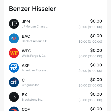
Benzer Hisseler
$0.00
JPM
JPMorgan Chase & Co.
$0.00
(%
100.00
)
$0.00
BAC
Bank of America Corporation
$0.00
(%
100.00
)
$0.00
WFC
Wells Fargo & Co.
$0.00
(%
100.00
)
$0.00
AXP
American Express Company
$0.00
(%
100.00
)
$0.00
C
Citigroup Inc.
$0.00
(%
100.00
)
$0.00
BX
Blackstone Inc.
$0.00
(%
100.00
)
$0.00
COF