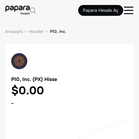
Papara Hesabı Aç
Anasayfa
Hisseler
P10, Inc.
P10, Inc.
(
PX
) Hisse
$0.00
-