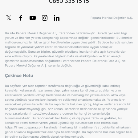
0850 335 15 15
Papara Menkul Değerler A.Ş.
Bu site Papara Menkul Değerler A.Ş. tarafından hazırlanmıştır. Burada yer alan bilgi,
yorum ve öneriler yatırım danışmanlığı kapsamında değildir, genel niteliktedir. Bu öneriler
mali durumunuz ile risk ve getiri tercihlerinize uygun olmayabilir. Sadece burada sunulan
bilgilere dayanılarak yatırım kararı verilmesi beklentilerinize uygun sonuçlar
doğurmayabilir. Sunulan bilgiler, güvenilir olduğuna inanılan halka açık kaynaklardan
elde edilmiş olup bu kaynaklardaki bilgilerin hata ve eksikliğinden ve ticari amaçlı
işlemlerde kullanılmasından doğabilecek zararlardan Papara Elektronik Para A.Ş. ve
Papara Menkul Değerler A.Ş. sorumlu değildir.
Çekince Notu
Bu sayfada yer alan raporlar tarafımızca doğruluğu ve güvenilirliği kabul edilmiş
kaynaklar kullanılarak hazırlanmış olup, yatırımcılara kendi oluşturacakları yatırım
kararlarında yardımcı olmayı hedeflemekte ve herhangi bir yatırım aracını alma veya
satma yönünde yatırımcıların kararlarını etkilemeyi amaçlamamaktadır. Yatırımcıların
verecekleri yatırım kararları ile bu raporlarda bulunan görüş, bilgi ve veriler arasında bir
bağlantı kurulamayacağı gibi, söz konusu kararların neticesinde oluşabilecek yanlışlık
veya zararlardan
https://invest.papara.com
'un herhangi bir sorumluluğu
bulunmamaktadır. Bu raporlardaki her türlü iç ve dış piyasa tablo ve grafikler, bu
konularda resmi hizmet veren yetkili üçüncü kişi kurumlardan elde edilmiş olup,
https://invest.papara.com
tarafından herhangi bir maddi menfaat beklentisi olmaksızın
genel anlamda bilgilendirmek amacıyla hazırlanmıştır. Bu raporlarda bulunan bilgiler belli
bir gelirin sağlanmasına yönelik olarak verilmemektedir.