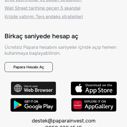
Wall Street tarihine geçen 5 skandal
Krizde yatırım: Ters endeks stratejileri
Birkaç saniyede hesap aç
Ücretsiz Papara hesabını saniyeler içinde açıp hemen
kullanmaya başlayabilirsin.
Papara Hesabı Aç
destek@paparainvest.com