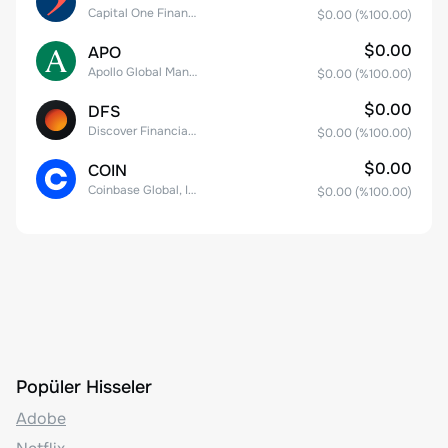
Capital One Financial
$0.00
(%
100.00
)
$0.00
APO
Apollo Global Management, Inc.
$0.00
(%
100.00
)
$0.00
DFS
Discover Financial Services
$0.00
(%
100.00
)
$0.00
COIN
Coinbase Global, Inc. Class A Common Stock
$0.00
(%
100.00
)
Popüler Hisseler
Adobe