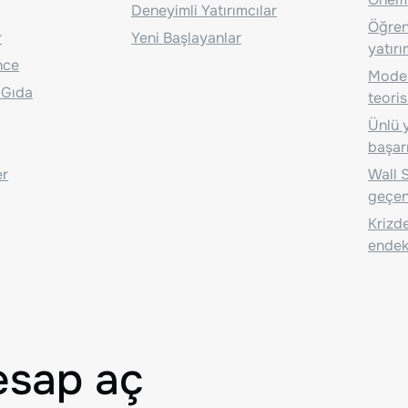
Deneyimli Yatırımcılar
Öğrenc
r
Yeni Başlayanlar
yatırı
nce
Moder
 Gıda
teoris
Ünlü y
başarı
er
Wall S
geçen
Krizde
endeks
esap aç