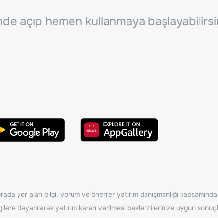
inde açıp hemen kullanmaya başlayabilirsi
ada yer alan bilgi, yorum ve öneriler yatırım danışmanlığı kapsamında de
ilere dayanılarak yatırım kararı verilmesi beklentilerinize uygun sonuçl