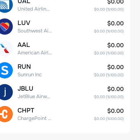
UAL
$0.00
United Airlines Holdings, Inc. Common Stock
$0.00
(%
100.00
)
LUV
$0.00
Southwest Airlines Co.
$0.00
(%
100.00
)
AAL
$0.00
American Airlines Group Inc.
$0.00
(%
100.00
)
RUN
$0.00
Sunrun Inc
$0.00
(%
100.00
)
JBLU
$0.00
JetBlue Airways Corp
$0.00
(%
100.00
)
CHPT
$0.00
ChargePoint Holdings, Inc.
$0.00
(%
100.00
)