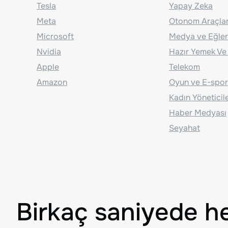
Tesla
Yapay Zeka
Meta
Otonom Araçla
Microsoft
Medya ve Eğle
Nvidia
Hazır Yemek Ve
Apple
Telekom
Amazon
Oyun ve E-spor
Kadın Yöneticil
Haber Medyası
Seyahat
Birkaç saniyede h