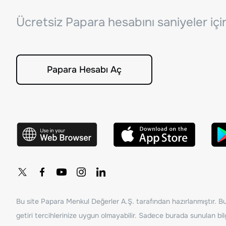
Ücretsiz Papara hesabını saniyeler iç
Papara Hesabı Aç
Bu site Papara Menkul Değerler A.Ş. tarafından hazırlanmıştır. Bur
getiri tercihlerinize uygun olmayabilir. Sadece burada sunulan bilg