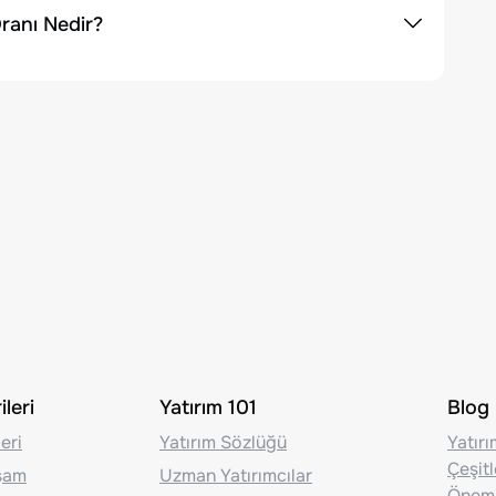
ranı Nedir?
leri
Yatırım 101
Blog
eri
Yatırım Sözlüğü
Yatır
Çeşit
aşam
Uzman Yatırımcılar
Önem