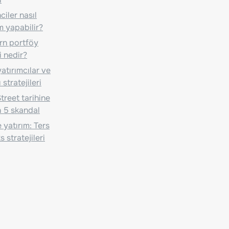
iler nasıl
m yapabilir?
n portföy
i nedir?
atırımcılar ve
 stratejileri
treet tarihine
 5 skandal
 yatırım: Ters
 stratejileri