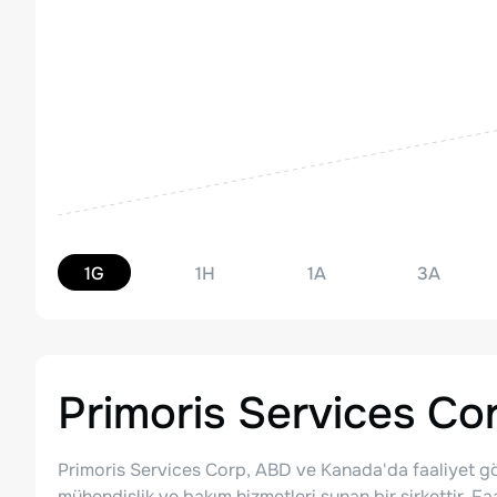
1G
1H
1A
3A
Primoris Services Co
Primoris Services Corp, ABD ve Kanada'da faaliyet gö
mühendislik ve bakım hizmetleri sunan bir şirkettir. Fa