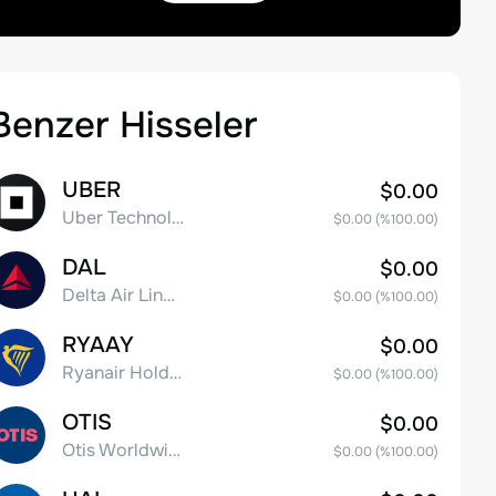
Benzer Hisseler
UBER
$0.00
Uber Technologies, Inc.
$0.00
(%
100.00
)
DAL
$0.00
Delta Air Lines, Inc.
$0.00
(%
100.00
)
RYAAY
$0.00
Ryanair Holdings plc American Depositary Shares
$0.00
(%
100.00
)
OTIS
$0.00
Otis Worldwide Corporation
$0.00
(%
100.00
)