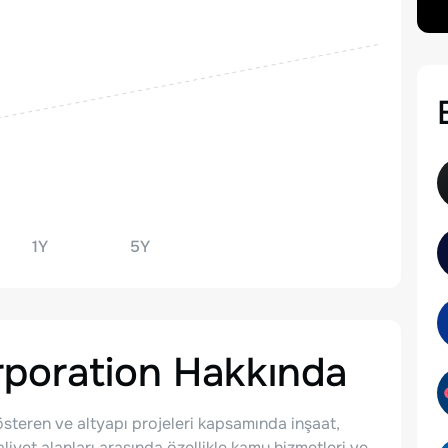
1Y
5Y
rporation
Hakkında
steren ve altyapı projeleri kapsamında inşaat,
aliyet alanları arasında özellikle kamu hizmetleri ve