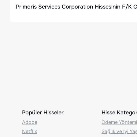
Primoris Services Corporation Hissesinin F/K O
Popüler Hisseler
Hisse Kategori
Adobe
Ödeme Yönteml
Netflix
Sağlık ve İyi Y