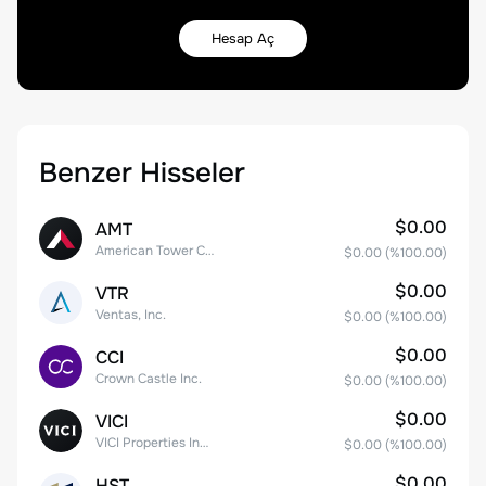
Hesap Aç
Benzer Hisseler
$0.00
AMT
American Tower Corporation
$0.00
(%
100.00
)
$0.00
VTR
Ventas, Inc.
$0.00
(%
100.00
)
$0.00
CCI
Crown Castle Inc.
$0.00
(%
100.00
)
$0.00
VICI
VICI Properties Inc. Common Stock
$0.00
(%
100.00
)
$0.00
HST