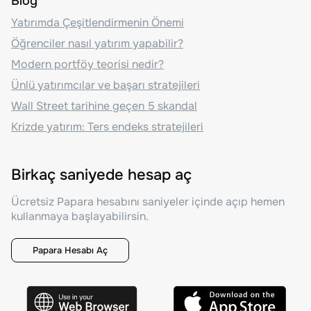
Blog
Yatırımda Çeşitlendirmenin Önemi
Öğrenciler nasıl yatırım yapabilir?
Modern portföy teorisi nedir?
Ünlü yatırımcılar ve başarı stratejileri
Wall Street tarihine geçen 5 skandal
Krizde yatırım: Ters endeks stratejileri
Birkaç saniyede hesap aç
Ücretsiz Papara hesabını saniyeler içinde açıp hemen
kullanmaya başlayabilirsin.
Papara Hesabı Aç