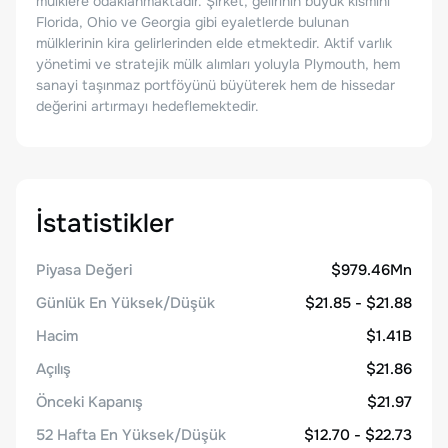
mülklere odaklanmaktadır. Şirket, gelirinin büyük kısmını
Florida, Ohio ve Georgia gibi eyaletlerde bulunan
mülklerinin kira gelirlerinden elde etmektedir. Aktif varlık
yönetimi ve stratejik mülk alımları yoluyla Plymouth, hem
sanayi taşınmaz portföyünü büyüterek hem de hissedar
değerini artırmayı hedeflemektedir.
İstatistikler
Piyasa Değeri
$979.46Mn
Günlük En Yüksek/Düşük
$21.85 - $21.88
Hacim
$1.41B
Açılış
$21.86
Önceki Kapanış
$21.97
52 Hafta En Yüksek/Düşük
$12.70 - $22.73