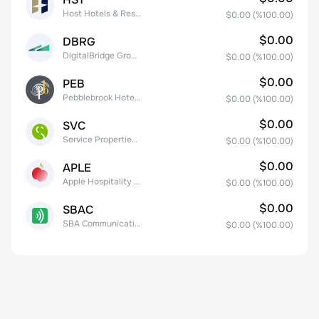
Host Hotels & Resorts, Inc.
$0.00
(%
100.00
)
$0.00
DBRG
DigitalBridge Group, Inc.
$0.00
(%
100.00
)
$0.00
PEB
Pebblebrook Hotel Trust
$0.00
(%
100.00
)
$0.00
SVC
Service Properties Trust Common Stock
$0.00
(%
100.00
)
$0.00
APLE
Apple Hospitality REIT, Inc.
$0.00
(%
100.00
)
$0.00
SBAC
SBA Communications Corp
$0.00
(%
100.00
)