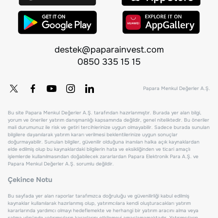
destek@paparainvest.com
0850 335 15 15
Papara Menkul Değerler A.Ş.
Bu site Papara Menkul Değerler A.Ş. tarafından hazırlanmıştır. Burada yer alan bilgi,
yorum ve öneriler yatırım danışmanlığı kapsamında değildir, genel niteliktedir. Bu öneriler
mali durumunuz ile risk ve getiri tercihlerinize uygun olmayabilir. Sadece burada sunulan
bilgilere dayanılarak yatırım kararı verilmesi beklentilerinize uygun sonuçlar
doğurmayabilir. Sunulan bilgiler, güvenilir olduğuna inanılan halka açık kaynaklardan
elde edilmiş olup bu kaynaklardaki bilgilerin hata ve eksikliğinden ve ticari amaçlı
işlemlerde kullanılmasından doğabilecek zararlardan Papara Elektronik Para A.Ş. ve
Papara Menkul Değerler A.Ş. sorumlu değildir.
Çekince Notu
Bu sayfada yer alan raporlar tarafımızca doğruluğu ve güvenilirliği kabul edilmiş
kaynaklar kullanılarak hazırlanmış olup, yatırımcılara kendi oluşturacakları yatırım
kararlarında yardımcı olmayı hedeflemekte ve herhangi bir yatırım aracını alma veya
satma yönünde yatırımcıların kararlarını etkilemeyi amaçlamamaktadır. Yatırımcıların