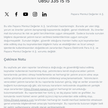
0850 335 15 15
Papara Menkul Değerler A.Ş.
Bu site Papara Menkul Değerler A.Ş. tarafından hazırlanmıştır. Burada yer alan bilgi,
yorum ve öneriler yatırım danışmanlığı kapsamında değildir, genel niteliktedir. Bu öneriler
mali durumunuz ile risk ve getiri tercihlerinize uygun olmayabilir. Sadece burada sunulan
bilgilere dayanılarak yatırım kararı verilmesi beklentilerinize uygun sonuçlar
doğurmayabilir. Sunulan bilgiler, güvenilir olduğuna inanılan halka açık kaynaklardan
elde edilmiş olup bu kaynaklardaki bilgilerin hata ve eksikliğinden ve ticari amaçlı
işlemlerde kullanılmasından doğabilecek zararlardan Papara Elektronik Para A.Ş. ve
Papara Menkul Değerler A.Ş. sorumlu değildir.
Çekince Notu
Bu sayfada yer alan raporlar tarafımızca doğruluğu ve güvenilirliği kabul edilmiş
kaynaklar kullanılarak hazırlanmış olup, yatırımcılara kendi oluşturacakları yatırım
kararlarında yardımcı olmayı hedeflemekte ve herhangi bir yatırım aracını alma veya
satma yönünde yatırımcıların kararlarını etkilemeyi amaçlamamaktadır. Yatırımcıların
verecekleri yatırım kararları ile bu raporlarda bulunan görüş, bilgi ve veriler arasında bir
bağlantı kurulamayacağı gibi, söz konusu kararların neticesinde oluşabilecek yanlışlık
veya zararlardan
https://invest.papara.com
'un herhangi bir sorumluluğu
bulunmamaktadır. Bu raporlardaki her türlü iç ve dış piyasa tablo ve grafikler, bu
konularda resmi hizmet veren yetkili üçüncü kişi kurumlardan elde edilmiş olup,
https://invest.papara.com
tarafından herhangi bir maddi menfaat beklentisi olmaksızın
genel anlamda bilgilendirmek amacıyla hazırlanmıştır. Bu raporlarda bulunan bilgiler belli
bir gelirin sağlanmasına yönelik olarak verilmemektedir.