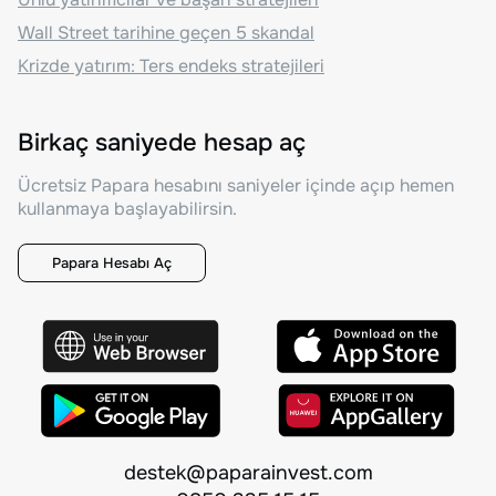
Wall Street tarihine geçen 5 skandal
Krizde yatırım: Ters endeks stratejileri
Birkaç saniyede hesap aç
Ücretsiz Papara hesabını saniyeler içinde açıp hemen
kullanmaya başlayabilirsin.
Papara Hesabı Aç
destek@paparainvest.com