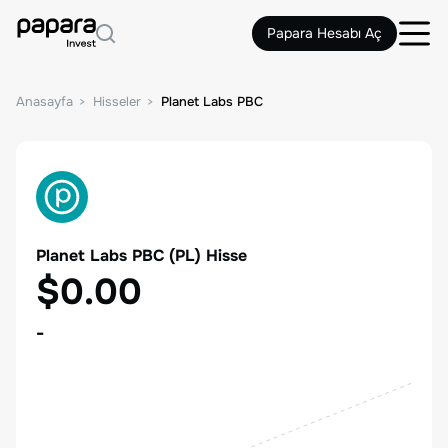
Papara Hesabı Aç
Anasayfa
Hisseler
Planet Labs PBC
Planet Labs PBC
(
PL
) Hisse
$0.00
-