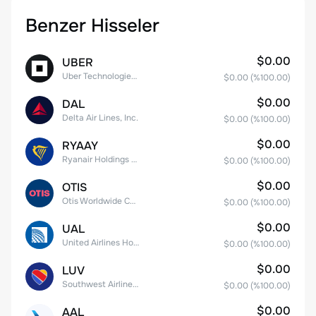
Benzer Hisseler
$0.00
UBER
Uber Technologies, Inc.
$0.00
(%
100.00
)
$0.00
DAL
Delta Air Lines, Inc.
$0.00
(%
100.00
)
$0.00
RYAAY
Ryanair Holdings plc American Depositary Shares
$0.00
(%
100.00
)
$0.00
OTIS
Otis Worldwide Corporation
$0.00
(%
100.00
)
$0.00
UAL
United Airlines Holdings, Inc. Common Stock
$0.00
(%
100.00
)
$0.00
LUV
Southwest Airlines Co.
$0.00
(%
100.00
)
$0.00
AAL