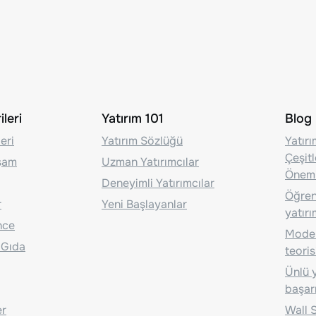
leri
Yatırım 101
Blog
eri
Yatırım Sözlüğü
Yatır
Çeşit
aşam
Uzman Yatırımcılar
Önem
Deneyimli Yatırımcılar
Öğrenc
r
Yeni Başlayanlar
yatırı
nce
Moder
 Gıda
teoris
Ünlü y
başarı
er
Wall S