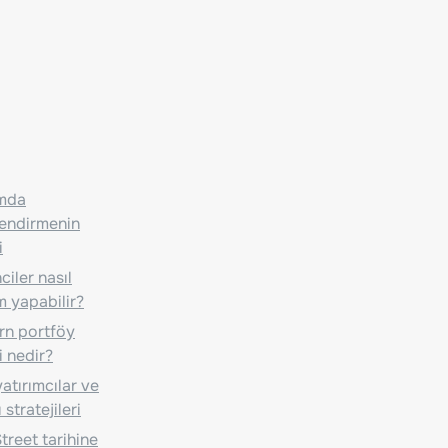
ımda
lendirmenin
i
iler nasıl
m yapabilir?
n portföy
i nedir?
atırımcılar ve
 stratejileri
treet tarihine