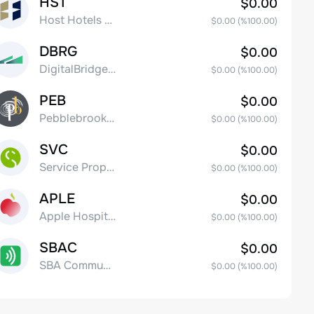
HST
$0.00
Host Hotels & Resorts, Inc.
$0.00
(%
100.00
)
DBRG
$0.00
DigitalBridge Group, Inc.
$0.00
(%
100.00
)
PEB
$0.00
Pebblebrook Hotel Trust
$0.00
(%
100.00
)
SVC
$0.00
Service Properties Trust Common Stock
$0.00
(%
100.00
)
APLE
$0.00
Apple Hospitality REIT, Inc.
$0.00
(%
100.00
)
SBAC
$0.00
SBA Communications Corp
$0.00
(%
100.00
)