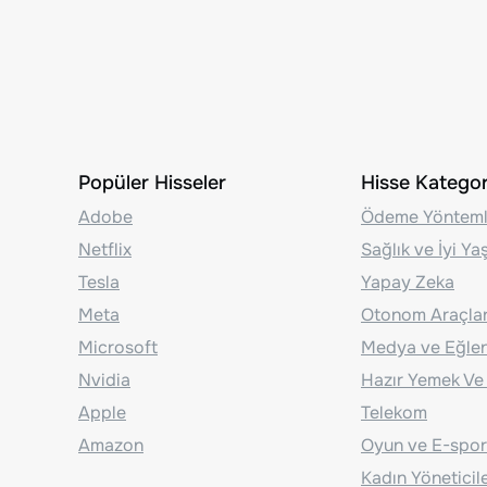
Popüler Hisseler
Hisse Kategori
Adobe
Ödeme Yönteml
Netflix
Sağlık ve İyi Y
Tesla
Yapay Zeka
Meta
Otonom Araçla
Microsoft
Medya ve Eğle
Nvidia
Hazır Yemek Ve
Apple
Telekom
Amazon
Oyun ve E-spor
Kadın Yöneticil