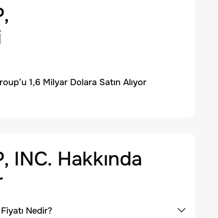
,
i
oup’u 1,6 Milyar Dolara Satın Alıyor
 INC.
Hakkında
r
iyatı Nedir?