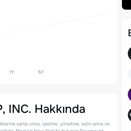
1Y
5Y
 INC.
Hakkında
ülklerine sahip olma, işletme, yönetme, satın alma ve
aklığıdır. Merkezi New York'ta bulunan Paramount