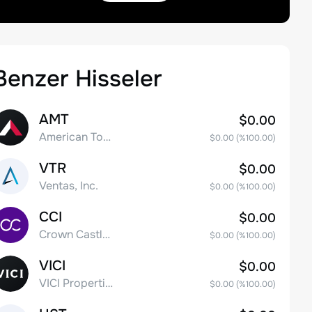
Benzer Hisseler
AMT
$0.00
American Tower Corporation
$0.00
(%
100.00
)
VTR
$0.00
Ventas, Inc.
$0.00
(%
100.00
)
CCI
$0.00
Crown Castle Inc.
$0.00
(%
100.00
)
VICI
$0.00
VICI Properties Inc. Common Stock
$0.00
(%
100.00
)