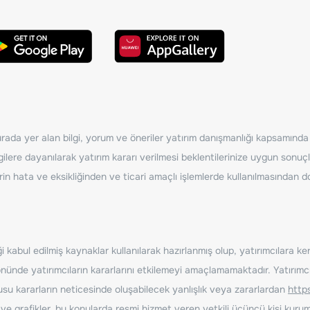
ada yer alan bilgi, yorum ve öneriler yatırım danışmanlığı kapsamında de
ilere dayanılarak yatırım kararı verilmesi beklentilerinize uygun sonuçl
erin hata ve eksikliğinden ve ticari amaçlı işlemlerde kullanılmasında
 kabul edilmiş kaynaklar kullanılarak hazırlanmış olup, yatırımcılara ke
nde yatırımcıların kararlarını etkilemeyi amaçlamamaktadır. Yatırımcıla
nusu kararların neticesinde oluşabilecek yanlışlık veya zararlardan
http
ve grafikler, bu konularda resmi hizmet veren yetkili üçüncü kişi kurum