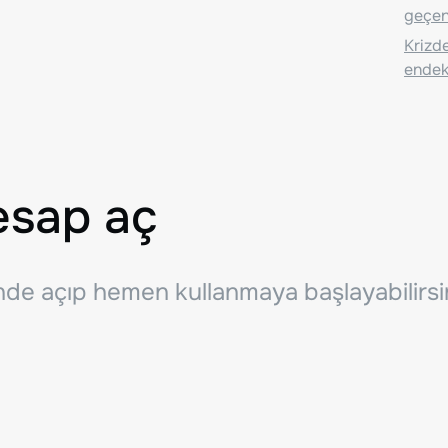
geçen
Krizde
endeks
esap aç
inde açıp hemen kullanmaya başlayabilirsi