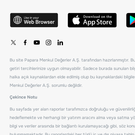
Bu site Papara Menkul Değerler A.Ş. tarafından hazırlanmıştır. Bur
getiri tercihlerinize uygun olmayabilir. Sadece burada sunulan bilg
halka açık kaynaklardan elde edilmiş olup bu kaynaklardaki bilgil
Menkul Değerler A.Ş. sorumlu değildir.
Çekince Notu
Bu sayfada yer alan raporlar tarafımızca doğruluğu ve güvenilirliği
hedeflemekte ve herhangi bir yatırım aracını alma veya satma yönü
bilgi ve veriler arasında bir bağlantı kurulamayacağı gibi, söz ko
bulunmamaktadır. Bu raporlardaki her türlü iç ve dış piyasa tablo 