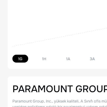
1G
1H
1A
3A
PARAMOUNT GROUP,
Paramount Group, Inc., yüksek kaliteli, A Sınıfı ofis m
yeniden geliştirme odaklı bir gayrimenkul yatırım ort