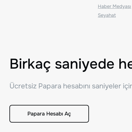
Haber Medyası
Seyahat
Birkaç saniyede h
Ücretsiz Papara hesabını saniyeler iç
Papara Hesabı Aç