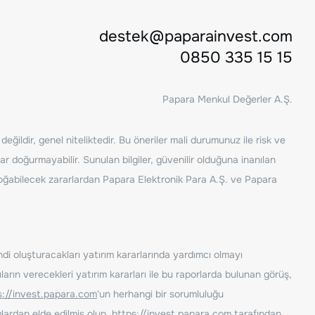
destek@paparainvest.com
0850 335 15 15
Papara Menkul Değerler A.Ş.
ğildir, genel niteliktedir. Bu öneriler mali durumunuz ile risk ve
ar doğurmayabilir. Sunulan bilgiler, güvenilir olduğuna inanılan
n doğabilecek zararlardan Papara Elektronik Para A.Ş. ve Papara
ndi oluşturacakları yatırım kararlarında yardımcı olmayı
rın verecekleri yatırım kararları ile bu raporlarda bulunan görüş,
s://invest.papara.com
'un herhangi bir sorumluluğu
lardan elde edilmiş olup,
https://invest.papara.com
tarafından