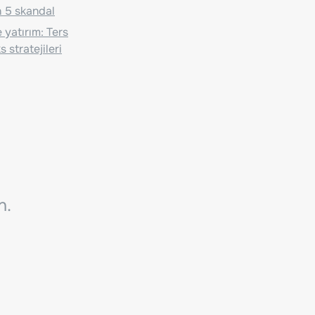
 5 skandal
 yatırım: Ters
 stratejileri
n.