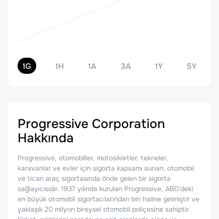
1G
1H
1A
3A
1Y
5Y
Progressive Corporation
Hakkında
Progressive, otomobiller, motosikletler, tekneler,
karavanlar ve evler için sigorta kapsamı sunan, otomobil
ve ticari araç sigortasında önde gelen bir sigorta
sağlayıcısıdır. 1937 yılında kurulan Progressive, ABD'deki
en büyük otomobil sigortacılarından biri haline gelmiştir ve
yaklaşık 20 milyon bireysel otomobil poliçesine sahiptir.