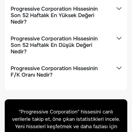
Progressive Corporation Hissesinin
Son 52 Haftalık En Yüksek Değeri
Nedir?
Progressive Corporation Hissesinin
Son 52 Haftalık En Düşük Değeri
Nedir?
Progressive Corporation Hissesinin
F/K Oranı Nedir?
"
Progressive Corporation
" hissesini canlı
verilerle takip et, öne çıkan istatistikleri incele.
Yeni hisseleri keşfetmek ve daha fazlası için