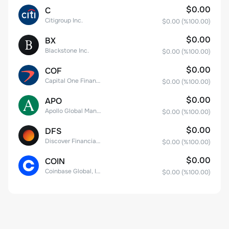
$0.00
C
Citigroup Inc.
$0.00
(%
100.00
)
$0.00
BX
Blackstone Inc.
$0.00
(%
100.00
)
$0.00
COF
Capital One Financial
$0.00
(%
100.00
)
$0.00
APO
Apollo Global Management, Inc.
$0.00
(%
100.00
)
$0.00
DFS
Discover Financial Services
$0.00
(%
100.00
)
$0.00
COIN
Coinbase Global, Inc. Class A Common Stock
$0.00
(%
100.00
)