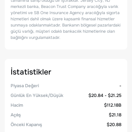
tamamına sahip olduğu bir iştirakidir. Jersey City, NJ
merkezli banka, Beacon Trust Company aracılığıyla varlık
yönetimi ve SB One Insurance Agency aracılığıyla sigorta
hizmetleri dahil olmak üzere kapsamlı finansal hizmetler
sunmaya odaklanmaktadır. Bankanın bölgesel pazarlardaki
güçlü varlığı, müşteri odaklı bankacılık hizmetlerine olan
bağlılığını vurgulamaktadır.
İstatistikler
Piyasa Değeri
-
Günlük En Yüksek/Düşük
$20.84 - $21.25
Hacim
$112.18B
Açılış
$21.18
Önceki Kapanış
$20.88