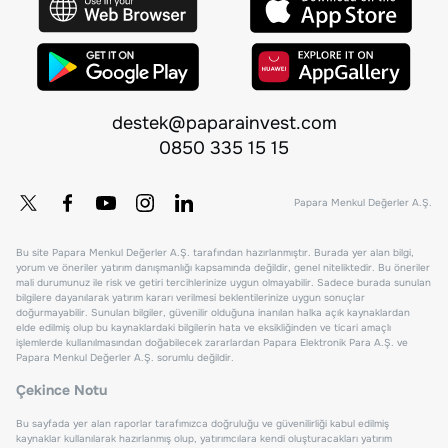
destek@paparainvest.com
0850 335 15 15
Papara Menkul Değerler A.Ş.
Bu site Papara Menkul Değerler A.Ş. tarafından hazırlanmıştır. Burada yer alan bilgi,
yorum ve öneriler yatırım danışmanlığı kapsamında değildir, genel niteliktedir. Bu öneriler
mali durumunuz ile risk ve getiri tercihlerinize uygun olmayabilir. Sadece burada sunulan
bilgilere dayanılarak yatırım kararı verilmesi beklentilerinize uygun sonuçlar
doğurmayabilir. Sunulan bilgiler, güvenilir olduğuna inanılan halka açık kaynaklardan
elde edilmiş olup bu kaynaklardaki bilgilerin hata ve eksikliğinden ve ticari amaçlı
işlemlerde kullanılmasından doğabilecek zararlardan Papara Elektronik Para A.Ş. ve
Papara Menkul Değerler A.Ş. sorumlu değildir.
Çekince Notu
Bu sayfada yer alan raporlar tarafımızca doğruluğu ve güvenilirliği kabul edilmiş
kaynaklar kullanılarak hazırlanmış olup, yatırımcılara kendi oluşturacakları yatırım