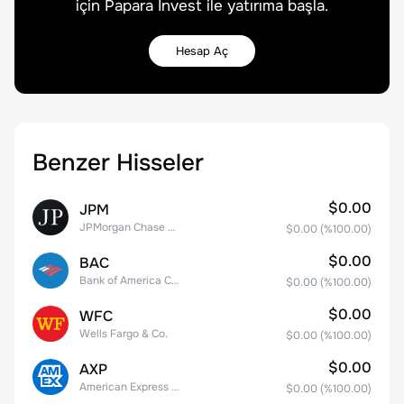
için Papara Invest ile yatırıma başla.
Hesap Aç
Benzer Hisseler
$0.00
JPM
JPMorgan Chase & Co.
$0.00
(%
100.00
)
$0.00
BAC
Bank of America Corporation
$0.00
(%
100.00
)
$0.00
WFC
Wells Fargo & Co.
$0.00
(%
100.00
)
$0.00
AXP
American Express Company
$0.00
(%
100.00
)