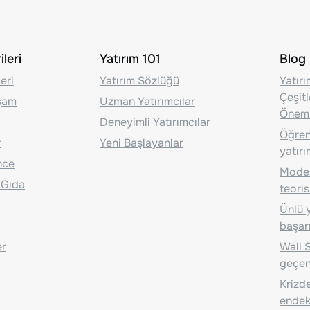
leri
Yatırım 101
Blog
eri
Yatırım Sözlüğü
Yatır
Çeşit
aşam
Uzman Yatırımcılar
Önem
Deneyimli Yatırımcılar
Öğrenc
r
Yeni Başlayanlar
yatırı
nce
Moder
 Gıda
teoris
Ünlü y
başarı
er
Wall S
geçen
Krizde
endeks