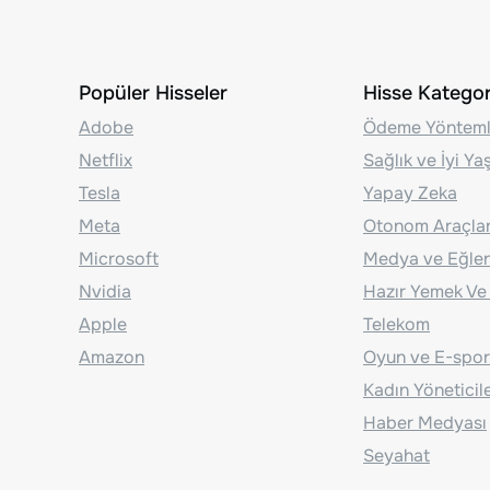
Popüler Hisseler
Hisse Kategori
Adobe
Ödeme Yönteml
Netflix
Sağlık ve İyi Y
Tesla
Yapay Zeka
Meta
Otonom Araçla
Microsoft
Medya ve Eğle
Nvidia
Hazır Yemek Ve
Apple
Telekom
Amazon
Oyun ve E-spor
Kadın Yöneticil
Haber Medyası
Seyahat