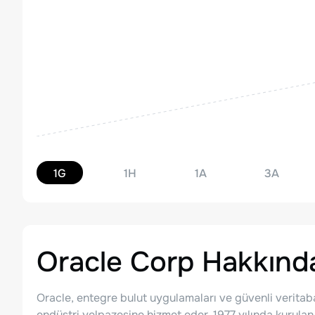
1G
1H
1A
3A
Oracle Corp
Hakkınd
Oracle, entegre bulut uygulamaları ve güvenli veritaban
endüstri yelpazesine hizmet eder. 1977 yılında kurulan O