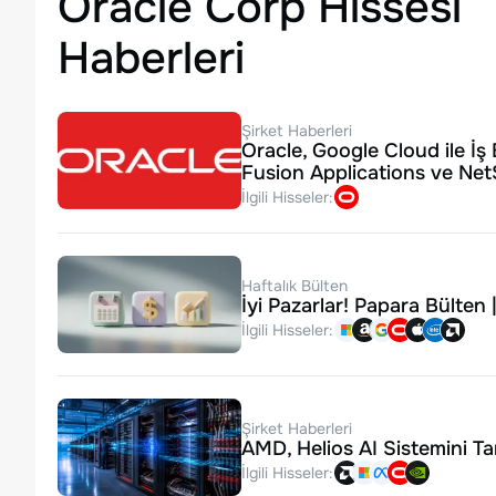
Oracle Corp Hissesi
Haberleri
Şirket Haberleri
Oracle, Google Cloud ile İş 
Fusion Applications ve Net
İlgili Hisseler:
Haftalık Bülten
İyi Pazarlar! Papara Bülte
İlgili Hisseler:
Şirket Haberleri
AMD, Helios AI Sistemini Ta
İlgili Hisseler: