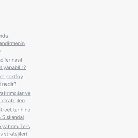
ımda
lendirmenin
i
iler nasıl
m yapabilir?
n portföy
i nedir?
atırımcılar ve
 stratejileri
treet tarihine
 5 skandal
 yatırım: Ters
 stratejileri