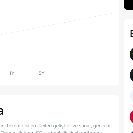
1Y
5Y
a
ı teknolojisi çözümleri geliştirir ve sunar, geniş bir
racle, ilk ticari SQL tabanlı ilişkisel veritabanı