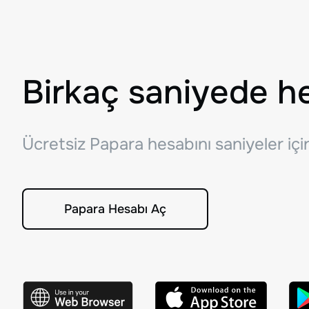
Birkaç saniyede h
Ücretsiz Papara hesabını saniyeler iç
Papara Hesabı Aç