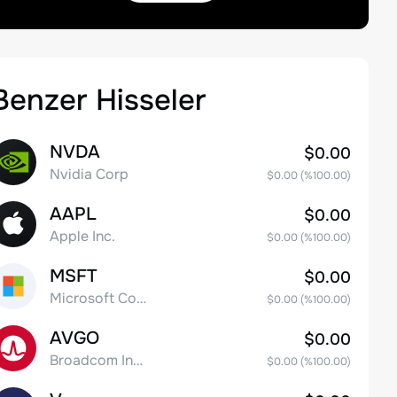
Benzer Hisseler
NVDA
$0.00
Nvidia Corp
$0.00
(%
100.00
)
AAPL
$0.00
Apple Inc.
$0.00
(%
100.00
)
MSFT
$0.00
Microsoft Corp
$0.00
(%
100.00
)
AVGO
$0.00
Broadcom Inc. Common Stock
$0.00
(%
100.00
)