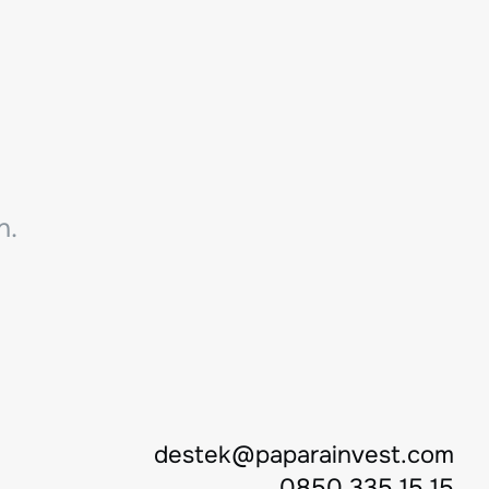
n.
destek@paparainvest.com
0850 335 15 15