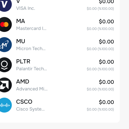
V
$0.00
VISA Inc.
$0.00
(%
100.00
)
MA
$0.00
Mastercard Incorporated
$0.00
(%
100.00
)
MU
$0.00
Micron Technology, Inc.
$0.00
(%
100.00
)
PLTR
$0.00
Palantir Technologies Inc. Class A Common Stock
$0.00
(%
100.00
)
AMD
$0.00
Advanced Micro Devices
$0.00
(%
100.00
)
CSCO
$0.00
Cisco Systems, Inc. Common Stock (DE)
$0.00
(%
100.00
)