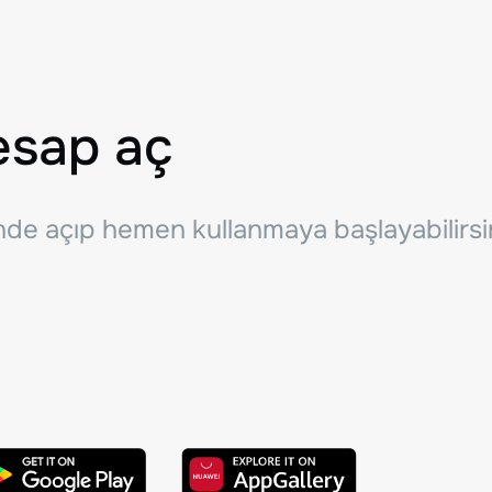
esap aç
inde açıp hemen kullanmaya başlayabilirsi