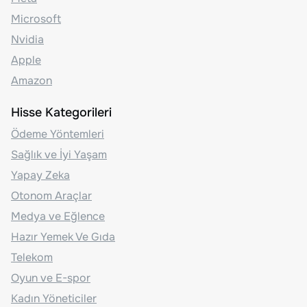
Microsoft
Nvidia
Apple
Amazon
Hisse Kategorileri
Ödeme Yöntemleri
Sağlık ve İyi Yaşam
Yapay Zeka
Otonom Araçlar
Medya ve Eğlence
Hazır Yemek Ve Gıda
Telekom
Oyun ve E-spor
Kadın Yöneticiler