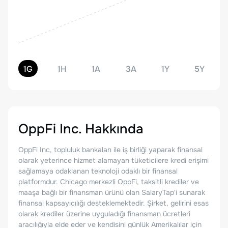
1G
1H
1A
3A
1Y
5Y
OppFi Inc.
Hakkında
OppFi Inc, topluluk bankaları ile iş birliği yaparak finansal
olarak yeterince hizmet alamayan tüketicilere kredi erişimi
sağlamaya odaklanan teknoloji odaklı bir finansal
platformdur. Chicago merkezli OppFi, taksitli krediler ve
maaşa bağlı bir finansman ürünü olan SalaryTap'i sunarak
finansal kapsayıcılığı desteklemektedir. Şirket, gelirini esas
olarak krediler üzerine uyguladığı finansman ücretleri
aracılığıyla elde eder ve kendisini günlük Amerikalılar için