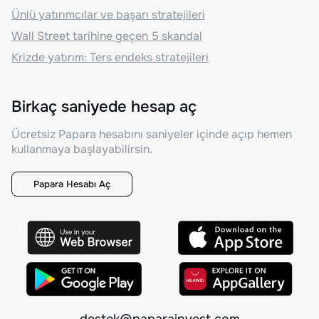
Ünlü yatırımcılar ve başarı stratejileri
Wall Street tarihine geçen 5 skandal
Krizde yatırım: Ters endeks stratejileri
Birkaç saniyede hesap aç
Ücretsiz Papara hesabını saniyeler içinde açıp hemen
kullanmaya başlayabilirsin.
Papara Hesabı Aç
destek@paparainvest.com