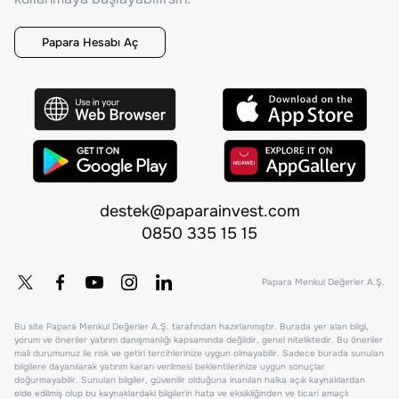
Papara Hesabı Aç
destek@paparainvest.com
0850 335 15 15
Papara Menkul Değerler A.Ş.
Bu site Papara Menkul Değerler A.Ş. tarafından hazırlanmıştır. Burada yer alan bilgi,
yorum ve öneriler yatırım danışmanlığı kapsamında değildir, genel niteliktedir. Bu öneriler
mali durumunuz ile risk ve getiri tercihlerinize uygun olmayabilir. Sadece burada sunulan
bilgilere dayanılarak yatırım kararı verilmesi beklentilerinize uygun sonuçlar
doğurmayabilir. Sunulan bilgiler, güvenilir olduğuna inanılan halka açık kaynaklardan
elde edilmiş olup bu kaynaklardaki bilgilerin hata ve eksikliğinden ve ticari amaçlı