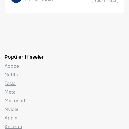
Commercial Metals Company
$0.00
(%
100.00
)
Popüler Hisseler
Adobe
Netflix
Tesla
Meta
Microsoft
Nvidia
Apple
Amazon