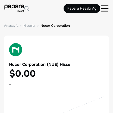
Papara Hesabı Aç
Anasayfa
Hisseler
Nucor Corporation
Nucor Corporation
(
NUE
) Hisse
$0.00
-