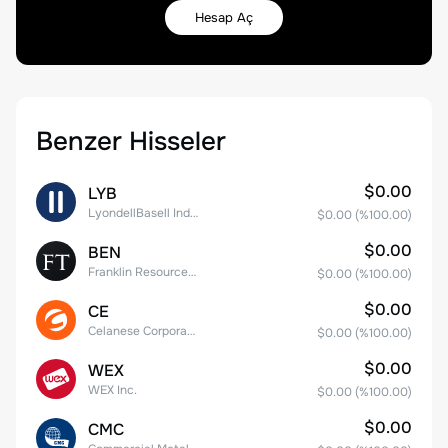
Hesap Aç
Benzer Hisseler
$0.00
LYB
LyondellBasell Industries N.V. Class A
$0.00
(%
100.00
)
$0.00
BEN
Franklin Resources, Inc.
$0.00
(%
100.00
)
$0.00
CE
Celanese Corporation Common Stock
$0.00
(%
100.00
)
$0.00
WEX
WEX Inc.
$0.00
(%
100.00
)
$0.00
CMC