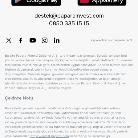
destek@paparainvest.com
0850 335 15 15
Papara Menkul Değerler A.Ş.
Bu site Papara Menkul Değerler A.Ş. tarafından hazırlanmıştır. Burada yer alan bilgi,
yorum ve öneriler yatırım danışmanlığı kapsamında değildir, genel niteliktedir. Bu öneriler
mali durumunuz ile risk ve getiri tercihlerinize uygun olmayabilir. Sadece burada sunulan
bilgilere dayanılarak yatırım kararı verilmesi beklentilerinize uygun sonuçlar
doğurmayabilir. Sunulan bilgiler, güvenilir olduğuna inanılan halka açık kaynaklardan
elde edilmiş olup bu kaynaklardaki bilgilerin hata ve eksikliğinden ve ticari amaçlı
işlemlerde kullanılmasından doğabilecek zararlardan Papara Elektronik Para A.Ş. ve
Papara Menkul Değerler A.Ş. sorumlu değildir.
Çekince Notu
Bu sayfada yer alan raporlar tarafımızca doğruluğu ve güvenilirliği kabul edilmiş
kaynaklar kullanılarak hazırlanmış olup, yatırımcılara kendi oluşturacakları yatırım
kararlarında yardımcı olmayı hedeflemekte ve herhangi bir yatırım aracını alma veya
satma yönünde yatırımcıların kararlarını etkilemeyi amaçlamamaktadır. Yatırımcıların
verecekleri yatırım kararları ile bu raporlarda bulunan görüş, bilgi ve veriler arasında bir
bağlantı kurulamayacağı gibi, söz konusu kararların neticesinde oluşabilecek yanlışlık
veya zararlardan
https://invest.papara.com
'un herhangi bir sorumluluğu