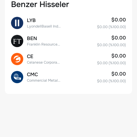
Benzer Hisseler
$0.00
LYB
LyondellBasell Industries N.V. Class A
$0.00
(%
100.00
)
$0.00
BEN
Franklin Resources, Inc.
$0.00
(%
100.00
)
$0.00
CE
Celanese Corporation Common Stock
$0.00
(%
100.00
)
$0.00
CMC
Commercial Metals Company
$0.00
(%
100.00
)