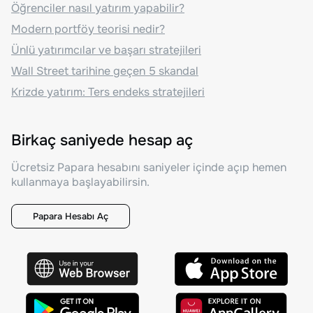
Öğrenciler nasıl yatırım yapabilir?
Modern portföy teorisi nedir?
Ünlü yatırımcılar ve başarı stratejileri
Wall Street tarihine geçen 5 skandal
Krizde yatırım: Ters endeks stratejileri
Birkaç saniyede hesap aç
Ücretsiz Papara hesabını saniyeler içinde açıp hemen
kullanmaya başlayabilirsin.
Papara Hesabı Aç