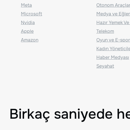
Meta
Otonom Araçla
Microsoft
Medya ve Eğle
Nvidia
Hazır Yemek Ve
Apple
Telekom
Amazon
Oyun ve E-spor
Kadın Yöneticil
Haber Medyası
Seyahat
Birkaç saniyede h