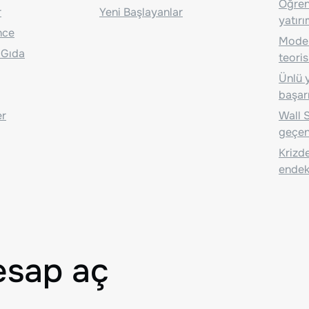
Öğrenc
r
Yeni Başlayanlar
yatırı
nce
Moder
 Gıda
teoris
Ünlü y
başarı
er
Wall S
geçen
Krizde
endeks
esap aç