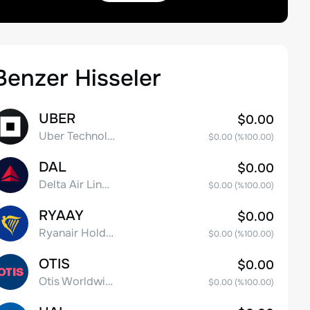
Benzer Hisseler
UBER
$0.00
Uber Technologies, Inc.
$0.00
(%
100.00
)
DAL
$0.00
Delta Air Lines, Inc.
$0.00
(%
100.00
)
RYAAY
$0.00
Ryanair Holdings plc American Depositary Shares
$0.00
(%
100.00
)
OTIS
$0.00
Otis Worldwide Corporation
$0.00
(%
100.00
)