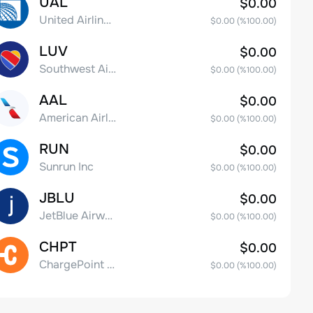
UAL
$0.00
United Airlines Holdings, Inc. Common Stock
$0.00
(%
100.00
)
LUV
$0.00
Southwest Airlines Co.
$0.00
(%
100.00
)
AAL
$0.00
American Airlines Group Inc.
$0.00
(%
100.00
)
RUN
$0.00
Sunrun Inc
$0.00
(%
100.00
)
JBLU
$0.00
JetBlue Airways Corp
$0.00
(%
100.00
)
CHPT
$0.00
ChargePoint Holdings, Inc.
$0.00
(%
100.00
)