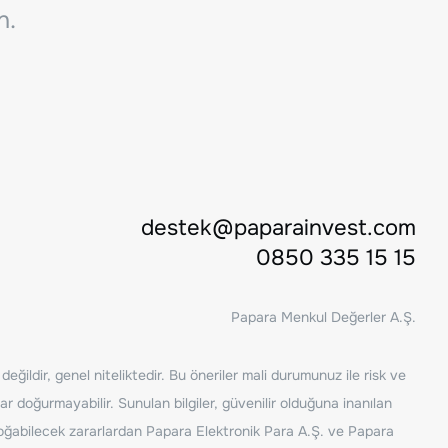
n.
destek@paparainvest.com
0850 335 15 15
Papara Menkul Değerler A.Ş.
ğildir, genel niteliktedir. Bu öneriler mali durumunuz ile risk ve
ar doğurmayabilir. Sunulan bilgiler, güvenilir olduğuna inanılan
n doğabilecek zararlardan Papara Elektronik Para A.Ş. ve Papara