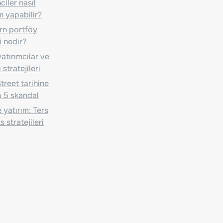
iler nasıl
m yapabilir?
n portföy
i nedir?
atırımcılar ve
 stratejileri
treet tarihine
 5 skandal
 yatırım: Ters
 stratejileri