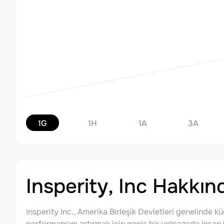
1G
1H
1A
3A
Insperity, Inc
Hakkın
Insperity Inc., Amerika Birleşik Devletleri genelinde k
performansını artırmak için geniş bir yelpazede insan k