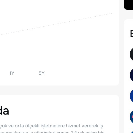
1Y
5Y
da
üçük ve orta ölçekli işletmelere hizmet vererek iş
aynakları ve iş çözümleri sunar. 34 yılı aşkın bir