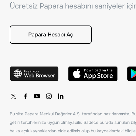
Ücretsiz Papara hesabını saniyeler iç
Papara Hesabı Aç
Bu site Papara Menkul Değerler A.Ş. tarafından hazırlanmıştır. Bur
getiri tercihlerinize uygun olmayabilir. Sadece burada sunulan bilg
halka açık kaynaklardan elde edilmiş olup bu kaynaklardaki bilgil