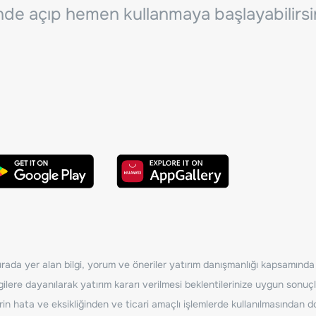
inde açıp hemen kullanmaya başlayabilirsi
ada yer alan bilgi, yorum ve öneriler yatırım danışmanlığı kapsamında de
ilere dayanılarak yatırım kararı verilmesi beklentilerinize uygun sonuçl
erin hata ve eksikliğinden ve ticari amaçlı işlemlerde kullanılmasında