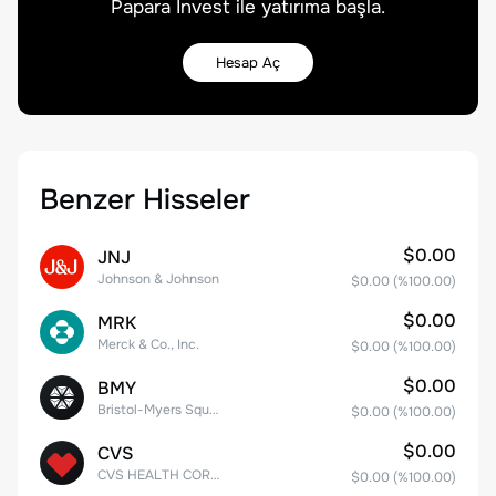
Papara Invest ile yatırıma başla.
Hesap Aç
Benzer Hisseler
$0.00
JNJ
Johnson & Johnson
$0.00
(%
100.00
)
$0.00
MRK
Merck & Co., Inc.
$0.00
(%
100.00
)
$0.00
BMY
Bristol-Myers Squibb Co.
$0.00
(%
100.00
)
$0.00
CVS
CVS HEALTH CORPORATION
$0.00
(%
100.00
)