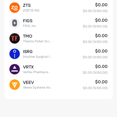
$0.00
ZTS
ZOETIS INC.
$0.00
(%
100.00
)
$0.00
FIGS
FIGS, Inc.
$0.00
(%
100.00
)
$0.00
TMO
Thermo Fisher Scientific, Inc.
$0.00
(%
100.00
)
$0.00
ISRG
Intuitive Surgical Inc.
$0.00
(%
100.00
)
$0.00
VRTX
Vertex Pharmaceuticals Inc
$0.00
(%
100.00
)
$0.00
VEEV
Veeva Systems Inc.
$0.00
(%
100.00
)