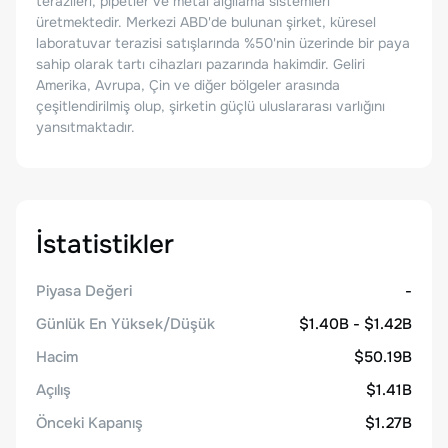
terazileri, pipetler ve metal algılama sistemleri
üretmektedir. Merkezi ABD'de bulunan şirket, küresel
laboratuvar terazisi satışlarında %50'nin üzerinde bir paya
sahip olarak tartı cihazları pazarında hakimdir. Geliri
Amerika, Avrupa, Çin ve diğer bölgeler arasında
çeşitlendirilmiş olup, şirketin güçlü uluslararası varlığını
yansıtmaktadır.
İstatistikler
Piyasa Değeri
-
Günlük En Yüksek/Düşük
$1.40B - $1.42B
Hacim
$50.19B
Açılış
$1.41B
Önceki Kapanış
$1.27B