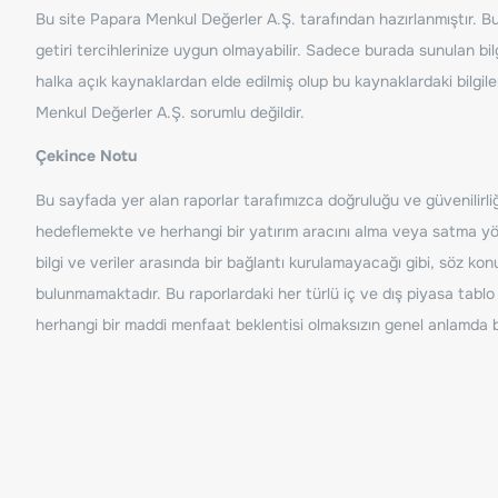
Bu site Papara Menkul Değerler A.Ş. tarafından hazırlanmıştır. Bur
getiri tercihlerinize uygun olmayabilir. Sadece burada sunulan bilg
halka açık kaynaklardan elde edilmiş olup bu kaynaklardaki bilgil
Menkul Değerler A.Ş. sorumlu değildir.
Çekince Notu
Bu sayfada yer alan raporlar tarafımızca doğruluğu ve güvenilirliği
hedeflemekte ve herhangi bir yatırım aracını alma veya satma yönü
bilgi ve veriler arasında bir bağlantı kurulamayacağı gibi, söz ko
bulunmamaktadır. Bu raporlardaki her türlü iç ve dış piyasa tablo 
herhangi bir maddi menfaat beklentisi olmaksızın genel anlamda bil