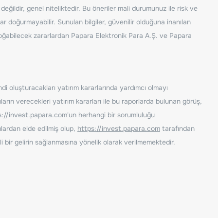
ğildir, genel niteliktedir. Bu öneriler mali durumunuz ile risk ve
ar doğurmayabilir. Sunulan bilgiler, güvenilir olduğuna inanılan
n doğabilecek zararlardan Papara Elektronik Para A.Ş. ve Papara
ndi oluşturacakları yatırım kararlarında yardımcı olmayı
rın verecekleri yatırım kararları ile bu raporlarda bulunan görüş,
s://invest.papara.com
'un herhangi bir sorumluluğu
lardan elde edilmiş olup,
https://invest.papara.com
tarafından
i bir gelirin sağlanmasına yönelik olarak verilmemektedir.