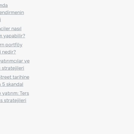
ımda
lendirmenin
i
iler nasıl
m yapabilir?
n portföy
i nedir?
atırımcılar ve
 stratejileri
treet tarihine
 5 skandal
 yatırım: Ters
 stratejileri