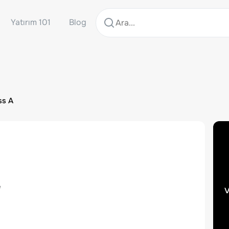
Yatırım 101
Blog
ss A
e
v