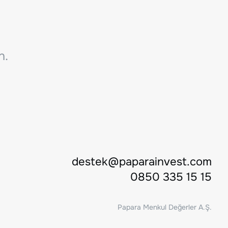
n.
destek@paparainvest.com
0850 335 15 15
Papara Menkul Değerler A.Ş.