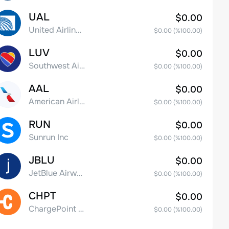
UAL
$0.00
United Airlines Holdings, Inc. Common Stock
$0.00
(%
100.00
)
LUV
$0.00
Southwest Airlines Co.
$0.00
(%
100.00
)
AAL
$0.00
American Airlines Group Inc.
$0.00
(%
100.00
)
RUN
$0.00
Sunrun Inc
$0.00
(%
100.00
)
JBLU
$0.00
JetBlue Airways Corp
$0.00
(%
100.00
)
CHPT
$0.00
ChargePoint Holdings, Inc.
$0.00
(%
100.00
)