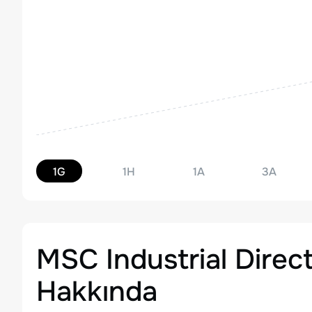
1G
1H
1A
3A
MSC Industrial Direct
Hakkında