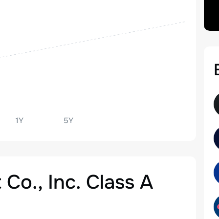
1Y
5Y
 Co., Inc. Class A