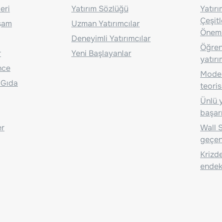
eri
Yatırım Sözlüğü
Yatır
Çeşit
aşam
Uzman Yatırımcılar
Önem
Deneyimli Yatırımcılar
Öğrenc
r
Yeni Başlayanlar
yatırı
nce
Moder
 Gıda
teoris
Ünlü y
başarı
er
Wall S
geçen
Krizde
endeks