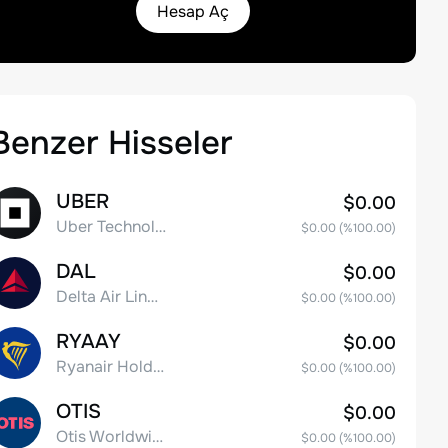
Hesap Aç
Benzer Hisseler
UBER
$0.00
Uber Technologies, Inc.
$0.00
(%
100.00
)
DAL
$0.00
Delta Air Lines, Inc.
$0.00
(%
100.00
)
RYAAY
$0.00
Ryanair Holdings plc American Depositary Shares
$0.00
(%
100.00
)
OTIS
$0.00
Otis Worldwide Corporation
$0.00
(%
100.00
)