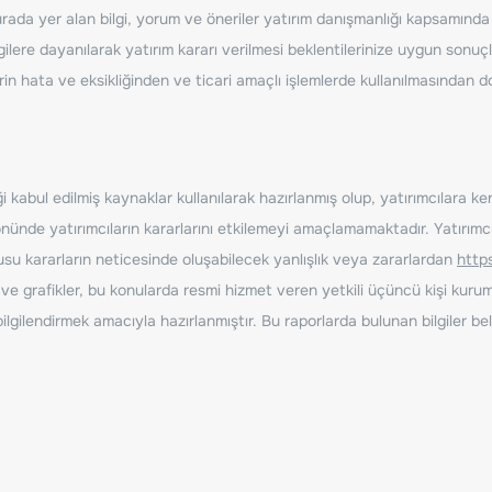
ada yer alan bilgi, yorum ve öneriler yatırım danışmanlığı kapsamında de
ilere dayanılarak yatırım kararı verilmesi beklentilerinize uygun sonuçl
erin hata ve eksikliğinden ve ticari amaçlı işlemlerde kullanılmasında
 kabul edilmiş kaynaklar kullanılarak hazırlanmış olup, yatırımcılara ke
nde yatırımcıların kararlarını etkilemeyi amaçlamamaktadır. Yatırımcıla
nusu kararların neticesinde oluşabilecek yanlışlık veya zararlardan
http
ve grafikler, bu konularda resmi hizmet veren yetkili üçüncü kişi kurum
gilendirmek amacıyla hazırlanmıştır. Bu raporlarda bulunan bilgiler bell