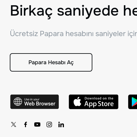
Birkaç saniyede h
Ücretsiz Papara hesabını saniyeler iç
Papara Hesabı Aç