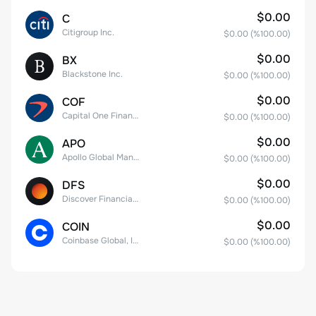
$0.00
C
Citigroup Inc.
$0.00
(%
100.00
)
$0.00
BX
Blackstone Inc.
$0.00
(%
100.00
)
$0.00
COF
Capital One Financial
$0.00
(%
100.00
)
$0.00
APO
Apollo Global Management, Inc.
$0.00
(%
100.00
)
$0.00
DFS
Discover Financial Services
$0.00
(%
100.00
)
$0.00
COIN
Coinbase Global, Inc. Class A Common Stock
$0.00
(%
100.00
)