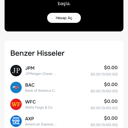
başla.
Hesap Aç
Benzer Hisseler
$0.00
JPM
JPMorgan Chase & Co.
$0.00
(%
100.00
)
$0.00
BAC
Bank of America Corporation
$0.00
(%
100.00
)
$0.00
WFC
Wells Fargo & Co.
$0.00
(%
100.00
)
$0.00
AXP
American Express Company
$0.00
(%
100.00
)