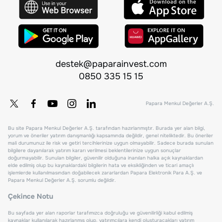
destek@paparainvest.com
0850 335 15 15
Papara Menkul Değerler A.Ş.
Bu site Papara Menkul Değerler A.Ş. tarafından hazırlanmıştır. Burada yer alan bilgi,
yorum ve öneriler yatırım danışmanlığı kapsamında değildir, genel niteliktedir. Bu öneriler
mali durumunuz ile risk ve getiri tercihlerinize uygun olmayabilir. Sadece burada sunulan
bilgilere dayanılarak yatırım kararı verilmesi beklentilerinize uygun sonuçlar
doğurmayabilir. Sunulan bilgiler, güvenilir olduğuna inanılan halka açık kaynaklardan
elde edilmiş olup bu kaynaklardaki bilgilerin hata ve eksikliğinden ve ticari amaçlı
işlemlerde kullanılmasından doğabilecek zararlardan Papara Elektronik Para A.Ş. ve
Papara Menkul Değerler A.Ş. sorumlu değildir.
Çekince Notu
Bu sayfada yer alan raporlar tarafımızca doğruluğu ve güvenilirliği kabul edilmiş
kaynaklar kullanılarak hazırlanmış olup, yatırımcılara kendi oluşturacakları yatırım