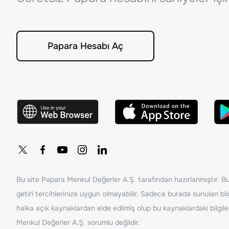
Papara Hesabı Aç
Bu site Papara Menkul Değerler A.Ş. tarafından hazırlanmıştır. Bur
getiri tercihlerinize uygun olmayabilir. Sadece burada sunulan bilg
halka açık kaynaklardan elde edilmiş olup bu kaynaklardaki bilgil
Menkul Değerler A.Ş. sorumlu değildir.