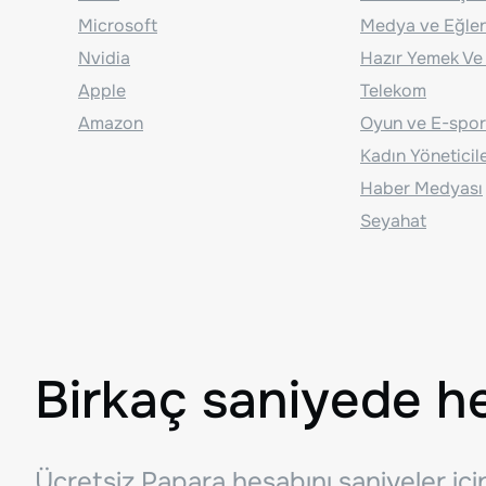
Microsoft
Medya ve Eğle
Nvidia
Hazır Yemek Ve
Apple
Telekom
Amazon
Oyun ve E-spor
Kadın Yöneticil
Haber Medyası
Seyahat
Birkaç saniyede h
Ücretsiz Papara hesabını saniyeler iç