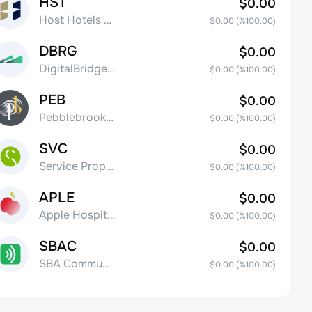
HST
$0.00
Host Hotels & Resorts, Inc.
$0.00
(%
100.00
)
DBRG
$0.00
DigitalBridge Group, Inc.
$0.00
(%
100.00
)
PEB
$0.00
Pebblebrook Hotel Trust
$0.00
(%
100.00
)
SVC
$0.00
Service Properties Trust Common Stock
$0.00
(%
100.00
)
APLE
$0.00
Apple Hospitality REIT, Inc.
$0.00
(%
100.00
)
SBAC
$0.00
SBA Communications Corp
$0.00
(%
100.00
)