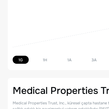
1G
1H
1A
3A
Medical Properties Tr
Medical Properties Trust, Inc., küresel çapta hastane t
sağlık odaklı bir gayrimenkul yatırım ortaklığıdır (RE