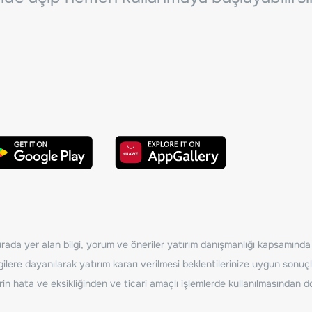
ada yer alan bilgi, yorum ve öneriler yatırım danışmanlığı kapsamında de
ilere dayanılarak yatırım kararı verilmesi beklentilerinize uygun sonuçl
erin hata ve eksikliğinden ve ticari amaçlı işlemlerde kullanılmasında