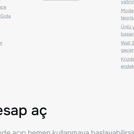
yatırı
nce
Moder
 Gıda
teoris
Ünlü y
başarı
er
Wall S
geçen
Krizde
endeks
esap aç
inde açıp hemen kullanmaya başlayabilirsi