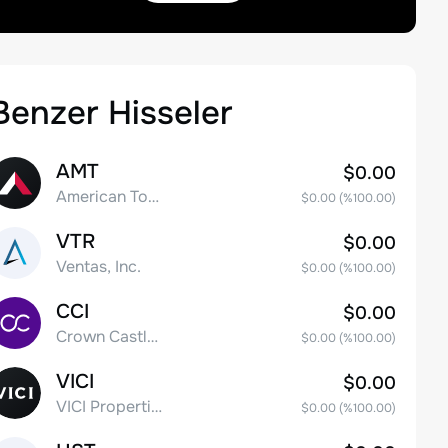
Benzer Hisseler
AMT
$0.00
American Tower Corporation
$0.00
(%
100.00
)
VTR
$0.00
Ventas, Inc.
$0.00
(%
100.00
)
CCI
$0.00
Crown Castle Inc.
$0.00
(%
100.00
)
VICI
$0.00
VICI Properties Inc. Common Stock
$0.00
(%
100.00
)