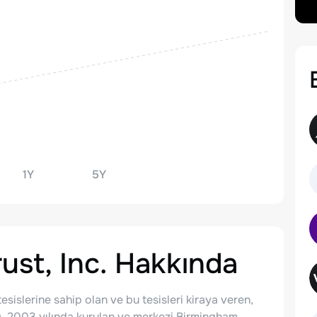
1Y
5Y
ust, Inc.
Hakkında
esislerine sahip olan ve bu tesisleri kiraya veren,
IT). 2003 yılında kurulan ve merkezi Birmingham,