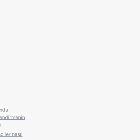
ımda
lendirmenin
i
iler nasıl