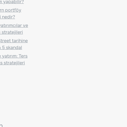
m yapabilir?
n portföy
i nedir?
atırımcılar ve
 stratejileri
treet tarihine
 5 skandal
 yatırım: Ters
 stratejileri
n.