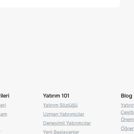
leri
Yatırım 101
Blog
eri
Yatırım Sözlüğü
Yatır
Çeşit
aşam
Uzman Yatırımcılar
Önem
Deneyimli Yatırımcılar
Öğrenc
r
Yeni Başlayanlar