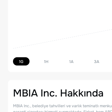
1G
1H
1A
3A
MBIA Inc.
Hakkında
MBIA Inc., belediye tahvilleri ve varlık teminatlı men
garanti sigortası hizmeti sunmaktadır. Şirket, hem AB