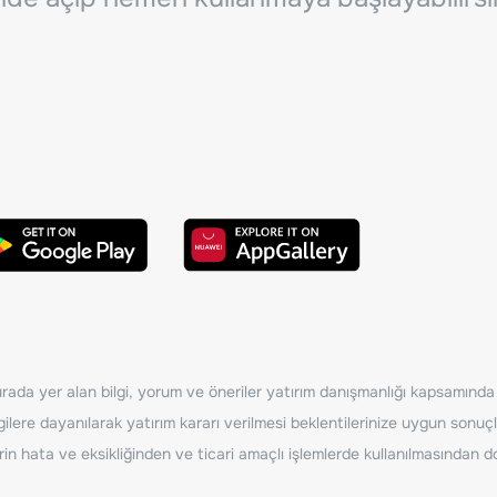
ada yer alan bilgi, yorum ve öneriler yatırım danışmanlığı kapsamında de
ilere dayanılarak yatırım kararı verilmesi beklentilerinize uygun sonuçl
erin hata ve eksikliğinden ve ticari amaçlı işlemlerde kullanılmasında