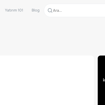
Yatırım 101
Blog
k