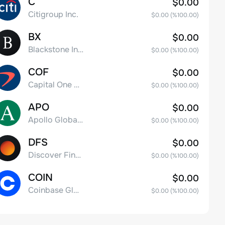
C
$0.00
Citigroup Inc.
$0.00
(%
100.00
)
BX
$0.00
Blackstone Inc.
$0.00
(%
100.00
)
COF
$0.00
Capital One Financial
$0.00
(%
100.00
)
APO
$0.00
Apollo Global Management, Inc.
$0.00
(%
100.00
)
DFS
$0.00
Discover Financial Services
$0.00
(%
100.00
)
COIN
$0.00
Coinbase Global, Inc. Class A Common Stock
$0.00
(%
100.00
)