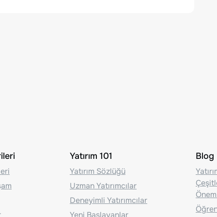
leri
Yatırım 101
Blog
eri
Yatırım Sözlüğü
Yatır
Çeşit
aşam
Uzman Yatırımcılar
Önem
Deneyimli Yatırımcılar
Öğrenc
r
Yeni Başlayanlar