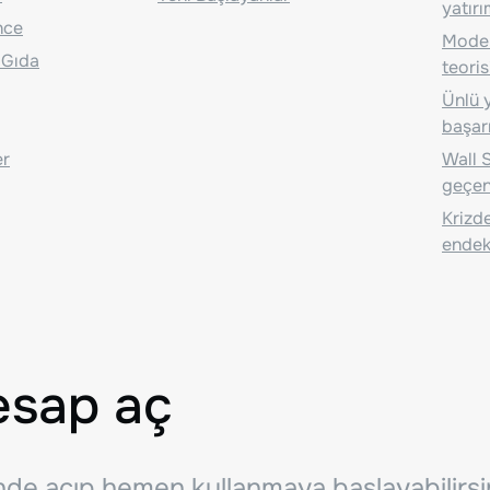
yatırı
nce
Moder
 Gıda
teoris
Ünlü y
başarı
er
Wall S
geçen
Krizde
endeks
esap aç
inde açıp hemen kullanmaya başlayabilirsi