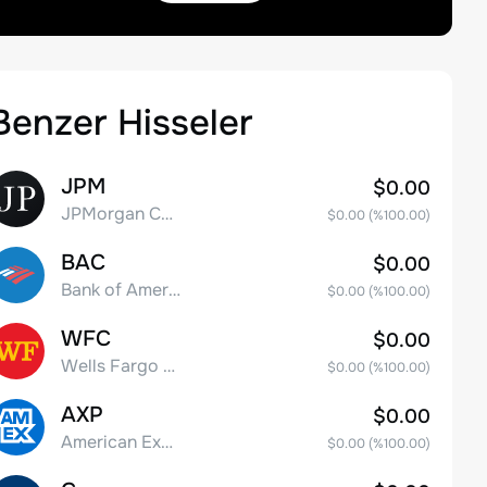
Benzer Hisseler
JPM
$0.00
JPMorgan Chase & Co.
$0.00
(%
100.00
)
BAC
$0.00
Bank of America Corporation
$0.00
(%
100.00
)
WFC
$0.00
Wells Fargo & Co.
$0.00
(%
100.00
)
AXP
$0.00
American Express Company
$0.00
(%
100.00
)