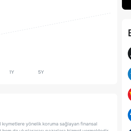
1Y
5Y
kul kıymetlere yönelik koruma sağlayan finansal
D hem de uluslararası pazarlara hizmet vermektedir.