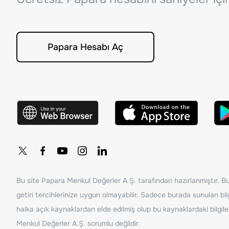
Papara Hesabı Aç
Bu site Papara Menkul Değerler A.Ş. tarafından hazırlanmıştır. Bur
getiri tercihlerinize uygun olmayabilir. Sadece burada sunulan bilg
halka açık kaynaklardan elde edilmiş olup bu kaynaklardaki bilgil
Menkul Değerler A.Ş. sorumlu değildir.