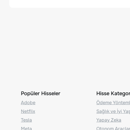
Popüler Hisseler
Hisse Kategori
Adobe
Ödeme Yönteml
Netflix
Sağlık ve İyi Y
Tesla
Yapay Zeka
Meta
Otonom Araçla