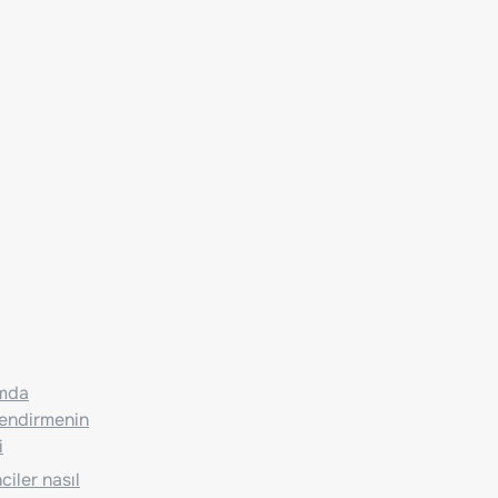
ımda
lendirmenin
i
iler nasıl