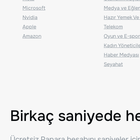
Microsoft
Medya ve Eğle
Nvidia
Hazır Yemek Ve
Apple
Telekom
Amazon
Oyun ve E-spor
Kadın Yöneticil
Haber Medyası
Seyahat
Birkaç saniyede h
Ücretsiz Papara hesabını saniyeler iç