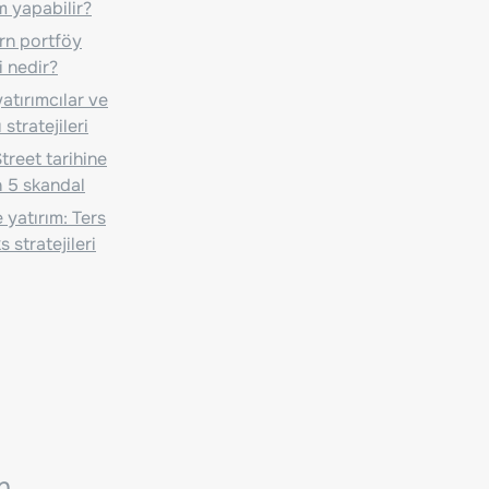
m yapabilir?
n portföy
i nedir?
atırımcılar ve
 stratejileri
treet tarihine
 5 skandal
 yatırım: Ters
 stratejileri
n.