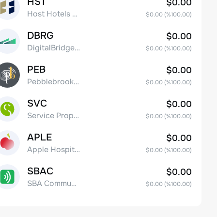
HST
$0.00
Host Hotels & Resorts, Inc.
$0.00
(%
100.00
)
DBRG
$0.00
DigitalBridge Group, Inc.
$0.00
(%
100.00
)
PEB
$0.00
Pebblebrook Hotel Trust
$0.00
(%
100.00
)
SVC
$0.00
Service Properties Trust Common Stock
$0.00
(%
100.00
)
APLE
$0.00
Apple Hospitality REIT, Inc.
$0.00
(%
100.00
)
SBAC
$0.00
SBA Communications Corp
$0.00
(%
100.00
)