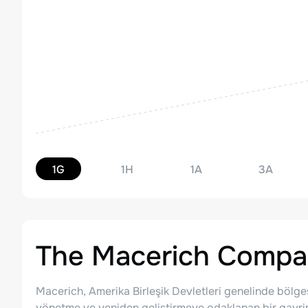
1G
1H
1A
3A
The Macerich Comp
Macerich, Amerika Birleşik Devletleri genelinde bölgese
yönetme ve yeniden geliştirmeye odaklanan bir gayrime