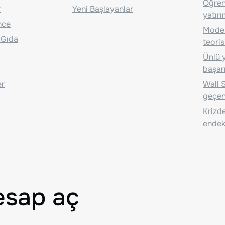
Öğrenc
r
Yeni Başlayanlar
yatırı
nce
Moder
 Gıda
teoris
Ünlü y
başarı
er
Wall S
geçen
Krizde
endeks
esap aç