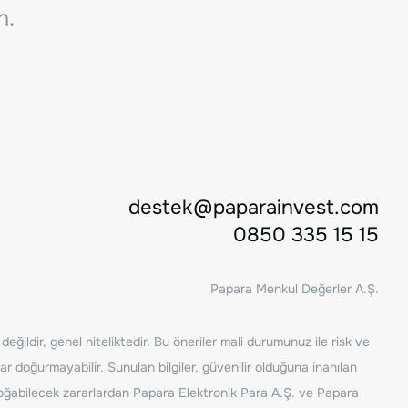
n.
destek@paparainvest.com
0850 335 15 15
Papara Menkul Değerler A.Ş.
ğildir, genel niteliktedir. Bu öneriler mali durumunuz ile risk ve
ar doğurmayabilir. Sunulan bilgiler, güvenilir olduğuna inanılan
n doğabilecek zararlardan Papara Elektronik Para A.Ş. ve Papara