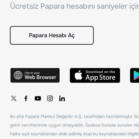
Ücretsiz Papara hesabını saniyeler iç
Papara Hesabı Aç
Bu site Papara Menkul Değerler A.Ş. tarafından hazırlanmıştır. Bur
getiri tercihlerinize uygun olmayabilir. Sadece burada sunulan bilg
halka açık kaynaklardan elde edilmiş olup bu kaynaklardaki bilgil