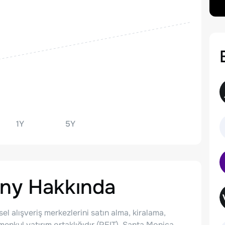
1Y
5Y
any
Hakkında
l alışveriş merkezlerini satın alma, kiralama,
nkul yatırım ortaklığıdır (REIT). Santa Monica,