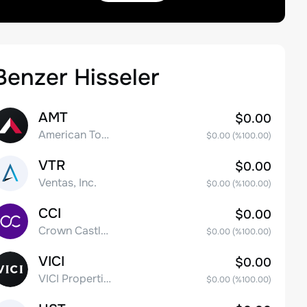
Benzer Hisseler
AMT
$0.00
American Tower Corporation
$0.00
(%
100.00
)
VTR
$0.00
Ventas, Inc.
$0.00
(%
100.00
)
CCI
$0.00
Crown Castle Inc.
$0.00
(%
100.00
)
VICI
$0.00
VICI Properties Inc. Common Stock
$0.00
(%
100.00
)