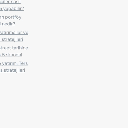
iler nasıl
m yapabilir?
n portföy
i nedir?
atırımcılar ve
 stratejileri
treet tarihine
 5 skandal
 yatırım: Ters
 stratejileri