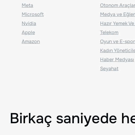
Meta
Otonom Araçla
Microsoft
Medya ve Eğle
Nvidia
Hazır Yemek Ve
Apple
Telekom
Amazon
Oyun ve E-spor
Kadın Yöneticil
Haber Medyası
Seyahat
Birkaç saniyede h