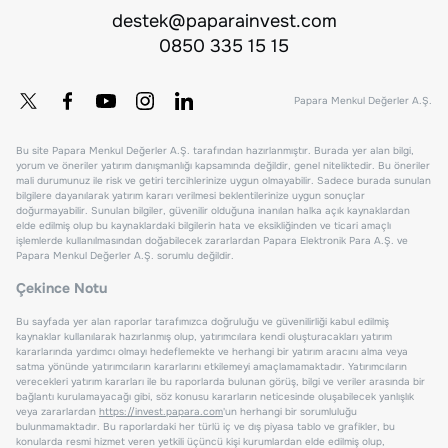
destek@paparainvest.com
0850 335 15 15
Papara Menkul Değerler A.Ş.
Bu site Papara Menkul Değerler A.Ş. tarafından hazırlanmıştır. Burada yer alan bilgi,
yorum ve öneriler yatırım danışmanlığı kapsamında değildir, genel niteliktedir. Bu öneriler
mali durumunuz ile risk ve getiri tercihlerinize uygun olmayabilir. Sadece burada sunulan
bilgilere dayanılarak yatırım kararı verilmesi beklentilerinize uygun sonuçlar
doğurmayabilir. Sunulan bilgiler, güvenilir olduğuna inanılan halka açık kaynaklardan
elde edilmiş olup bu kaynaklardaki bilgilerin hata ve eksikliğinden ve ticari amaçlı
işlemlerde kullanılmasından doğabilecek zararlardan Papara Elektronik Para A.Ş. ve
Papara Menkul Değerler A.Ş. sorumlu değildir.
Çekince Notu
Bu sayfada yer alan raporlar tarafımızca doğruluğu ve güvenilirliği kabul edilmiş
kaynaklar kullanılarak hazırlanmış olup, yatırımcılara kendi oluşturacakları yatırım
kararlarında yardımcı olmayı hedeflemekte ve herhangi bir yatırım aracını alma veya
satma yönünde yatırımcıların kararlarını etkilemeyi amaçlamamaktadır. Yatırımcıların
verecekleri yatırım kararları ile bu raporlarda bulunan görüş, bilgi ve veriler arasında bir
bağlantı kurulamayacağı gibi, söz konusu kararların neticesinde oluşabilecek yanlışlık
veya zararlardan
https://invest.papara.com
'un herhangi bir sorumluluğu
bulunmamaktadır. Bu raporlardaki her türlü iç ve dış piyasa tablo ve grafikler, bu
konularda resmi hizmet veren yetkili üçüncü kişi kurumlardan elde edilmiş olup,