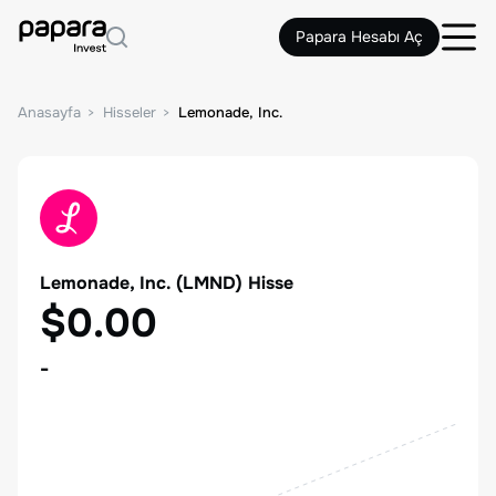
Papara Hesabı Aç
Anasayfa
Hisseler
Lemonade, Inc.
Lemonade, Inc.
(
LMND
) Hisse
$0.00
-