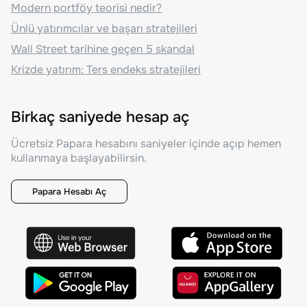
Modern portföy teorisi nedir?
Ünlü yatırımcılar ve başarı stratejileri
Wall Street tarihine geçen 5 skandal
Krizde yatırım: Ters endeks stratejileri
Birkaç saniyede hesap aç
Ücretsiz Papara hesabını saniyeler içinde açıp hemen
kullanmaya başlayabilirsin.
Papara Hesabı Aç