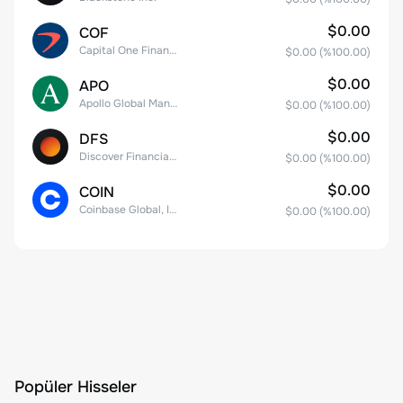
$0.00
COF
Capital One Financial
$0.00
(%
100.00
)
$0.00
APO
Apollo Global Management, Inc.
$0.00
(%
100.00
)
$0.00
DFS
Discover Financial Services
$0.00
(%
100.00
)
$0.00
COIN
Coinbase Global, Inc. Class A Common Stock
$0.00
(%
100.00
)
Popüler Hisseler