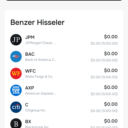
Benzer Hisseler
$0.00
JPM
JPMorgan Chase & Co.
$0.00
(%
100.00
)
$0.00
BAC
Bank of America Corporation
$0.00
(%
100.00
)
$0.00
WFC
Wells Fargo & Co.
$0.00
(%
100.00
)
$0.00
AXP
American Express Company
$0.00
(%
100.00
)
$0.00
C
Citigroup Inc.
$0.00
(%
100.00
)
$0.00
BX
Blackstone Inc.
$0.00
(%
100.00
)