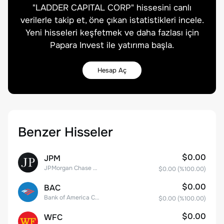
"
LADDER CAPITAL CORP
" hissesini canlı
verilerle takip et, öne çıkan istatistikleri incele.
Yeni hisseleri keşfetmek ve daha fazlası için
Papara Invest ile yatırıma başla.
Hesap Aç
Benzer Hisseler
$0.00
JPM
JPMorgan Chase & Co.
$0.00
(%
100.00
)
$0.00
BAC
Bank of America Corporation
$0.00
(%
100.00
)
$0.00
WFC