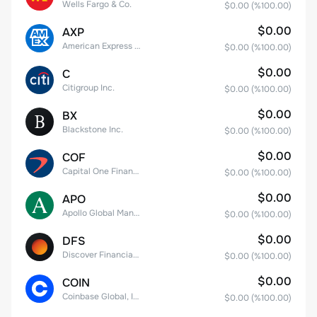
Wells Fargo & Co.
$0.00
(%
100.00
)
$0.00
AXP
American Express Company
$0.00
(%
100.00
)
$0.00
C
Citigroup Inc.
$0.00
(%
100.00
)
$0.00
BX
Blackstone Inc.
$0.00
(%
100.00
)
$0.00
COF
Capital One Financial
$0.00
(%
100.00
)
$0.00
APO
Apollo Global Management, Inc.
$0.00
(%
100.00
)
$0.00
DFS
Discover Financial Services
$0.00
(%
100.00
)
$0.00
COIN
Coinbase Global, Inc. Class A Common Stock
$0.00
(%
100.00
)