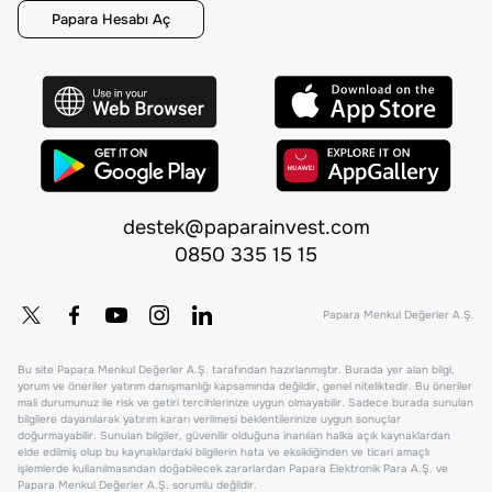
Papara Hesabı Aç
destek@paparainvest.com
0850 335 15 15
Papara Menkul Değerler A.Ş.
Bu site Papara Menkul Değerler A.Ş. tarafından hazırlanmıştır. Burada yer alan bilgi,
yorum ve öneriler yatırım danışmanlığı kapsamında değildir, genel niteliktedir. Bu öneriler
mali durumunuz ile risk ve getiri tercihlerinize uygun olmayabilir. Sadece burada sunulan
bilgilere dayanılarak yatırım kararı verilmesi beklentilerinize uygun sonuçlar
doğurmayabilir. Sunulan bilgiler, güvenilir olduğuna inanılan halka açık kaynaklardan
elde edilmiş olup bu kaynaklardaki bilgilerin hata ve eksikliğinden ve ticari amaçlı
işlemlerde kullanılmasından doğabilecek zararlardan Papara Elektronik Para A.Ş. ve
Papara Menkul Değerler A.Ş. sorumlu değildir.