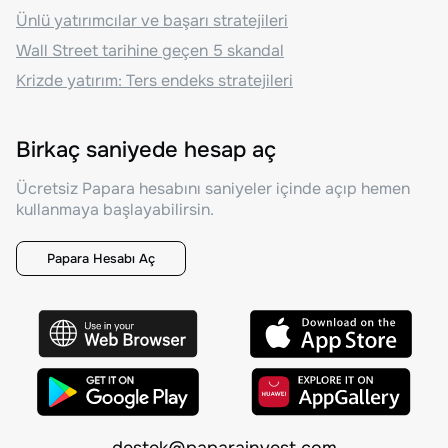
Ünlü yatırımcılar ve başarı stratejileri
Wall Street tarihine geçen 5 skandal
Krizde yatırım: Ters endeks stratejileri
Birkaç saniyede hesap aç
Ücretsiz Papara hesabını saniyeler içinde açıp hemen
kullanmaya başlayabilirsin.
Papara Hesabı Aç
destek@paparainvest.com