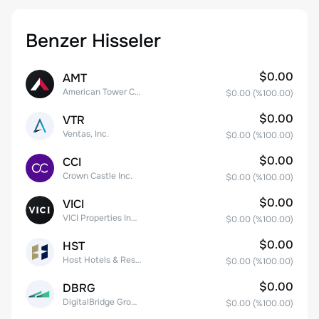
Benzer Hisseler
$0.00
AMT
American Tower Corporation
$0.00
(%
100.00
)
$0.00
VTR
Ventas, Inc.
$0.00
(%
100.00
)
$0.00
CCI
Crown Castle Inc.
$0.00
(%
100.00
)
$0.00
VICI
VICI Properties Inc. Common Stock
$0.00
(%
100.00
)
$0.00
HST
Host Hotels & Resorts, Inc.
$0.00
(%
100.00
)
$0.00
DBRG
DigitalBridge Group, Inc.
$0.00
(%
100.00
)