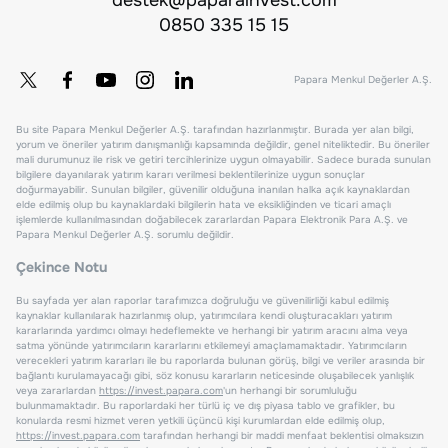
0850 335 15 15
Papara Menkul Değerler A.Ş.
Bu site Papara Menkul Değerler A.Ş. tarafından hazırlanmıştır. Burada yer alan bilgi,
yorum ve öneriler yatırım danışmanlığı kapsamında değildir, genel niteliktedir. Bu öneriler
mali durumunuz ile risk ve getiri tercihlerinize uygun olmayabilir. Sadece burada sunulan
bilgilere dayanılarak yatırım kararı verilmesi beklentilerinize uygun sonuçlar
doğurmayabilir. Sunulan bilgiler, güvenilir olduğuna inanılan halka açık kaynaklardan
elde edilmiş olup bu kaynaklardaki bilgilerin hata ve eksikliğinden ve ticari amaçlı
işlemlerde kullanılmasından doğabilecek zararlardan Papara Elektronik Para A.Ş. ve
Papara Menkul Değerler A.Ş. sorumlu değildir.
Çekince Notu
Bu sayfada yer alan raporlar tarafımızca doğruluğu ve güvenilirliği kabul edilmiş
kaynaklar kullanılarak hazırlanmış olup, yatırımcılara kendi oluşturacakları yatırım
kararlarında yardımcı olmayı hedeflemekte ve herhangi bir yatırım aracını alma veya
satma yönünde yatırımcıların kararlarını etkilemeyi amaçlamamaktadır. Yatırımcıların
verecekleri yatırım kararları ile bu raporlarda bulunan görüş, bilgi ve veriler arasında bir
bağlantı kurulamayacağı gibi, söz konusu kararların neticesinde oluşabilecek yanlışlık
veya zararlardan
https://invest.papara.com
'un herhangi bir sorumluluğu
bulunmamaktadır. Bu raporlardaki her türlü iç ve dış piyasa tablo ve grafikler, bu
konularda resmi hizmet veren yetkili üçüncü kişi kurumlardan elde edilmiş olup,
https://invest.papara.com
tarafından herhangi bir maddi menfaat beklentisi olmaksızın