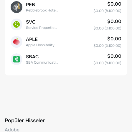
$0.00
PEB
Pebblebrook Hotel Trust
$0.00
(%
100.00
)
$0.00
SVC
Service Properties Trust Common Stock
$0.00
(%
100.00
)
$0.00
APLE
Apple Hospitality REIT, Inc.
$0.00
(%
100.00
)
$0.00
SBAC
SBA Communications Corp
$0.00
(%
100.00
)
Popüler Hisseler
Adobe