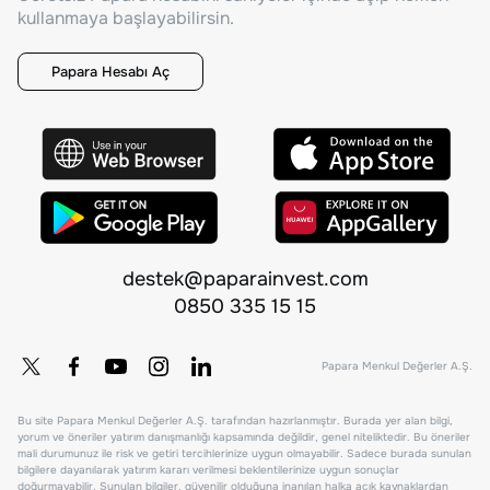
kullanmaya başlayabilirsin.
Papara Hesabı Aç
destek@paparainvest.com
0850 335 15 15
Papara Menkul Değerler A.Ş.
Bu site Papara Menkul Değerler A.Ş. tarafından hazırlanmıştır. Burada yer alan bilgi,
yorum ve öneriler yatırım danışmanlığı kapsamında değildir, genel niteliktedir. Bu öneriler
mali durumunuz ile risk ve getiri tercihlerinize uygun olmayabilir. Sadece burada sunulan
bilgilere dayanılarak yatırım kararı verilmesi beklentilerinize uygun sonuçlar
doğurmayabilir. Sunulan bilgiler, güvenilir olduğuna inanılan halka açık kaynaklardan