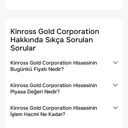
Kinross Gold Corporation
Hakkında Sıkça Sorulan
Sorular
Kinross Gold Corporation Hissesinin
Bugünkü Fiyatı Nedir?
Kinross Gold Corporation Hissesinin
Piyasa Değeri Nedir?
Kinross Gold Corporation Hissesinin
İşlem Hacmi Ne Kadar?