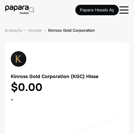
Papara Hesabı Aç
Anasayfa
Hisseler
Kinross Gold Corporation
Kinross Gold Corporation
(
KGC
) Hisse
$0.00
-