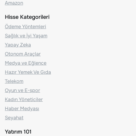
Amazon
Hisse Kategorileri
Ödeme Yöntemleri
Sağlık ve İyi Yaşam
Yapay Zeka
Otonom Araçlar
Medya ve Eğlence
Hazır Yemek Ve Gıda
Telekom
Oyun ve E-spor
Kadın Yöneticiler
Haber Medyası
Seyahat
Yatırım 101