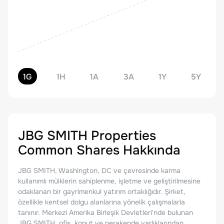
1G
1H
1A
3A
1Y
5Y
JBG SMITH Properties
Common Shares
Hakkında
JBG SMITH, Washington, DC ve çevresinde karma
kullanımlı mülklerin sahiplenme, işletme ve geliştirilmesine
odaklanan bir gayrimenkul yatırım ortaklığıdır. Şirket,
özellikle kentsel dolgu alanlarına yönelik çalışmalarla
tanınır. Merkezi Amerika Birleşik Devletleri'nde bulunan
JBG SMITH, ofis, konut ve perakende varlıklarından