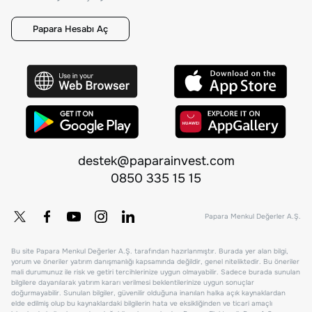
Papara Hesabı Aç
destek@paparainvest.com
0850 335 15 15
Papara Menkul Değerler A.Ş.
Bu site Papara Menkul Değerler A.Ş. tarafından hazırlanmıştır. Burada yer alan bilgi,
yorum ve öneriler yatırım danışmanlığı kapsamında değildir, genel niteliktedir. Bu öneriler
mali durumunuz ile risk ve getiri tercihlerinize uygun olmayabilir. Sadece burada sunulan
bilgilere dayanılarak yatırım kararı verilmesi beklentilerinize uygun sonuçlar
doğurmayabilir. Sunulan bilgiler, güvenilir olduğuna inanılan halka açık kaynaklardan
elde edilmiş olup bu kaynaklardaki bilgilerin hata ve eksikliğinden ve ticari amaçlı