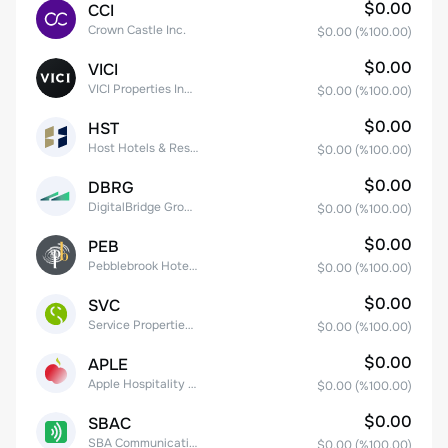
$0.00
CCI
Crown Castle Inc.
$0.00
(%
100.00
)
$0.00
VICI
VICI Properties Inc. Common Stock
$0.00
(%
100.00
)
$0.00
HST
Host Hotels & Resorts, Inc.
$0.00
(%
100.00
)
$0.00
DBRG
DigitalBridge Group, Inc.
$0.00
(%
100.00
)
$0.00
PEB
Pebblebrook Hotel Trust
$0.00
(%
100.00
)
$0.00
SVC
Service Properties Trust Common Stock
$0.00
(%
100.00
)
$0.00
APLE
Apple Hospitality REIT, Inc.
$0.00
(%
100.00
)
$0.00
SBAC
SBA Communications Corp
$0.00
(%
100.00
)