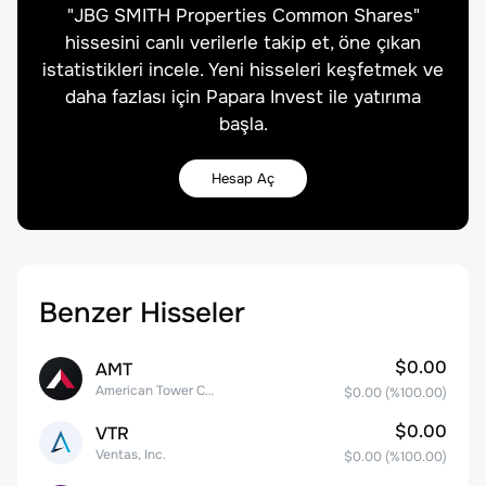
"
JBG SMITH Properties Common Shares
"
hissesini canlı verilerle takip et, öne çıkan
istatistikleri incele. Yeni hisseleri keşfetmek ve
daha fazlası için Papara Invest ile yatırıma
başla.
Hesap Aç
Benzer Hisseler
$0.00
AMT
American Tower Corporation
$0.00
(%
100.00
)
$0.00
VTR
Ventas, Inc.
$0.00
(%
100.00
)