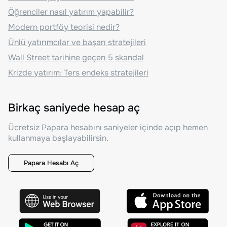
Öğrenciler nasıl yatırım yapabilir?
Modern portföy teorisi nedir?
Ünlü yatırımcılar ve başarı stratejileri
Wall Street tarihine geçen 5 skandal
Krizde yatırım: Ters endeks stratejileri
Birkaç saniyede hesap aç
Ücretsiz Papara hesabını saniyeler içinde açıp hemen
kullanmaya başlayabilirsin.
Papara Hesabı Aç