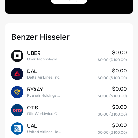
Benzer Hisseler
$0.00
UBER
Uber Technologies, Inc.
$0.00
(%
100.00
)
$0.00
DAL
Delta Air Lines, Inc.
$0.00
(%
100.00
)
$0.00
RYAAY
Ryanair Holdings plc American Depositary Shares
$0.00
(%
100.00
)
$0.00
OTIS
Otis Worldwide Corporation
$0.00
(%
100.00
)
$0.00
UAL
United Airlines Holdings, Inc. Common Stock
$0.00
(%
100.00
)