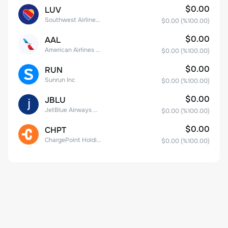
$0.00
LUV
Southwest Airlines Co.
$0.00
(%
100.00
)
$0.00
AAL
American Airlines Group Inc.
$0.00
(%
100.00
)
$0.00
RUN
Sunrun Inc
$0.00
(%
100.00
)
$0.00
JBLU
JetBlue Airways Corp
$0.00
(%
100.00
)
$0.00
CHPT
ChargePoint Holdings, Inc.
$0.00
(%
100.00
)