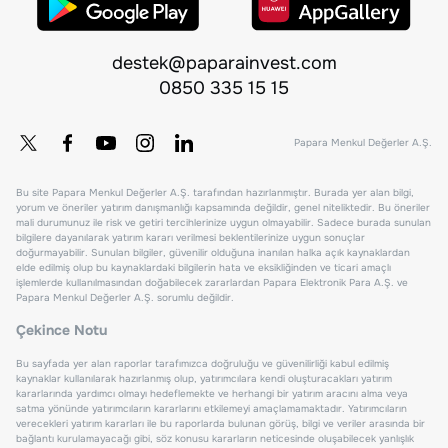
destek@paparainvest.com
0850 335 15 15
Papara Menkul Değerler A.Ş.
Bu site Papara Menkul Değerler A.Ş. tarafından hazırlanmıştır. Burada yer alan bilgi,
yorum ve öneriler yatırım danışmanlığı kapsamında değildir, genel niteliktedir. Bu öneriler
mali durumunuz ile risk ve getiri tercihlerinize uygun olmayabilir. Sadece burada sunulan
bilgilere dayanılarak yatırım kararı verilmesi beklentilerinize uygun sonuçlar
doğurmayabilir. Sunulan bilgiler, güvenilir olduğuna inanılan halka açık kaynaklardan
elde edilmiş olup bu kaynaklardaki bilgilerin hata ve eksikliğinden ve ticari amaçlı
işlemlerde kullanılmasından doğabilecek zararlardan Papara Elektronik Para A.Ş. ve
Papara Menkul Değerler A.Ş. sorumlu değildir.
Çekince Notu
Bu sayfada yer alan raporlar tarafımızca doğruluğu ve güvenilirliği kabul edilmiş
kaynaklar kullanılarak hazırlanmış olup, yatırımcılara kendi oluşturacakları yatırım
kararlarında yardımcı olmayı hedeflemekte ve herhangi bir yatırım aracını alma veya
satma yönünde yatırımcıların kararlarını etkilemeyi amaçlamamaktadır. Yatırımcıların
verecekleri yatırım kararları ile bu raporlarda bulunan görüş, bilgi ve veriler arasında bir
bağlantı kurulamayacağı gibi, söz konusu kararların neticesinde oluşabilecek yanlışlık