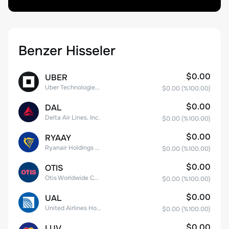
Benzer Hisseler
$0.00
UBER
Uber Technologies, Inc.
$0.00
(%
100.00
)
$0.00
DAL
Delta Air Lines, Inc.
$0.00
(%
100.00
)
$0.00
RYAAY
Ryanair Holdings plc American Depositary Shares
$0.00
(%
100.00
)
$0.00
OTIS
Otis Worldwide Corporation
$0.00
(%
100.00
)
$0.00
UAL
United Airlines Holdings, Inc. Common Stock
$0.00
(%
100.00
)
$0.00
LUV