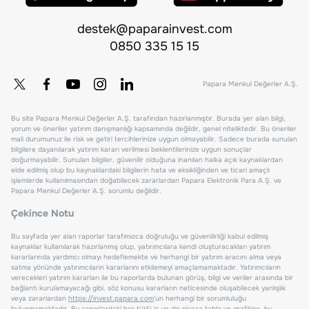
destek@paparainvest.com
0850 335 15 15
Papara Menkul Değerler A.Ş.
Bu site Papara Menkul Değerler A.Ş. tarafından hazırlanmıştır. Burada yer alan bilgi,
yorum ve öneriler yatırım danışmanlığı kapsamında değildir, genel niteliktedir. Bu öneriler
mali durumunuz ile risk ve getiri tercihlerinize uygun olmayabilir. Sadece burada sunulan
bilgilere dayanılarak yatırım kararı verilmesi beklentilerinize uygun sonuçlar
doğurmayabilir. Sunulan bilgiler, güvenilir olduğuna inanılan halka açık kaynaklardan
elde edilmiş olup bu kaynaklardaki bilgilerin hata ve eksikliğinden ve ticari amaçlı
işlemlerde kullanılmasından doğabilecek zararlardan Papara Elektronik Para A.Ş. ve
Papara Menkul Değerler A.Ş. sorumlu değildir.
Çekince Notu
Bu sayfada yer alan raporlar tarafımızca doğruluğu ve güvenilirliği kabul edilmiş
kaynaklar kullanılarak hazırlanmış olup, yatırımcılara kendi oluşturacakları yatırım
kararlarında yardımcı olmayı hedeflemekte ve herhangi bir yatırım aracını alma veya
satma yönünde yatırımcıların kararlarını etkilemeyi amaçlamamaktadır. Yatırımcıların
verecekleri yatırım kararları ile bu raporlarda bulunan görüş, bilgi ve veriler arasında bir
bağlantı kurulamayacağı gibi, söz konusu kararların neticesinde oluşabilecek yanlışlık
veya zararlardan
https://invest.papara.com
'un herhangi bir sorumluluğu
bulunmamaktadır. Bu raporlardaki her türlü iç ve dış piyasa tablo ve grafikler, bu