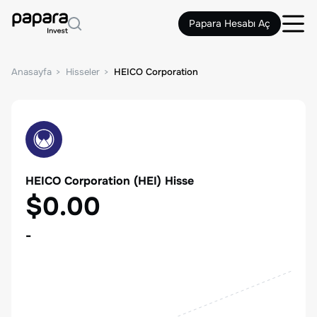
Papara Hesabı Aç
Anasayfa
Hisseler
HEICO Corporation
HEICO Corporation
(
HEI
) Hisse
$0.00
-