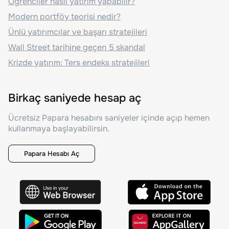
Öğrenciler nasıl yatırım yapabilir?
Modern portföy teorisi nedir?
Ünlü yatırımcılar ve başarı stratejileri
Wall Street tarihine geçen 5 skandal
Krizde yatırım: Ters endeks stratejileri
Birkaç saniyede hesap aç
Ücretsiz Papara hesabını saniyeler içinde açıp hemen
kullanmaya başlayabilirsin.
Papara Hesabı Aç