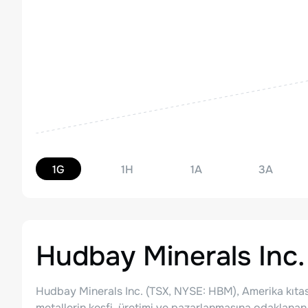
1G
1H
1A
3A
Hudbay Minerals Inc.
Hudbay Minerals Inc. (TSX, NYSE: HBM), Amerika kıtas
metallerin keşfi, üretimi ve pazarlanmasına odaklanan 