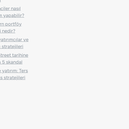
iler nasıl
m yapabilir?
n portföy
i nedir?
atırımcılar ve
 stratejileri
treet tarihine
 5 skandal
 yatırım: Ters
 stratejileri