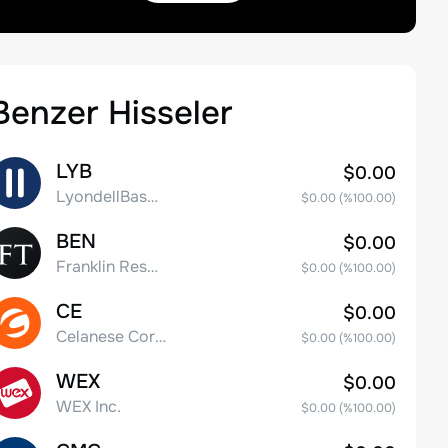
Benzer Hisseler
LYB
$0.00
LyondellBasell Industries N.V. Class A
$0.00
(%
100.00
)
BEN
$0.00
Franklin Resources, Inc.
$0.00
(%
100.00
)
CE
$0.00
Celanese Corporation Common Stock
$0.00
(%
100.00
)
WEX
$0.00
WEX Inc.
$0.00
(%
100.00
)