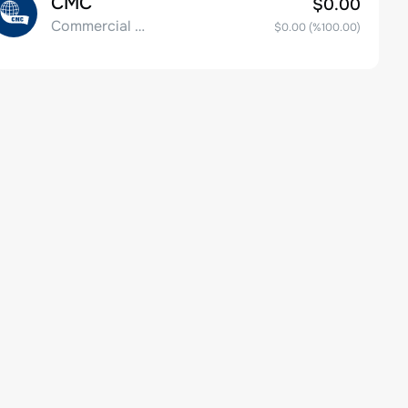
CMC
$0.00
Commercial Metals Company
$0.00
(%
100.00
)