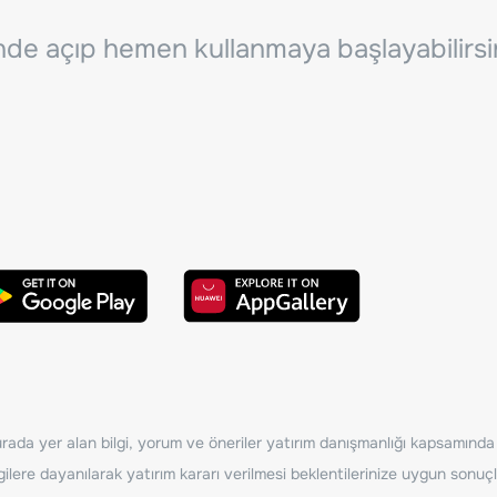
inde açıp hemen kullanmaya başlayabilirsi
ada yer alan bilgi, yorum ve öneriler yatırım danışmanlığı kapsamında de
ilere dayanılarak yatırım kararı verilmesi beklentilerinize uygun sonuçl