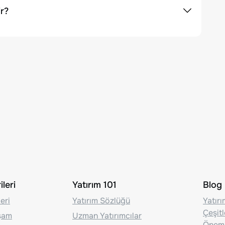
r?
leri
Yatırım 101
Blog
eri
Yatırım Sözlüğü
Yatır
Çeşit
aşam
Uzman Yatırımcılar
Önem