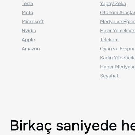
Tesla
Yapay Zeka
Meta
Otonom Araçla
Microsoft
Medya ve Eğle
Nvidia
Hazır Yemek Ve
Apple
Telekom
Amazon
Oyun ve E-spor
Kadın Yöneticil
Haber Medyası
Seyahat
Birkaç saniyede h