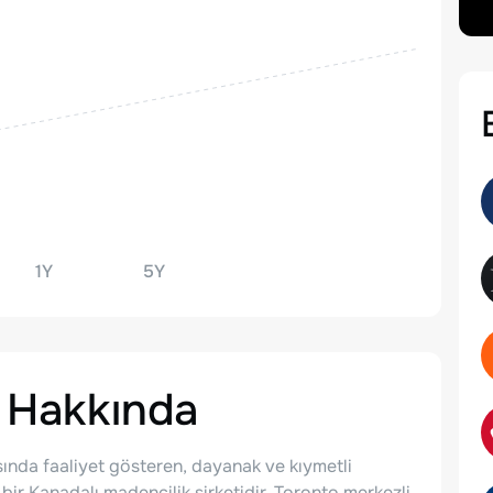
1Y
5Y
Hakkında
ında faaliyet gösteren, dayanak ve kıymetli
bir Kanadalı madencilik şirketidir. Toronto merkezli