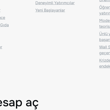
Deneyimli Yatırımcılar
Öğrenc
r
Yeni Başlayanlar
yatırı
nce
Moder
 Gıda
teoris
Ünlü y
başarı
er
Wall S
geçen
Krizde
endeks
esap aç