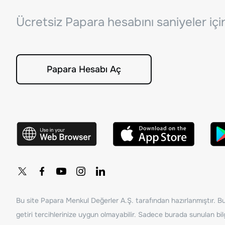
Ücretsiz Papara hesabını saniyeler iç
Papara Hesabı Aç
Bu site Papara Menkul Değerler A.Ş. tarafından hazırlanmıştır. Bur
getiri tercihlerinize uygun olmayabilir. Sadece burada sunulan bilg