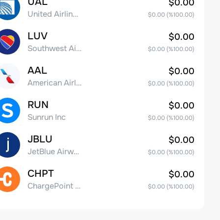
UAL
$0.00
United Airlines Holdings, Inc. Common Stock
$0.00
(%
100.00
)
LUV
$0.00
Southwest Airlines Co.
$0.00
(%
100.00
)
AAL
$0.00
American Airlines Group Inc.
$0.00
(%
100.00
)
RUN
$0.00
Sunrun Inc
$0.00
(%
100.00
)
JBLU
$0.00
JetBlue Airways Corp
$0.00
(%
100.00
)
CHPT
$0.00
ChargePoint Holdings, Inc.
$0.00
(%
100.00
)