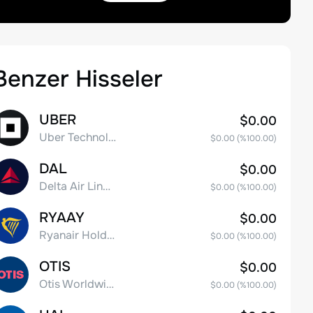
Benzer Hisseler
UBER
$0.00
Uber Technologies, Inc.
$0.00
(%
100.00
)
DAL
$0.00
Delta Air Lines, Inc.
$0.00
(%
100.00
)
RYAAY
$0.00
Ryanair Holdings plc American Depositary Shares
$0.00
(%
100.00
)
OTIS
$0.00
Otis Worldwide Corporation
$0.00
(%
100.00
)