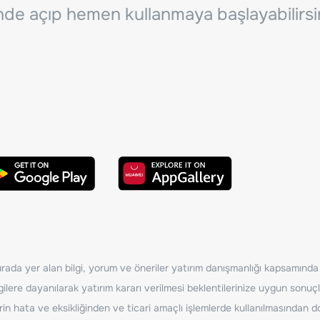
inde açıp hemen kullanmaya başlayabilirsi
ada yer alan bilgi, yorum ve öneriler yatırım danışmanlığı kapsamında de
ilere dayanılarak yatırım kararı verilmesi beklentilerinize uygun sonuçl
erin hata ve eksikliğinden ve ticari amaçlı işlemlerde kullanılmasında