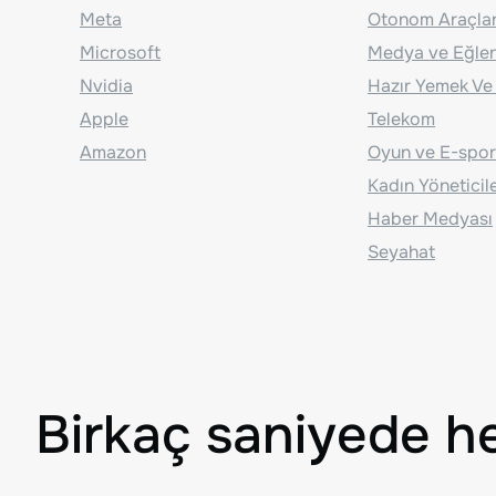
Meta
Otonom Araçla
Microsoft
Medya ve Eğle
Nvidia
Hazır Yemek Ve
Apple
Telekom
Amazon
Oyun ve E-spor
Kadın Yöneticil
Haber Medyası
Seyahat
Birkaç saniyede h