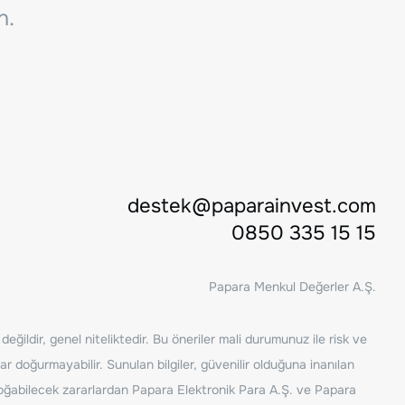
n.
destek@paparainvest.com
0850 335 15 15
Papara Menkul Değerler A.Ş.
ğildir, genel niteliktedir. Bu öneriler mali durumunuz ile risk ve
ar doğurmayabilir. Sunulan bilgiler, güvenilir olduğuna inanılan
n doğabilecek zararlardan Papara Elektronik Para A.Ş. ve Papara