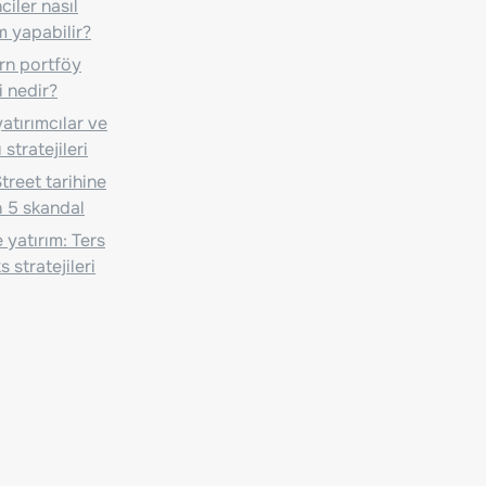
iler nasıl
m yapabilir?
n portföy
i nedir?
atırımcılar ve
 stratejileri
treet tarihine
 5 skandal
 yatırım: Ters
 stratejileri