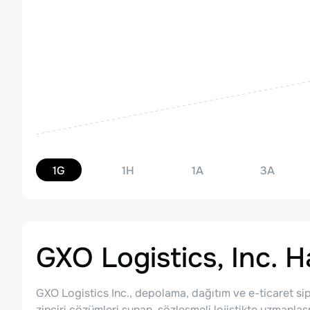
1G
1H
1A
3A
GXO Logistics, Inc.
Ha
GXO Logistics Inc., depolama, dağıtım ve e-ticaret si
zinciri çözümleri sunan, sözleşmeli lojistikte uzmanlaşmı