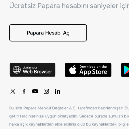
Ücretsiz Papara hesabını saniyeler iç
Papara Hesabı Aç
Bu site Papara Menkul Değerler A.Ş. tarafından hazırlanmıştır. Bur
getiri tercihlerinize uygun olmayabilir. Sadece burada sunulan bilg
halka açık kaynaklardan elde edilmiş olup bu kaynaklardaki bilgil