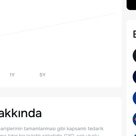
1Y
5Y
kkında
parişlerinin tamamlanması gibi kapsamlı tedarik
ş lider bir lojistik şirketidir. GXO, çok uluslu