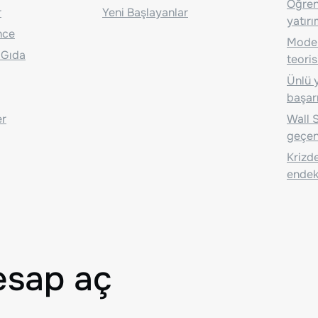
Öğrenc
r
Yeni Başlayanlar
yatırı
nce
Moder
 Gıda
teoris
Ünlü y
başarı
er
Wall S
geçen
Krizde
endeks
esap aç