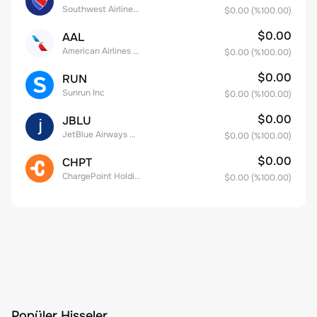
Southwest Airlines Co.
$0.00
(%
100.00
)
$0.00
AAL
American Airlines Group Inc.
$0.00
(%
100.00
)
$0.00
RUN
Sunrun Inc
$0.00
(%
100.00
)
$0.00
JBLU
JetBlue Airways Corp
$0.00
(%
100.00
)
$0.00
CHPT
ChargePoint Holdings, Inc.
$0.00
(%
100.00
)
Popüler Hisseler