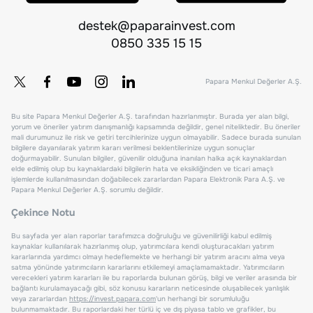
destek@paparainvest.com
0850 335 15 15
Papara Menkul Değerler A.Ş.
Bu site Papara Menkul Değerler A.Ş. tarafından hazırlanmıştır. Burada yer alan bilgi,
yorum ve öneriler yatırım danışmanlığı kapsamında değildir, genel niteliktedir. Bu öneriler
mali durumunuz ile risk ve getiri tercihlerinize uygun olmayabilir. Sadece burada sunulan
bilgilere dayanılarak yatırım kararı verilmesi beklentilerinize uygun sonuçlar
doğurmayabilir. Sunulan bilgiler, güvenilir olduğuna inanılan halka açık kaynaklardan
elde edilmiş olup bu kaynaklardaki bilgilerin hata ve eksikliğinden ve ticari amaçlı
işlemlerde kullanılmasından doğabilecek zararlardan Papara Elektronik Para A.Ş. ve
Papara Menkul Değerler A.Ş. sorumlu değildir.
Çekince Notu
Bu sayfada yer alan raporlar tarafımızca doğruluğu ve güvenilirliği kabul edilmiş
kaynaklar kullanılarak hazırlanmış olup, yatırımcılara kendi oluşturacakları yatırım
kararlarında yardımcı olmayı hedeflemekte ve herhangi bir yatırım aracını alma veya
satma yönünde yatırımcıların kararlarını etkilemeyi amaçlamamaktadır. Yatırımcıların
verecekleri yatırım kararları ile bu raporlarda bulunan görüş, bilgi ve veriler arasında bir
bağlantı kurulamayacağı gibi, söz konusu kararların neticesinde oluşabilecek yanlışlık
veya zararlardan
https://invest.papara.com
'un herhangi bir sorumluluğu
bulunmamaktadır. Bu raporlardaki her türlü iç ve dış piyasa tablo ve grafikler, bu