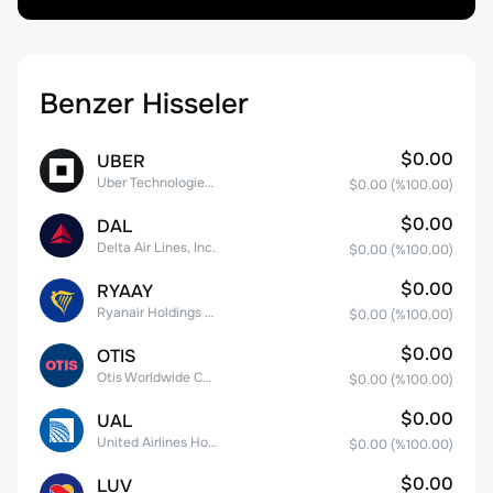
Benzer Hisseler
$0.00
UBER
Uber Technologies, Inc.
$0.00
(%
100.00
)
$0.00
DAL
Delta Air Lines, Inc.
$0.00
(%
100.00
)
$0.00
RYAAY
Ryanair Holdings plc American Depositary Shares
$0.00
(%
100.00
)
$0.00
OTIS
Otis Worldwide Corporation
$0.00
(%
100.00
)
$0.00
UAL
United Airlines Holdings, Inc. Common Stock
$0.00
(%
100.00
)
$0.00
LUV