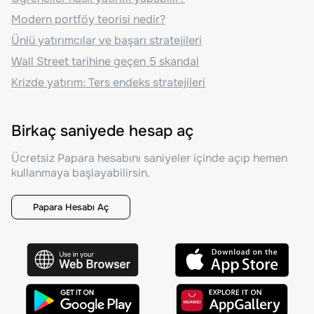
Modern portföy teorisi nedir?
Ünlü yatırımcılar ve başarı stratejileri
Wall Street tarihine geçen 5 skandal
Krizde yatırım: Ters endeks stratejileri
Birkaç saniyede hesap aç
Ücretsiz Papara hesabını saniyeler içinde açıp hemen
kullanmaya başlayabilirsin.
Papara Hesabı Aç