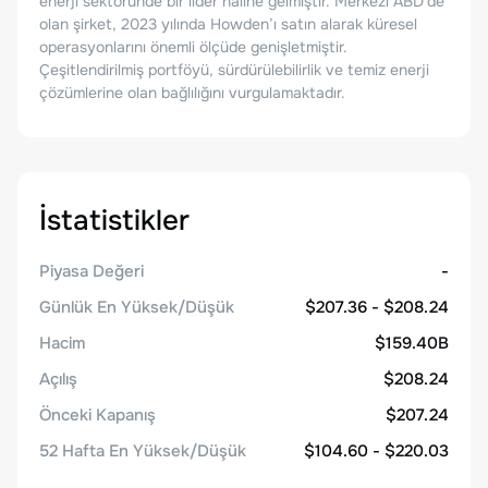
enerji sektöründe bir lider haline gelmiştir. Merkezi ABD'de
olan şirket, 2023 yılında Howden’ı satın alarak küresel
operasyonlarını önemli ölçüde genişletmiştir.
Çeşitlendirilmiş portföyü, sürdürülebilirlik ve temiz enerji
çözümlerine olan bağlılığını vurgulamaktadır.
İstatistikler
Piyasa Değeri
-
Günlük En Yüksek/Düşük
$207.36 - $208.24
Hacim
$159.40B
Açılış
$208.24
Önceki Kapanış
$207.24
52 Hafta En Yüksek/Düşük
$104.60 - $220.03