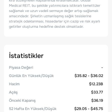
kira sözleşmeleri kapsamında kiralamaktadır. Global
Medical REIT, bu şekilde yatırımcılara istikrarlı temettüler
sağlamak ve uzun vadeli sermaye değer artışı sağlamak
amacındadır. Şirketin uzmanlaşmış sağlık tesislerine
stratejik odaklanması, hissedarlar için cazip ve risk ayarlı
getiriler oluşturma hedefine destek olmaktadır.
İstatistikler
Piyasa Değeri
-
Günlük En Yüksek/Düşük
$35.82 - $36.02
Hacim
$12.23B
Açılış
$33.77
Önceki Kapanış
$36.19
52 Hafta En Yüksek/Düşük
$29.05 - $45.75