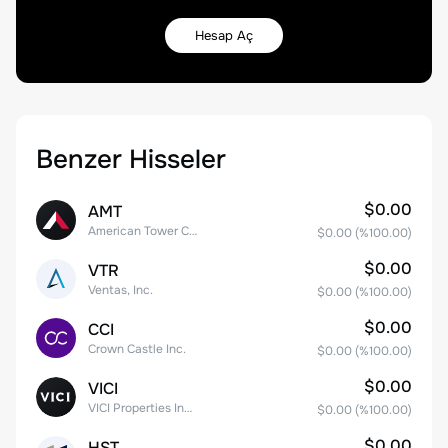
Hesap Aç
Benzer Hisseler
$0.00
AMT
American Tower Corporation
$0.00
(%
100.00
)
$0.00
VTR
Ventas, Inc.
$0.00
(%
100.00
)
$0.00
CCI
Crown Castle Inc.
$0.00
(%
100.00
)
$0.00
VICI
VICI Properties Inc. Common Stock
$0.00
(%
100.00
)
$0.00
HST