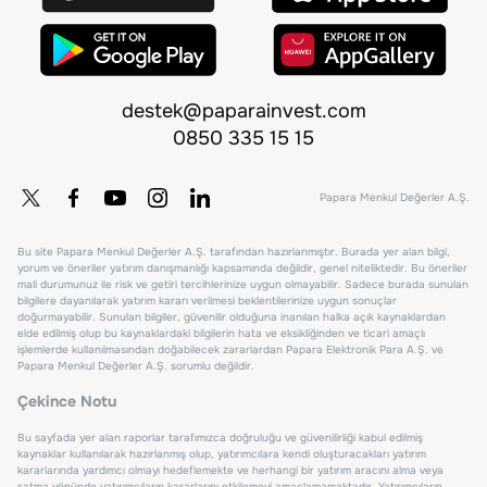
destek@paparainvest.com
0850 335 15 15
Papara Menkul Değerler A.Ş.
Bu site Papara Menkul Değerler A.Ş. tarafından hazırlanmıştır. Burada yer alan bilgi,
yorum ve öneriler yatırım danışmanlığı kapsamında değildir, genel niteliktedir. Bu öneriler
mali durumunuz ile risk ve getiri tercihlerinize uygun olmayabilir. Sadece burada sunulan
bilgilere dayanılarak yatırım kararı verilmesi beklentilerinize uygun sonuçlar
doğurmayabilir. Sunulan bilgiler, güvenilir olduğuna inanılan halka açık kaynaklardan
elde edilmiş olup bu kaynaklardaki bilgilerin hata ve eksikliğinden ve ticari amaçlı
işlemlerde kullanılmasından doğabilecek zararlardan Papara Elektronik Para A.Ş. ve
Papara Menkul Değerler A.Ş. sorumlu değildir.
Çekince Notu
Bu sayfada yer alan raporlar tarafımızca doğruluğu ve güvenilirliği kabul edilmiş
kaynaklar kullanılarak hazırlanmış olup, yatırımcılara kendi oluşturacakları yatırım
kararlarında yardımcı olmayı hedeflemekte ve herhangi bir yatırım aracını alma veya
satma yönünde yatırımcıların kararlarını etkilemeyi amaçlamamaktadır. Yatırımcıların