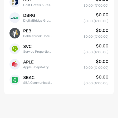
Host Hotels & Resorts, Inc.
$0.00
(%
100.00
)
$0.00
DBRG
DigitalBridge Group, Inc.
$0.00
(%
100.00
)
$0.00
PEB
Pebblebrook Hotel Trust
$0.00
(%
100.00
)
$0.00
SVC
Service Properties Trust Common Stock
$0.00
(%
100.00
)
$0.00
APLE
Apple Hospitality REIT, Inc.
$0.00
(%
100.00
)
$0.00
SBAC
SBA Communications Corp
$0.00
(%
100.00
)