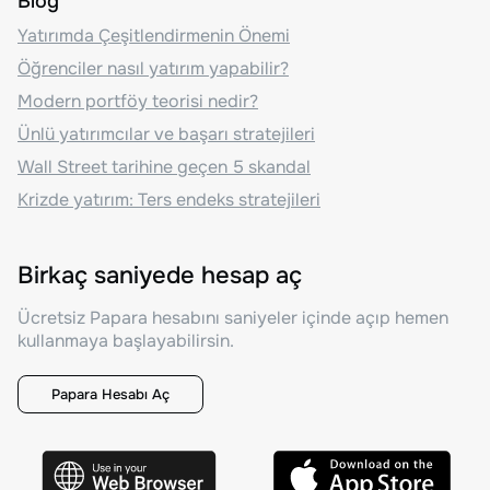
Blog
Yatırımda Çeşitlendirmenin Önemi
Öğrenciler nasıl yatırım yapabilir?
Modern portföy teorisi nedir?
Ünlü yatırımcılar ve başarı stratejileri
Wall Street tarihine geçen 5 skandal
Krizde yatırım: Ters endeks stratejileri
Birkaç saniyede hesap aç
Ücretsiz Papara hesabını saniyeler içinde açıp hemen
kullanmaya başlayabilirsin.
Papara Hesabı Aç