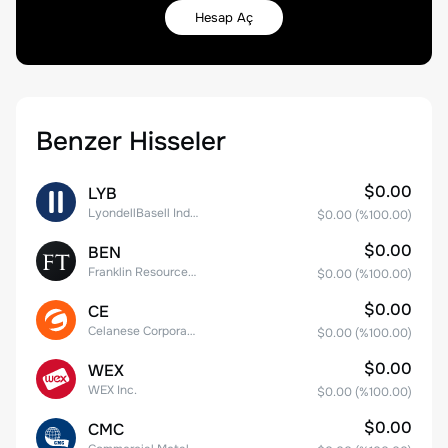
Hesap Aç
Benzer Hisseler
$0.00
LYB
LyondellBasell Industries N.V. Class A
$0.00
(%
100.00
)
$0.00
BEN
Franklin Resources, Inc.
$0.00
(%
100.00
)
$0.00
CE
Celanese Corporation Common Stock
$0.00
(%
100.00
)
$0.00
WEX
WEX Inc.
$0.00
(%
100.00
)
$0.00
CMC