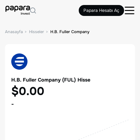
Papara Hesabı Aç
Anasayfa
Hisseler
H.B. Fuller Company
H.B. Fuller Company
(
FUL
) Hisse
$0.00
-