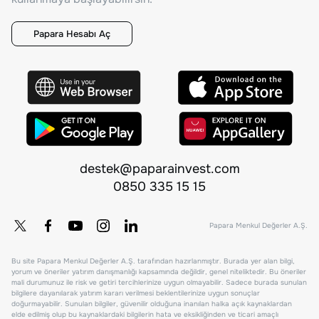
Papara Hesabı Aç
destek@paparainvest.com
0850 335 15 15
Papara Menkul Değerler A.Ş.
Bu site Papara Menkul Değerler A.Ş. tarafından hazırlanmıştır. Burada yer alan bilgi,
yorum ve öneriler yatırım danışmanlığı kapsamında değildir, genel niteliktedir. Bu öneriler
mali durumunuz ile risk ve getiri tercihlerinize uygun olmayabilir. Sadece burada sunulan
bilgilere dayanılarak yatırım kararı verilmesi beklentilerinize uygun sonuçlar
doğurmayabilir. Sunulan bilgiler, güvenilir olduğuna inanılan halka açık kaynaklardan
elde edilmiş olup bu kaynaklardaki bilgilerin hata ve eksikliğinden ve ticari amaçlı