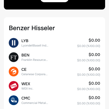
Benzer Hisseler
$0.00
LYB
LyondellBasell Industries N.V. Class A
$0.00
(%
100.00
)
$0.00
BEN
Franklin Resources, Inc.
$0.00
(%
100.00
)
$0.00
CE
Celanese Corporation Common Stock
$0.00
(%
100.00
)
$0.00
WEX
WEX Inc.
$0.00
(%
100.00
)
$0.00
CMC
Commercial Metals Company
$0.00
(%
100.00
)