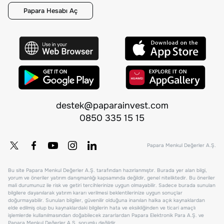
Papara Hesabı Aç
destek@paparainvest.com
0850 335 15 15
Papara Menkul Değerler A.Ş.
Bu site Papara Menkul Değerler A.Ş. tarafından hazırlanmıştır. Burada yer alan bilgi,
yorum ve öneriler yatırım danışmanlığı kapsamında değildir, genel niteliktedir. Bu öneriler
mali durumunuz ile risk ve getiri tercihlerinize uygun olmayabilir. Sadece burada sunulan
bilgilere dayanılarak yatırım kararı verilmesi beklentilerinize uygun sonuçlar
doğurmayabilir. Sunulan bilgiler, güvenilir olduğuna inanılan halka açık kaynaklardan
elde edilmiş olup bu kaynaklardaki bilgilerin hata ve eksikliğinden ve ticari amaçlı
işlemlerde kullanılmasından doğabilecek zararlardan Papara Elektronik Para A.Ş. ve
Papara Menkul Değerler A.Ş. sorumlu değildir.