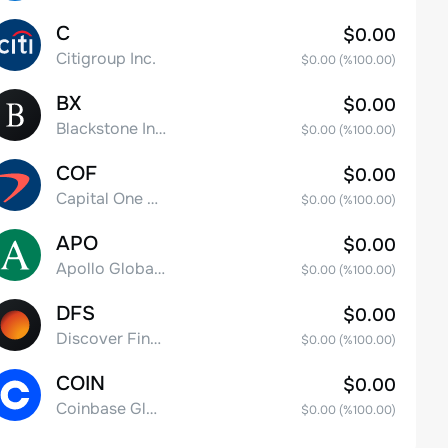
C
$0.00
Citigroup Inc.
$0.00
(%
100.00
)
BX
$0.00
Blackstone Inc.
$0.00
(%
100.00
)
COF
$0.00
Capital One Financial
$0.00
(%
100.00
)
APO
$0.00
Apollo Global Management, Inc.
$0.00
(%
100.00
)
DFS
$0.00
Discover Financial Services
$0.00
(%
100.00
)
COIN
$0.00
Coinbase Global, Inc. Class A Common Stock
$0.00
(%
100.00
)