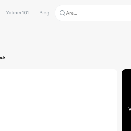
Yatırım 101
Blog
ock
v