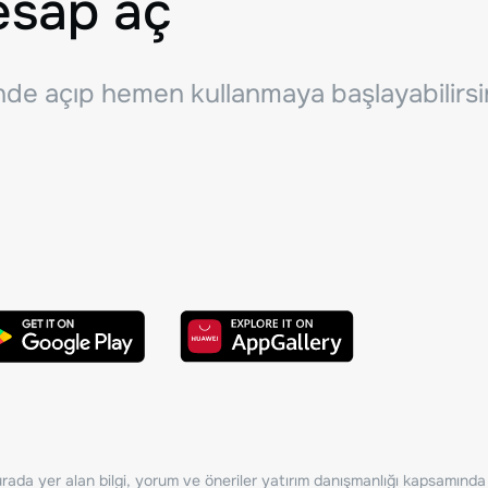
esap aç
inde açıp hemen kullanmaya başlayabilirsi
ada yer alan bilgi, yorum ve öneriler yatırım danışmanlığı kapsamında de