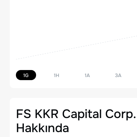
1G
1H
1A
3A
FS KKR Capital Cor
Hakkında