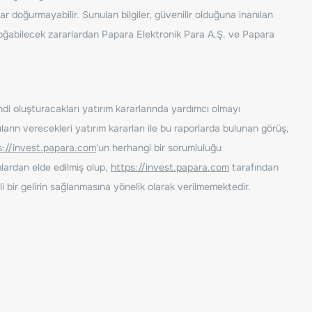
ar doğurmayabilir. Sunulan bilgiler, güvenilir olduğuna inanılan
n doğabilecek zararlardan Papara Elektronik Para A.Ş. ve Papara
ndi oluşturacakları yatırım kararlarında yardımcı olmayı
rın verecekleri yatırım kararları ile bu raporlarda bulunan görüş,
s://invest.papara.com
'un herhangi bir sorumluluğu
lardan elde edilmiş olup,
https://invest.papara.com
tarafından
i bir gelirin sağlanmasına yönelik olarak verilmemektedir.