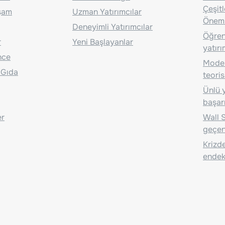
Çeşit
aşam
Uzman Yatırımcılar
Önem
Deneyimli Yatırımcılar
Öğrenc
r
Yeni Başlayanlar
yatırı
nce
Moder
 Gıda
teoris
Ünlü y
başarı
er
Wall S
geçen
Krizde
endeks