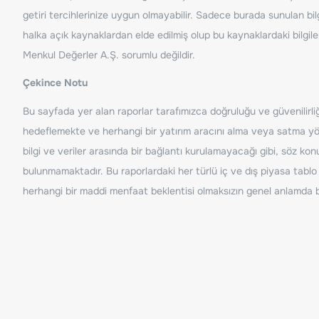
getiri tercihlerinize uygun olmayabilir. Sadece burada sunulan bilg
halka açık kaynaklardan elde edilmiş olup bu kaynaklardaki bilgil
Menkul Değerler A.Ş. sorumlu değildir.
Çekince Notu
Bu sayfada yer alan raporlar tarafımızca doğruluğu ve güvenilirliği
hedeflemekte ve herhangi bir yatırım aracını alma veya satma yönü
bilgi ve veriler arasında bir bağlantı kurulamayacağı gibi, söz ko
bulunmamaktadır. Bu raporlardaki her türlü iç ve dış piyasa tablo 
herhangi bir maddi menfaat beklentisi olmaksızın genel anlamda bil