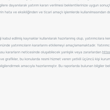
ilere dayanılarak yatırım kararı verilmesi beklentilerinize uygun sonuçl
erin hata ve eksikliğinden ve ticari amaçlı işlemlerde kullanılmasında
 kabul edilmiş kaynaklar kullanılarak hazırlanmış olup, yatırımcılara ke
nde yatırımcıların kararlarını etkilemeyi amaçlamamaktadır. Yatırımcıla
nusu kararların neticesinde oluşabilecek yanlışlık veya zararlardan
http
ve grafikler, bu konularda resmi hizmet veren yetkili üçüncü kişi kurum
gilendirmek amacıyla hazırlanmıştır. Bu raporlarda bulunan bilgiler bell