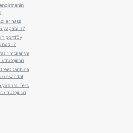
lendirmenin
i
iler nasıl
m yapabilir?
n portföy
i nedir?
atırımcılar ve
 stratejileri
treet tarihine
 5 skandal
 yatırım: Ters
 stratejileri