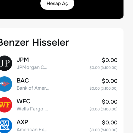
Hesap Aç
Benzer Hisseler
JPM
$0.00
JPMorgan Chase & Co.
$0.00
(%
100.00
)
BAC
$0.00
Bank of America Corporation
$0.00
(%
100.00
)
WFC
$0.00
Wells Fargo & Co.
$0.00
(%
100.00
)
AXP
$0.00
American Express Company
$0.00
(%
100.00
)