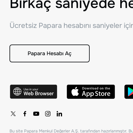
Birkaç saniyede h
Ücretsiz Papara hesabını saniyeler iç
Papara Hesabı Aç
Bu site Papara Menkul Değerler A.Ş. tarafından hazırlanmıştır. Bur