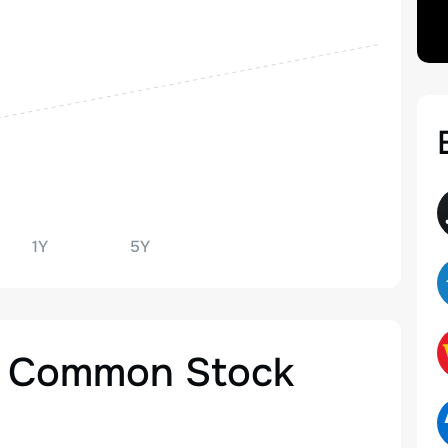
1Y
5Y
p. Common Stock