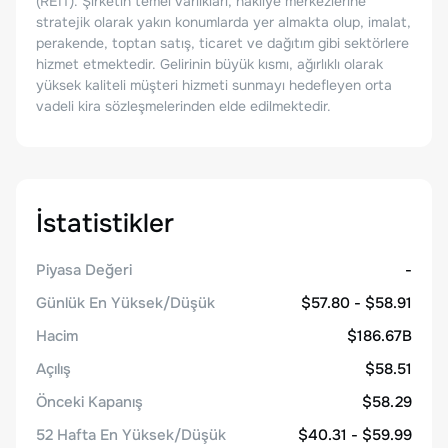
(REIT). Şirketin temel varlıkları, nakliye merkezlerine
stratejik olarak yakın konumlarda yer almakta olup, imalat,
perakende, toptan satış, ticaret ve dağıtım gibi sektörlere
hizmet etmektedir. Gelirinin büyük kısmı, ağırlıklı olarak
yüksek kaliteli müşteri hizmeti sunmayı hedefleyen orta
vadeli kira sözleşmelerinden elde edilmektedir.
İstatistikler
Piyasa Değeri
-
Günlük En Yüksek/Düşük
$57.80 - $58.91
Hacim
$186.67B
Açılış
$58.51
Önceki Kapanış
$58.29
52 Hafta En Yüksek/Düşük
$40.31 - $59.99