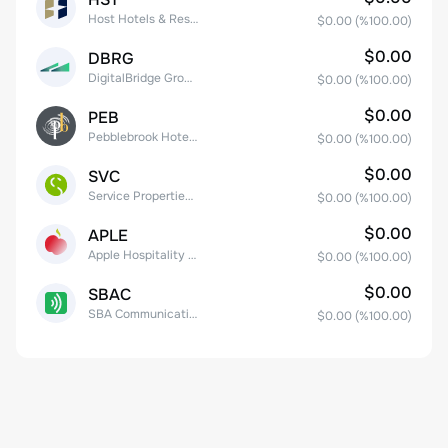
Host Hotels & Resorts, Inc.
$0.00
(%
100.00
)
$0.00
DBRG
DigitalBridge Group, Inc.
$0.00
(%
100.00
)
$0.00
PEB
Pebblebrook Hotel Trust
$0.00
(%
100.00
)
$0.00
SVC
Service Properties Trust Common Stock
$0.00
(%
100.00
)
$0.00
APLE
Apple Hospitality REIT, Inc.
$0.00
(%
100.00
)
$0.00
SBAC
SBA Communications Corp
$0.00
(%
100.00
)