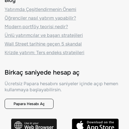
Blog
Yatırımda Çeşitlendirmenin Önemi
Öğrenciler nasıl yatırım yapabilir?
Modern portföy teorisi nedir?
Ünlü yatırımcılar ve başarı stratejileri
Wall Street tarihine geçen 5 skandal
Krizde yatırım: Ters endeks stratejileri
Birkaç saniyede hesap aç
Ücretsiz Papara hesabını saniyeler içinde açıp hemen
kullanmaya başlayabilirsin.
Papara Hesabı Aç