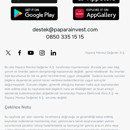
destek@paparainvest.com
0850 335 15 15
Papara Menkul Değerler A.Ş.
Bu site Papara Menkul Değerler A.Ş. tarafından hazırlanmıştır. Burada yer alan bilgi,
yorum ve öneriler yatırım danışmanlığı kapsamında değildir, genel niteliktedir. Bu öneriler
mali durumunuz ile risk ve getiri tercihlerinize uygun olmayabilir. Sadece burada sunulan
bilgilere dayanılarak yatırım kararı verilmesi beklentilerinize uygun sonuçlar
doğurmayabilir. Sunulan bilgiler, güvenilir olduğuna inanılan halka açık kaynaklardan
elde edilmiş olup bu kaynaklardaki bilgilerin hata ve eksikliğinden ve ticari amaçlı
işlemlerde kullanılmasından doğabilecek zararlardan Papara Elektronik Para A.Ş. ve
Papara Menkul Değerler A.Ş. sorumlu değildir.
Çekince Notu
Bu sayfada yer alan raporlar tarafımızca doğruluğu ve güvenilirliği kabul edilmiş
kaynaklar kullanılarak hazırlanmış olup, yatırımcılara kendi oluşturacakları yatırım
kararlarında yardımcı olmayı hedeflemekte ve herhangi bir yatırım aracını alma veya
satma yönünde yatırımcıların kararlarını etkilemeyi amaçlamamaktadır. Yatırımcıların