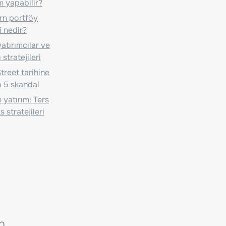
m yapabilir?
n portföy
i nedir?
atırımcılar ve
 stratejileri
treet tarihine
 5 skandal
 yatırım: Ters
 stratejileri
n.