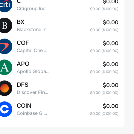
C
$0.00
Citigroup Inc.
$0.00
(%
100.00
)
BX
$0.00
Blackstone Inc.
$0.00
(%
100.00
)
COF
$0.00
Capital One Financial
$0.00
(%
100.00
)
APO
$0.00
Apollo Global Management, Inc.
$0.00
(%
100.00
)
DFS
$0.00
Discover Financial Services
$0.00
(%
100.00
)
COIN
$0.00
Coinbase Global, Inc. Class A Common Stock
$0.00
(%
100.00
)