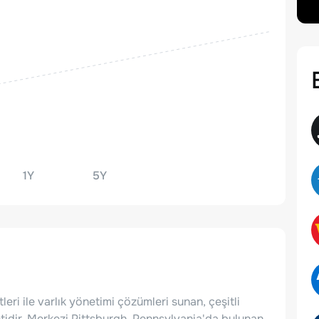
1Y
5Y
a
leri ile varlık yönetimi çözümleri sunan, çeşitli
ketidir. Merkezi Pittsburgh, Pennsylvania'da bulunan