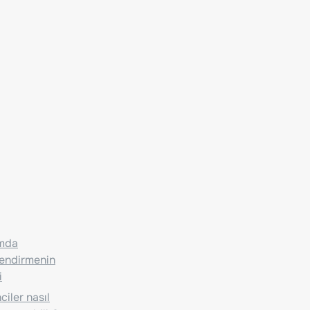
ımda
lendirmenin
i
iler nasıl