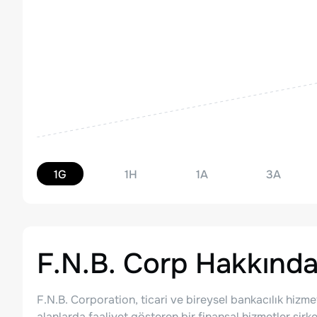
1G
1H
1A
3A
F.N.B. Corp
Hakkınd
F.N.B. Corporation, ticari ve bireysel bankacılık hizmet
alanlarda faaliyet gösteren bir finansal hizmetler şir