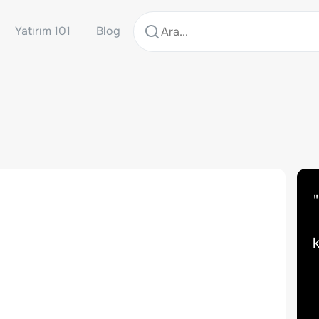
Yatırım 101
Blog
"
k