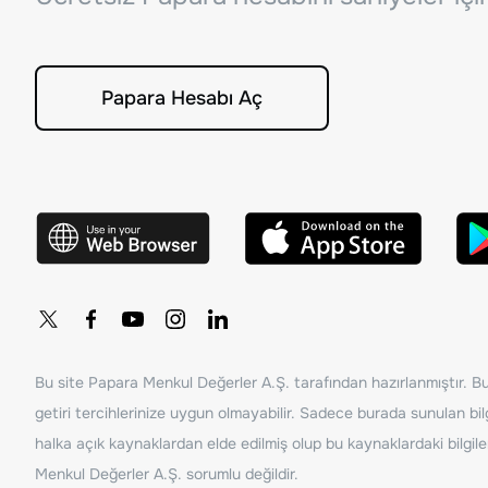
Papara Hesabı Aç
Bu site Papara Menkul Değerler A.Ş. tarafından hazırlanmıştır. Bur
getiri tercihlerinize uygun olmayabilir. Sadece burada sunulan bilg
halka açık kaynaklardan elde edilmiş olup bu kaynaklardaki bilgil
Menkul Değerler A.Ş. sorumlu değildir.