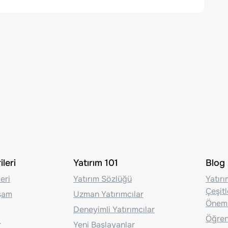
leri
Yatırım 101
Blog
eri
Yatırım Sözlüğü
Yatır
Çeşit
aşam
Uzman Yatırımcılar
Önem
Deneyimli Yatırımcılar
Öğrenc
r
Yeni Başlayanlar