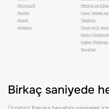
Microsoft
Medya ve Eğle
Nvidia
Hazır Yemek Ve
Apple
Telekom
Amazon
Oyun ve E-spor
Kadın Yöneticil
Haber Medyası
Seyahat
Birkaç saniyede h
Ücretsiz Papara hesabını saniyeler iç