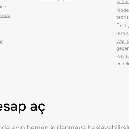
yatırı
nce
Moder
 Gıda
teoris
Ünlü y
başarı
er
Wall S
geçen
Krizde
endeks
esap aç
inde açıp hemen kullanmaya başlayabilirsi