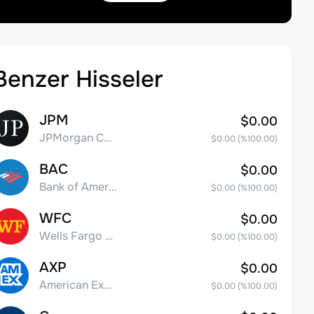
Benzer Hisseler
JPM
$0.00
JPMorgan Chase & Co.
$0.00
(%
100.00
)
BAC
$0.00
Bank of America Corporation
$0.00
(%
100.00
)
WFC
$0.00
Wells Fargo & Co.
$0.00
(%
100.00
)
AXP
$0.00
American Express Company
$0.00
(%
100.00
)