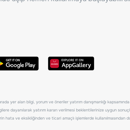
ada yer alan bilgi, yorum ve öneriler yatırım danışmanlığı kapsamında de
ilere dayanılarak yatırım kararı verilmesi beklentilerinize uygun sonuçl
erin hata ve eksikliğinden ve ticari amaçlı işlemlerde kullanılmasında