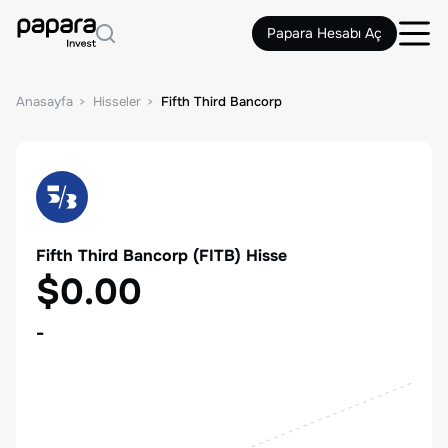
Papara Hesabı Aç
Anasayfa
Hisseler
Fifth Third Bancorp
Fifth Third Bancorp
(
FITB
) Hisse
$0.00
-