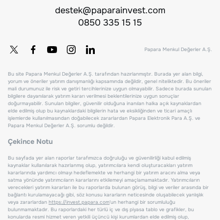
destek@paparainvest.com
0850 335 15 15
Papara Menkul Değerler A.Ş.
Bu site Papara Menkul Değerler A.Ş. tarafından hazırlanmıştır. Burada yer alan bilgi,
yorum ve öneriler yatırım danışmanlığı kapsamında değildir, genel niteliktedir. Bu öneriler
mali durumunuz ile risk ve getiri tercihlerinize uygun olmayabilir. Sadece burada sunulan
bilgilere dayanılarak yatırım kararı verilmesi beklentilerinize uygun sonuçlar
doğurmayabilir. Sunulan bilgiler, güvenilir olduğuna inanılan halka açık kaynaklardan
elde edilmiş olup bu kaynaklardaki bilgilerin hata ve eksikliğinden ve ticari amaçlı
işlemlerde kullanılmasından doğabilecek zararlardan Papara Elektronik Para A.Ş. ve
Papara Menkul Değerler A.Ş. sorumlu değildir.
Çekince Notu
Bu sayfada yer alan raporlar tarafımızca doğruluğu ve güvenilirliği kabul edilmiş
kaynaklar kullanılarak hazırlanmış olup, yatırımcılara kendi oluşturacakları yatırım
kararlarında yardımcı olmayı hedeflemekte ve herhangi bir yatırım aracını alma veya
satma yönünde yatırımcıların kararlarını etkilemeyi amaçlamamaktadır. Yatırımcıların
verecekleri yatırım kararları ile bu raporlarda bulunan görüş, bilgi ve veriler arasında bir
bağlantı kurulamayacağı gibi, söz konusu kararların neticesinde oluşabilecek yanlışlık
veya zararlardan
https://invest.papara.com
'un herhangi bir sorumluluğu
bulunmamaktadır. Bu raporlardaki her türlü iç ve dış piyasa tablo ve grafikler, bu
konularda resmi hizmet veren yetkili üçüncü kişi kurumlardan elde edilmiş olup,