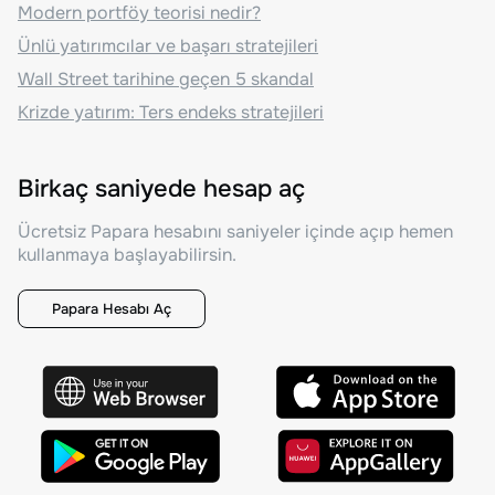
Modern portföy teorisi nedir?
Ünlü yatırımcılar ve başarı stratejileri
Wall Street tarihine geçen 5 skandal
Krizde yatırım: Ters endeks stratejileri
Birkaç saniyede hesap aç
Ücretsiz Papara hesabını saniyeler içinde açıp hemen
kullanmaya başlayabilirsin.
Papara Hesabı Aç