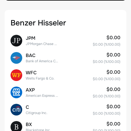
Benzer Hisseler
$0.00
JPM
JPMorgan Chase & Co.
$0.00
(%
100.00
)
$0.00
BAC
Bank of America Corporation
$0.00
(%
100.00
)
$0.00
WFC
Wells Fargo & Co.
$0.00
(%
100.00
)
$0.00
AXP
American Express Company
$0.00
(%
100.00
)
$0.00
C
Citigroup Inc.
$0.00
(%
100.00
)
$0.00
BX
Blackstone Inc.
$0.00
(%
100.00
)