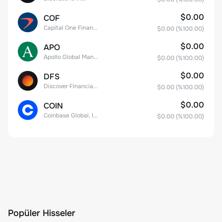
$0.00
COF
Capital One Financial
$0.00
(%
100.00
)
$0.00
APO
Apollo Global Management, Inc.
$0.00
(%
100.00
)
$0.00
DFS
Discover Financial Services
$0.00
(%
100.00
)
$0.00
COIN
Coinbase Global, Inc. Class A Common Stock
$0.00
(%
100.00
)
Popüler Hisseler