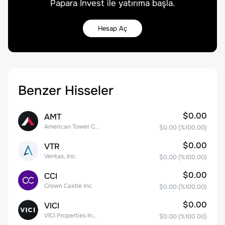
Papara Invest ile yatırıma başla.
Hesap Aç
Benzer Hisseler
$0.00
AMT
American Tower Corporation
$0.00
(%
100.00
)
$0.00
VTR
Ventas, Inc.
$0.00
(%
100.00
)
$0.00
CCI
Crown Castle Inc.
$0.00
(%
100.00
)
$0.00
VICI
VICI Properties Inc. Common Stock
$0.00
(%
100.00
)