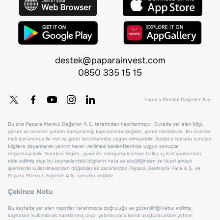
destek@paparainvest.com
0850 335 15 15
Papara Menkul Değerler A.Ş.
Bu site Papara Menkul Değerler A.Ş. tarafından hazırlanmıştır. Burada yer alan bilgi,
yorum ve öneriler yatırım danışmanlığı kapsamında değildir, genel niteliktedir. Bu öneriler
mali durumunuz ile risk ve getiri tercihlerinize uygun olmayabilir. Sadece burada sunulan
bilgilere dayanılarak yatırım kararı verilmesi beklentilerinize uygun sonuçlar
doğurmayabilir. Sunulan bilgiler, güvenilir olduğuna inanılan halka açık kaynaklardan
elde edilmiş olup bu kaynaklardaki bilgilerin hata ve eksikliğinden ve ticari amaçlı
işlemlerde kullanılmasından doğabilecek zararlardan Papara Elektronik Para A.Ş. ve
Papara Menkul Değerler A.Ş. sorumlu değildir.
Çekince Notu
Bu sayfada yer alan raporlar tarafımızca doğruluğu ve güvenilirliği kabul edilmiş
kaynaklar kullanılarak hazırlanmış olup, yatırımcılara kendi oluşturacakları yatırım