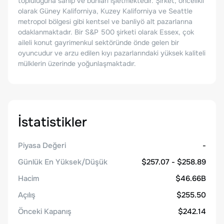
topluluğuna sahip ve bunları işletmektedir. Şirket, öncelikli
olarak Güney Kaliforniya, Kuzey Kaliforniya ve Seattle
metropol bölgesi gibi kentsel ve banliyö alt pazarlarına
odaklanmaktadır. Bir S&P 500 şirketi olarak Essex, çok
aileli konut gayrimenkul sektöründe önde gelen bir
oyuncudur ve arzu edilen kıyı pazarlarındaki yüksek kaliteli
mülklerin üzerinde yoğunlaşmaktadır.
İstatistikler
Piyasa Değeri
-
Günlük En Yüksek/Düşük
$257.07 - $258.89
Hacim
$46.66B
Açılış
$255.50
Önceki Kapanış
$242.14