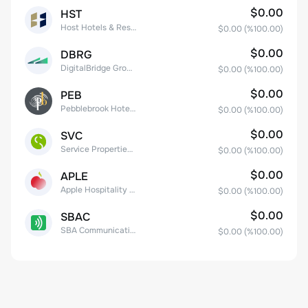
$0.00
HST
Host Hotels & Resorts, Inc.
$0.00
(%
100.00
)
$0.00
DBRG
DigitalBridge Group, Inc.
$0.00
(%
100.00
)
$0.00
PEB
Pebblebrook Hotel Trust
$0.00
(%
100.00
)
$0.00
SVC
Service Properties Trust Common Stock
$0.00
(%
100.00
)
$0.00
APLE
Apple Hospitality REIT, Inc.
$0.00
(%
100.00
)
$0.00
SBAC
SBA Communications Corp
$0.00
(%
100.00
)