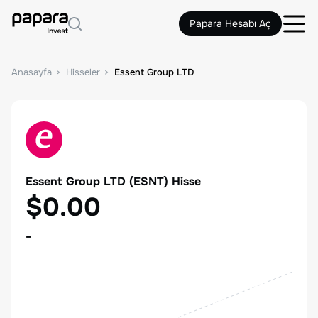
Papara Hesabı Aç
Anasayfa
Hisseler
Essent Group LTD
Essent Group LTD
(
ESNT
) Hisse
$0.00
-