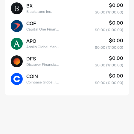
$0.00
BX
Blackstone Inc.
$0.00
(%
100.00
)
$0.00
COF
Capital One Financial
$0.00
(%
100.00
)
$0.00
APO
Apollo Global Management, Inc.
$0.00
(%
100.00
)
$0.00
DFS
Discover Financial Services
$0.00
(%
100.00
)
$0.00
COIN
Coinbase Global, Inc. Class A Common Stock
$0.00
(%
100.00
)