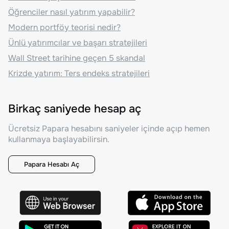
Öğrenciler nasıl yatırım yapabilir?
Modern portföy teorisi nedir?
Ünlü yatırımcılar ve başarı stratejileri
Wall Street tarihine geçen 5 skandal
Krizde yatırım: Ters endeks stratejileri
Birkaç saniyede hesap aç
Ücretsiz Papara hesabını saniyeler içinde açıp hemen
kullanmaya başlayabilirsin.
Papara Hesabı Aç