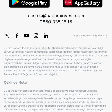
destek@paparainvest.com
0850 335 15 15
Papara Menkul Değerler A.Ş.
Bu site Papara Menkul Değerler A.Ş. tarafından hazırlanmıştır. Burada yer alan bilgi,
yorum ve öneriler yatırım danışmanlığı kapsamında değildir, genel niteliktedir. Bu öneriler
mali durumunuz ile risk ve getiri tercihlerinize uygun olmayabilir. Sadece burada sunulan
bilgilere dayanılarak yatırım kararı verilmesi beklentilerinize uygun sonuçlar
doğurmayabilir. Sunulan bilgiler, güvenilir olduğuna inanılan halka açık kaynaklardan
elde edilmiş olup bu kaynaklardaki bilgilerin hata ve eksikliğinden ve ticari amaçlı
işlemlerde kullanılmasından doğabilecek zararlardan Papara Elektronik Para A.Ş. ve
Papara Menkul Değerler A.Ş. sorumlu değildir.
Çekince Notu
Bu sayfada yer alan raporlar tarafımızca doğruluğu ve güvenilirliği kabul edilmiş
kaynaklar kullanılarak hazırlanmış olup, yatırımcılara kendi oluşturacakları yatırım
kararlarında yardımcı olmayı hedeflemekte ve herhangi bir yatırım aracını alma veya
satma yönünde yatırımcıların kararlarını etkilemeyi amaçlamamaktadır. Yatırımcıların
verecekleri yatırım kararları ile bu raporlarda bulunan görüş, bilgi ve veriler arasında bir
bağlantı kurulamayacağı gibi, söz konusu kararların neticesinde oluşabilecek yanlışlık