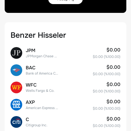
Benzer Hisseler
$0.00
JPM
JPMorgan Chase & Co.
$0.00
(%
100.00
)
$0.00
BAC
Bank of America Corporation
$0.00
(%
100.00
)
$0.00
WFC
Wells Fargo & Co.
$0.00
(%
100.00
)
$0.00
AXP
American Express Company
$0.00
(%
100.00
)
$0.00
C
Citigroup Inc.
$0.00
(%
100.00
)