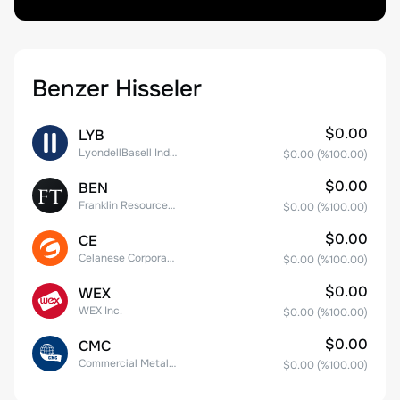
Benzer Hisseler
$0.00
LYB
LyondellBasell Industries N.V. Class A
$0.00
(%
100.00
)
$0.00
BEN
Franklin Resources, Inc.
$0.00
(%
100.00
)
$0.00
CE
Celanese Corporation Common Stock
$0.00
(%
100.00
)
$0.00
WEX
WEX Inc.
$0.00
(%
100.00
)
$0.00
CMC
Commercial Metals Company
$0.00
(%
100.00
)