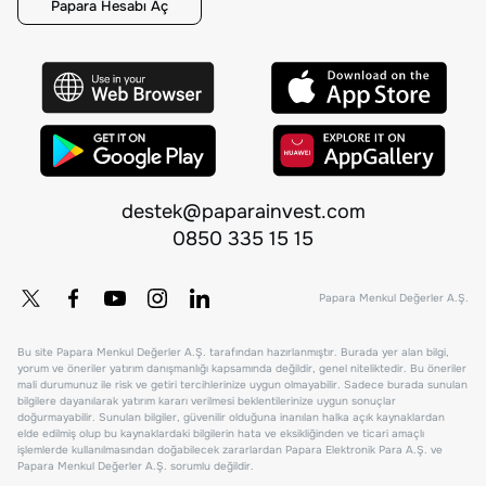
Papara Hesabı Aç
destek@paparainvest.com
0850 335 15 15
Papara Menkul Değerler A.Ş.
Bu site Papara Menkul Değerler A.Ş. tarafından hazırlanmıştır. Burada yer alan bilgi,
yorum ve öneriler yatırım danışmanlığı kapsamında değildir, genel niteliktedir. Bu öneriler
mali durumunuz ile risk ve getiri tercihlerinize uygun olmayabilir. Sadece burada sunulan
bilgilere dayanılarak yatırım kararı verilmesi beklentilerinize uygun sonuçlar
doğurmayabilir. Sunulan bilgiler, güvenilir olduğuna inanılan halka açık kaynaklardan
elde edilmiş olup bu kaynaklardaki bilgilerin hata ve eksikliğinden ve ticari amaçlı
işlemlerde kullanılmasından doğabilecek zararlardan Papara Elektronik Para A.Ş. ve
Papara Menkul Değerler A.Ş. sorumlu değildir.