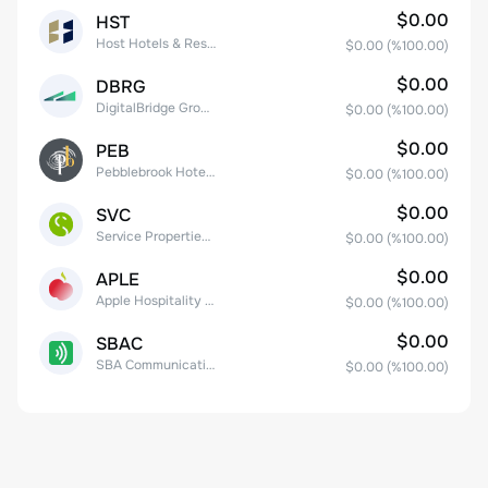
$0.00
HST
Host Hotels & Resorts, Inc.
$0.00
(%
100.00
)
$0.00
DBRG
DigitalBridge Group, Inc.
$0.00
(%
100.00
)
$0.00
PEB
Pebblebrook Hotel Trust
$0.00
(%
100.00
)
$0.00
SVC
Service Properties Trust Common Stock
$0.00
(%
100.00
)
$0.00
APLE
Apple Hospitality REIT, Inc.
$0.00
(%
100.00
)
$0.00
SBAC
SBA Communications Corp
$0.00
(%
100.00
)