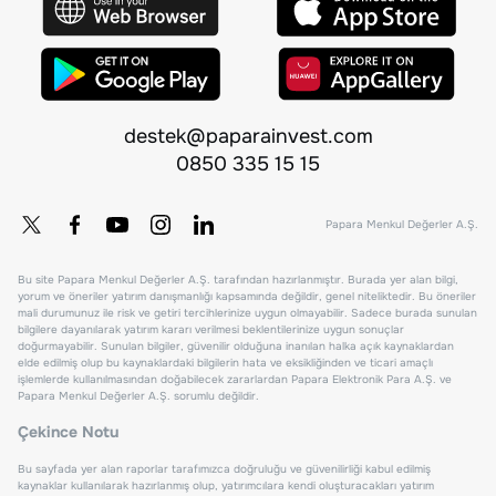
destek@paparainvest.com
0850 335 15 15
Papara Menkul Değerler A.Ş.
Bu site Papara Menkul Değerler A.Ş. tarafından hazırlanmıştır. Burada yer alan bilgi,
yorum ve öneriler yatırım danışmanlığı kapsamında değildir, genel niteliktedir. Bu öneriler
mali durumunuz ile risk ve getiri tercihlerinize uygun olmayabilir. Sadece burada sunulan
bilgilere dayanılarak yatırım kararı verilmesi beklentilerinize uygun sonuçlar
doğurmayabilir. Sunulan bilgiler, güvenilir olduğuna inanılan halka açık kaynaklardan
elde edilmiş olup bu kaynaklardaki bilgilerin hata ve eksikliğinden ve ticari amaçlı
işlemlerde kullanılmasından doğabilecek zararlardan Papara Elektronik Para A.Ş. ve
Papara Menkul Değerler A.Ş. sorumlu değildir.
Çekince Notu
Bu sayfada yer alan raporlar tarafımızca doğruluğu ve güvenilirliği kabul edilmiş
kaynaklar kullanılarak hazırlanmış olup, yatırımcılara kendi oluşturacakları yatırım