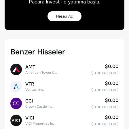
Papara Invest ile yatırıma başla.
Hesap Aç
Benzer Hisseler
$0.00
AMT
American Tower Corporation
$0.00
(%
100.00
)
$0.00
VTR
Ventas, Inc.
$0.00
(%
100.00
)
$0.00
CCI
Crown Castle Inc.
$0.00
(%
100.00
)
$0.00
VICI
VICI Properties Inc. Common Stock
$0.00
(%
100.00
)