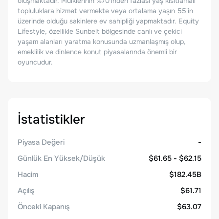
oluşmaktadır. Mülklerinin %70'inden fazlası yaş kısıtlamalı
topluluklara hizmet vermekte veya ortalama yaşın 55'in
üzerinde olduğu sakinlere ev sahipliği yapmaktadır. Equity
Lifestyle, özellikle Sunbelt bölgesinde canlı ve çekici
yaşam alanları yaratma konusunda uzmanlaşmış olup,
emeklilik ve dinlence konut piyasalarında önemli bir
oyuncudur.
İstatistikler
Piyasa Değeri
-
Günlük En Yüksek/Düşük
$61.65 - $62.15
Hacim
$182.45B
Açılış
$61.71
Önceki Kapanış
$63.07