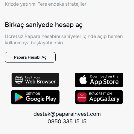
Krizde yatırım: Ters endeks stratejileri
Birkaç saniyede hesap aç
Ücretsiz Papara hesabını saniyeler içinde açıp hemen
kullanmaya başlayabilirsin.
Papara Hesabı Aç
destek@paparainvest.com
0850 335 15 15