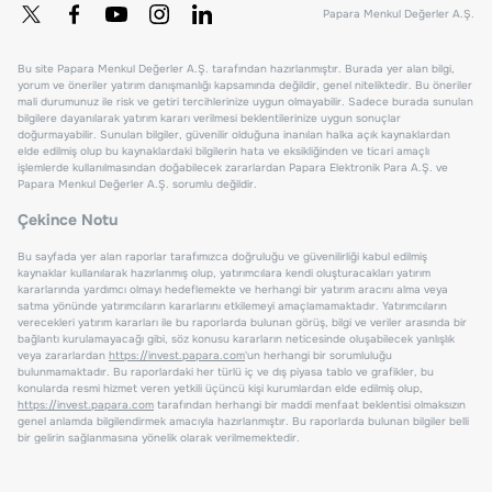
Papara Menkul Değerler A.Ş.
Bu site Papara Menkul Değerler A.Ş. tarafından hazırlanmıştır. Burada yer alan bilgi,
yorum ve öneriler yatırım danışmanlığı kapsamında değildir, genel niteliktedir. Bu öneriler
mali durumunuz ile risk ve getiri tercihlerinize uygun olmayabilir. Sadece burada sunulan
bilgilere dayanılarak yatırım kararı verilmesi beklentilerinize uygun sonuçlar
doğurmayabilir. Sunulan bilgiler, güvenilir olduğuna inanılan halka açık kaynaklardan
elde edilmiş olup bu kaynaklardaki bilgilerin hata ve eksikliğinden ve ticari amaçlı
işlemlerde kullanılmasından doğabilecek zararlardan Papara Elektronik Para A.Ş. ve
Papara Menkul Değerler A.Ş. sorumlu değildir.
Çekince Notu
Bu sayfada yer alan raporlar tarafımızca doğruluğu ve güvenilirliği kabul edilmiş
kaynaklar kullanılarak hazırlanmış olup, yatırımcılara kendi oluşturacakları yatırım
kararlarında yardımcı olmayı hedeflemekte ve herhangi bir yatırım aracını alma veya
satma yönünde yatırımcıların kararlarını etkilemeyi amaçlamamaktadır. Yatırımcıların
verecekleri yatırım kararları ile bu raporlarda bulunan görüş, bilgi ve veriler arasında bir
bağlantı kurulamayacağı gibi, söz konusu kararların neticesinde oluşabilecek yanlışlık
veya zararlardan
https://invest.papara.com
'un herhangi bir sorumluluğu
bulunmamaktadır. Bu raporlardaki her türlü iç ve dış piyasa tablo ve grafikler, bu
konularda resmi hizmet veren yetkili üçüncü kişi kurumlardan elde edilmiş olup,
https://invest.papara.com
tarafından herhangi bir maddi menfaat beklentisi olmaksızın
genel anlamda bilgilendirmek amacıyla hazırlanmıştır. Bu raporlarda bulunan bilgiler belli
bir gelirin sağlanmasına yönelik olarak verilmemektedir.