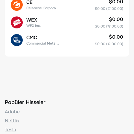
$0.00
CE
Celanese Corporation Common Stock
$0.00
(%
100.00
)
$0.00
WEX
WEX Inc.
$0.00
(%
100.00
)
$0.00
CMC
Commercial Metals Company
$0.00
(%
100.00
)
Popüler Hisseler
Adobe
Netflix
Tesla