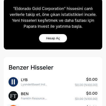
"
Eldorado Gold Corporation
" hissesini canlı
verilerle takip et, öne çıkan istatistikleri incele.
Yeni hisseleri keşfetmek ve daha fazlası için
Papara Invest ile yatırıma başla.
Hesap Aç
Benzer Hisseler
$0.00
LYB
LyondellBasell Industries N.V. Class A
$0.00
(%
100.00
)
$0.00
BEN
Franklin Resources, Inc.
$0.00
(%
100.00
)