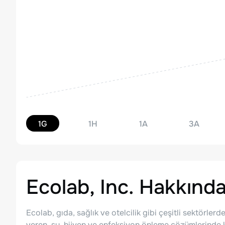
1G
1H
1A
3A
Ecolab, Inc.
Hakkınd
Ecolab, gıda, sağlık ve otelcilik gibi çeşitli sektörl
veren, su, hijyen ve enfeksiyon önleme çözümlerinde kü