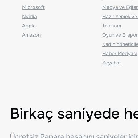
Microsoft
Medya ve Eğle
Nvidia
Hazır Yemek Ve
Apple
Telekom
Amazon
Oyun ve E-spor
Kadın Yöneticil
Haber Medyası
Seyahat
Birkaç saniyede h
Ücretsiz Papara hesabını saniyeler iç