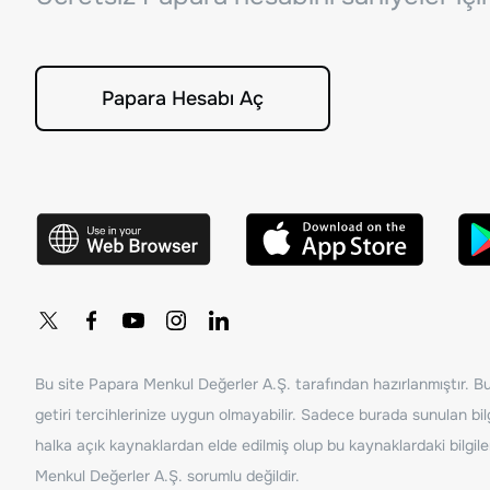
Papara Hesabı Aç
Bu site Papara Menkul Değerler A.Ş. tarafından hazırlanmıştır. Bur
getiri tercihlerinize uygun olmayabilir. Sadece burada sunulan bilg
halka açık kaynaklardan elde edilmiş olup bu kaynaklardaki bilgil
Menkul Değerler A.Ş. sorumlu değildir.