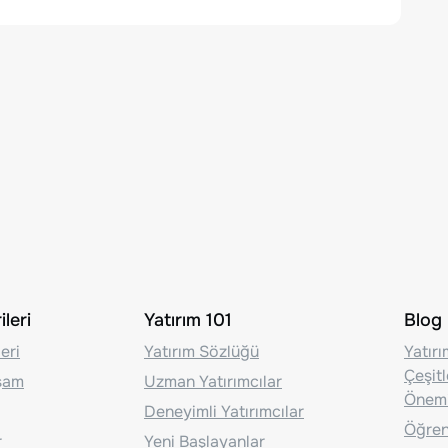
leri
Yatırım 101
Blog
eri
Yatırım Sözlüğü
Yatır
Çeşit
aşam
Uzman Yatırımcılar
Önem
Deneyimli Yatırımcılar
Öğrenc
r
Yeni Başlayanlar