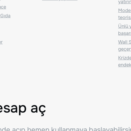
yatırı
nce
Moder
 Gıda
teoris
Ünlü y
başarı
er
Wall S
geçen
Krizde
endeks
esap aç
inde açıp hemen kullanmaya başlayabilirsi