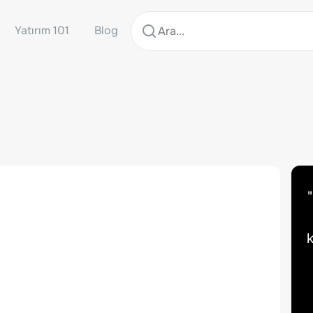
Yatırım 101
Blog
"
k