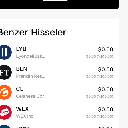
Benzer Hisseler
LYB
$0.00
LyondellBasell Industries N.V. Class A
$0.00
(%
100.00
)
BEN
$0.00
Franklin Resources, Inc.
$0.00
(%
100.00
)
CE
$0.00
Celanese Corporation Common Stock
$0.00
(%
100.00
)
WEX
$0.00
WEX Inc.
$0.00
(%
100.00
)