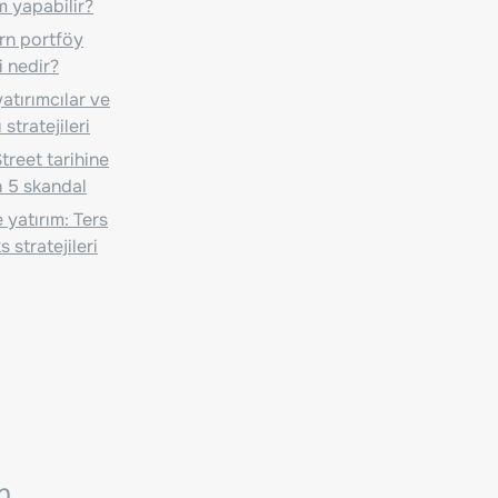
m yapabilir?
n portföy
i nedir?
atırımcılar ve
 stratejileri
treet tarihine
 5 skandal
 yatırım: Ters
 stratejileri
n.