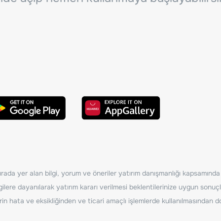
ada yer alan bilgi, yorum ve öneriler yatırım danışmanlığı kapsamında de
ilere dayanılarak yatırım kararı verilmesi beklentilerinize uygun sonuçl
erin hata ve eksikliğinden ve ticari amaçlı işlemlerde kullanılmasında