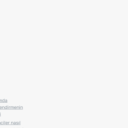
ımda
lendirmenin
i
iler nasıl