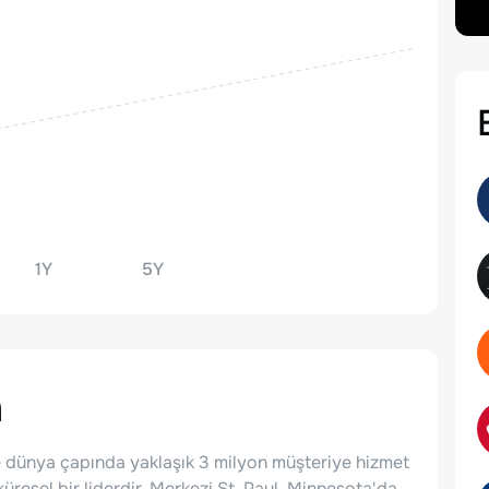
1Y
5Y
a
erde dünya çapında yaklaşık 3 milyon müşteriye hizmet
resel bir liderdir. Merkezi St. Paul, Minnesota'da