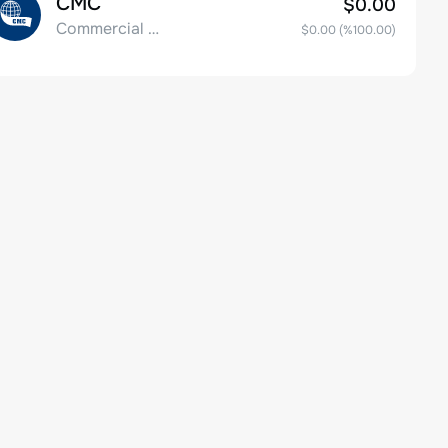
CMC
$0.00
Commercial Metals Company
$0.00
(%
100.00
)