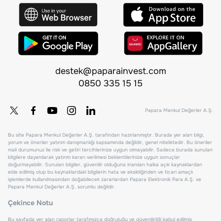
destek@paparainvest.com
0850 335 15 15
Papara Menkul Değerler A.Ş.
Bu site Papara Menkul Değerler A.Ş. tarafından hazırlanmıştır. Burada yer alan bilgi,
yorum ve öneriler yatırım danışmanlığı kapsamında değildir, genel niteliktedir. Bu öneriler
mali durumunuz ile risk ve getiri tercihlerinize uygun olmayabilir. Sadece burada sunulan
bilgilere dayanılarak yatırım kararı verilmesi beklentilerinize uygun sonuçlar
doğurmayabilir. Sunulan bilgiler, güvenilir olduğuna inanılan halka açık kaynaklardan
elde edilmiş olup bu kaynaklardaki bilgilerin hata ve eksikliğinden ve ticari amaçlı
işlemlerde kullanılmasından doğabilecek zararlardan Papara Elektronik Para A.Ş. ve
Papara Menkul Değerler A.Ş. sorumlu değildir.
Çekince Notu
Bu sayfada yer alan raporlar tarafımızca doğruluğu ve güvenilirliği kabul edilmiş