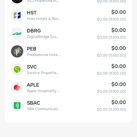
VICI Properties Inc. Common Stock
$0.00
(%
100.00
)
$0.00
HST
Host Hotels & Resorts, Inc.
$0.00
(%
100.00
)
$0.00
DBRG
DigitalBridge Group, Inc.
$0.00
(%
100.00
)
$0.00
PEB
Pebblebrook Hotel Trust
$0.00
(%
100.00
)
$0.00
SVC
Service Properties Trust Common Stock
$0.00
(%
100.00
)
$0.00
APLE
Apple Hospitality REIT, Inc.
$0.00
(%
100.00
)
$0.00
SBAC
SBA Communications Corp
$0.00
(%
100.00
)