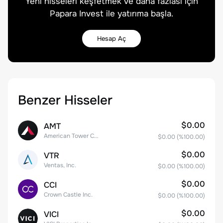
Yeni hisseleri keşfetmek ve daha fazlası için
Papara Invest ile yatırıma başla.
Hesap Aç
Benzer Hisseler
$0.00
AMT
American Tower Corporation
$0.00
(%
100.00
)
$0.00
VTR
Ventas, Inc.
$0.00
(%
100.00
)
$0.00
CCI
Crown Castle Inc.
$0.00
(%
100.00
)
$0.00
VICI