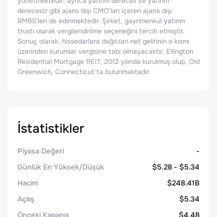
yönetmektedir; ayrıca yatırım dereceli ve yatırım
derecesiz gibi ajans dışı CMO'ları içeren ajans dışı
RMBS'leri de edinmektedir. Şirket, gayrimenkul yatırım
trustı olarak vergilendirilme seçeneğini tercih etmiştir.
Sonuç olarak, hissedarlara dağıtılan net gelirinin o kısmı
üzerinden kurumlar vergisine tabi olmayacaktır. Ellington
Residential Mortgage REIT, 2012 yılında kurulmuş olup, Old
Greenwich, Connecticut'ta bulunmaktadır.
İstatistikler
Piyasa Değeri
-
Günlük En Yüksek/Düşük
$5.28 - $5.34
Hacim
$248.41B
Açılış
$5.34
Önceki Kapanış
$4.48