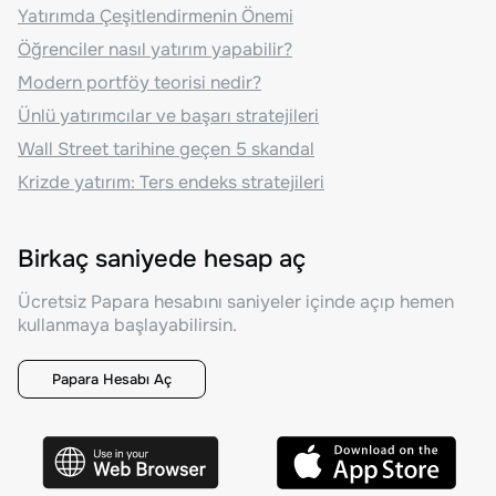
Yatırımda Çeşitlendirmenin Önemi
Öğrenciler nasıl yatırım yapabilir?
Modern portföy teorisi nedir?
Ünlü yatırımcılar ve başarı stratejileri
Wall Street tarihine geçen 5 skandal
Krizde yatırım: Ters endeks stratejileri
Birkaç saniyede hesap aç
Ücretsiz Papara hesabını saniyeler içinde açıp hemen
kullanmaya başlayabilirsin.
Papara Hesabı Aç