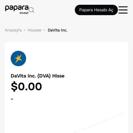
Papara Hesabı Aç
Anasayfa
Hisseler
DaVita Inc.
DaVita Inc.
(
DVA
) Hisse
$0.00
-