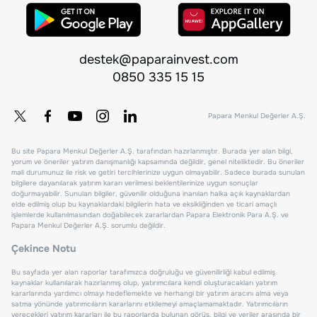
destek@paparainvest.com
0850 335 15 15
Papara Menkul Değerler A.Ş.
Bu site Papara Menkul Değerler A.Ş. tarafından hazırlanmıştır. Burada yer alan bilgi,
yorum ve öneriler yatırım danışmanlığı kapsamında değildir, genel niteliktedir. Bu öneriler
mali durumunuz ile risk ve getiri tercihlerinize uygun olmayabilir. Sadece burada sunulan
bilgilere dayanılarak yatırım kararı verilmesi beklentilerinize uygun sonuçlar
doğurmayabilir. Sunulan bilgiler, güvenilir olduğuna inanılan halka açık kaynaklardan
elde edilmiş olup bu kaynaklardaki bilgilerin hata ve eksikliğinden ve ticari amaçlı
işlemlerde kullanılmasından doğabilecek zararlardan Papara Elektronik Para A.Ş. ve
Papara Menkul Değerler A.Ş. sorumlu değildir.
Çekince Notu
Bu sayfada yer alan raporlar tarafımızca doğruluğu ve güvenilirliği kabul edilmiş
kaynaklar kullanılarak hazırlanmış olup, yatırımcılara kendi oluşturacakları yatırım
kararlarında yardımcı olmayı hedeflemekte ve herhangi bir yatırım aracını alma veya
satma yönünde yatırımcıların kararlarını etkilemeyi amaçlamamaktadır. Yatırımcıların
verecekleri yatırım kararları ile bu raporlarda bulunan görüş, bilgi ve veriler arasında bir