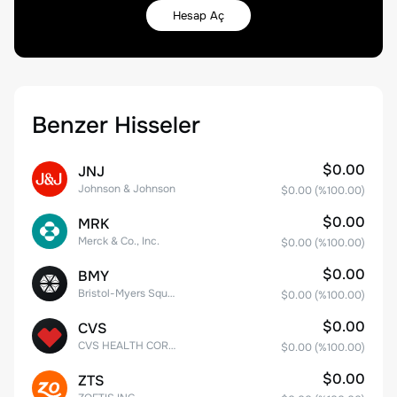
Hesap Aç
Benzer Hisseler
$0.00
JNJ
Johnson & Johnson
$0.00
(%
100.00
)
$0.00
MRK
Merck & Co., Inc.
$0.00
(%
100.00
)
$0.00
BMY
Bristol-Myers Squibb Co.
$0.00
(%
100.00
)
$0.00
CVS
CVS HEALTH CORPORATION
$0.00
(%
100.00
)
$0.00
ZTS