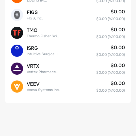
ZOETIS INC.
$0.00
(%
100.00
)
$0.00
FIGS
FIGS, Inc.
$0.00
(%
100.00
)
$0.00
TMO
Thermo Fisher Scientific, Inc.
$0.00
(%
100.00
)
$0.00
ISRG
Intuitive Surgical Inc.
$0.00
(%
100.00
)
$0.00
VRTX
Vertex Pharmaceuticals Inc
$0.00
(%
100.00
)
$0.00
VEEV
Veeva Systems Inc.
$0.00
(%
100.00
)