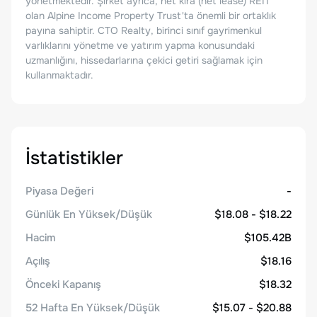
yönetmektedir. Şirket ayrıca, net kira (net lease) REIT
olan Alpine Income Property Trust'ta önemli bir ortaklık
payına sahiptir. CTO Realty, birinci sınıf gayrimenkul
varlıklarını yönetme ve yatırım yapma konusundaki
uzmanlığını, hissedarlarına çekici getiri sağlamak için
kullanmaktadır.
İstatistikler
Piyasa Değeri
-
Günlük En Yüksek/Düşük
$18.08 - $18.22
Hacim
$105.42B
Açılış
$18.16
Önceki Kapanış
$18.32
52 Hafta En Yüksek/Düşük
$15.07 - $20.88