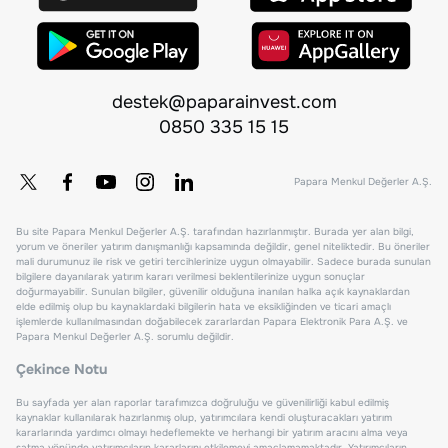
destek@paparainvest.com
0850 335 15 15
Papara Menkul Değerler A.Ş.
Bu site Papara Menkul Değerler A.Ş. tarafından hazırlanmıştır. Burada yer alan bilgi,
yorum ve öneriler yatırım danışmanlığı kapsamında değildir, genel niteliktedir. Bu öneriler
mali durumunuz ile risk ve getiri tercihlerinize uygun olmayabilir. Sadece burada sunulan
bilgilere dayanılarak yatırım kararı verilmesi beklentilerinize uygun sonuçlar
doğurmayabilir. Sunulan bilgiler, güvenilir olduğuna inanılan halka açık kaynaklardan
elde edilmiş olup bu kaynaklardaki bilgilerin hata ve eksikliğinden ve ticari amaçlı
işlemlerde kullanılmasından doğabilecek zararlardan Papara Elektronik Para A.Ş. ve
Papara Menkul Değerler A.Ş. sorumlu değildir.
Çekince Notu
Bu sayfada yer alan raporlar tarafımızca doğruluğu ve güvenilirliği kabul edilmiş
kaynaklar kullanılarak hazırlanmış olup, yatırımcılara kendi oluşturacakları yatırım
kararlarında yardımcı olmayı hedeflemekte ve herhangi bir yatırım aracını alma veya
satma yönünde yatırımcıların kararlarını etkilemeyi amaçlamamaktadır. Yatırımcıların