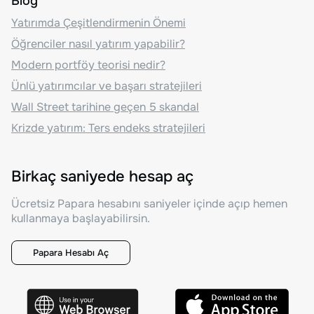
Blog
Yatırımda Çeşitlendirmenin Önemi
Öğrenciler nasıl yatırım yapabilir?
Modern portföy teorisi nedir?
Ünlü yatırımcılar ve başarı stratejileri
Wall Street tarihine geçen 5 skandal
Krizde yatırım: Ters endeks stratejileri
Birkaç saniyede hesap aç
Ücretsiz Papara hesabını saniyeler içinde açıp hemen
kullanmaya başlayabilirsin.
Papara Hesabı Aç