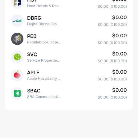
Host Hotels & Resorts, Inc.
$0.00
(%
100.00
)
$0.00
DBRG
DigitalBridge Group, Inc.
$0.00
(%
100.00
)
$0.00
PEB
Pebblebrook Hotel Trust
$0.00
(%
100.00
)
$0.00
SVC
Service Properties Trust Common Stock
$0.00
(%
100.00
)
$0.00
APLE
Apple Hospitality REIT, Inc.
$0.00
(%
100.00
)
$0.00
SBAC
SBA Communications Corp
$0.00
(%
100.00
)