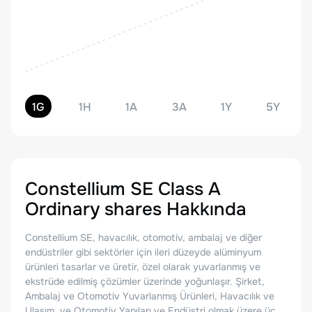
1G
1H
1A
3A
1Y
5Y
Constellium SE Class A
Ordinary shares
Hakkında
Constellium SE, havacılık, otomotiv, ambalaj ve diğer
endüstriler gibi sektörler için ileri düzeyde alüminyum
ürünleri tasarlar ve üretir, özel olarak yuvarlanmış ve
ekstrüde edilmiş çözümler üzerinde yoğunlaşır. Şirket,
Ambalaj ve Otomotiv Yuvarlanmış Ürünleri, Havacılık ve
Ulaşım, ve Otomotiv Yapıları ve Endüstri olmak üzere üç