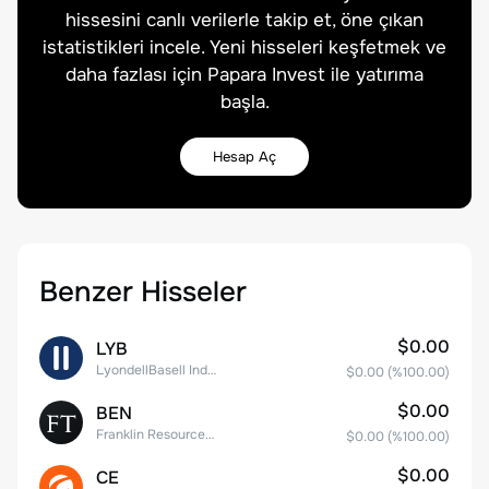
hissesini canlı verilerle takip et, öne çıkan
istatistikleri incele. Yeni hisseleri keşfetmek ve
daha fazlası için Papara Invest ile yatırıma
başla.
Hesap Aç
Benzer Hisseler
$0.00
LYB
LyondellBasell Industries N.V. Class A
$0.00
(%
100.00
)
$0.00
BEN
Franklin Resources, Inc.
$0.00
(%
100.00
)
$0.00
CE