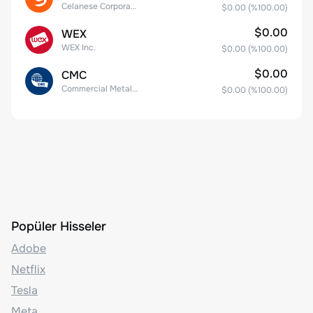
Celanese Corporation Common Stock
$0.00
(%
100.00
)
$0.00
WEX
WEX Inc.
$0.00
(%
100.00
)
$0.00
CMC
Commercial Metals Company
$0.00
(%
100.00
)
Popüler Hisseler
Adobe
Netflix
Tesla
Meta