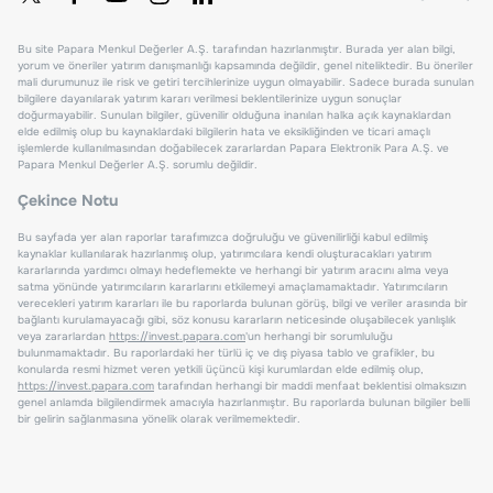
Bu site Papara Menkul Değerler A.Ş. tarafından hazırlanmıştır. Burada yer alan bilgi,
yorum ve öneriler yatırım danışmanlığı kapsamında değildir, genel niteliktedir. Bu öneriler
mali durumunuz ile risk ve getiri tercihlerinize uygun olmayabilir. Sadece burada sunulan
bilgilere dayanılarak yatırım kararı verilmesi beklentilerinize uygun sonuçlar
doğurmayabilir. Sunulan bilgiler, güvenilir olduğuna inanılan halka açık kaynaklardan
elde edilmiş olup bu kaynaklardaki bilgilerin hata ve eksikliğinden ve ticari amaçlı
işlemlerde kullanılmasından doğabilecek zararlardan Papara Elektronik Para A.Ş. ve
Papara Menkul Değerler A.Ş. sorumlu değildir.
Çekince Notu
Bu sayfada yer alan raporlar tarafımızca doğruluğu ve güvenilirliği kabul edilmiş
kaynaklar kullanılarak hazırlanmış olup, yatırımcılara kendi oluşturacakları yatırım
kararlarında yardımcı olmayı hedeflemekte ve herhangi bir yatırım aracını alma veya
satma yönünde yatırımcıların kararlarını etkilemeyi amaçlamamaktadır. Yatırımcıların
verecekleri yatırım kararları ile bu raporlarda bulunan görüş, bilgi ve veriler arasında bir
bağlantı kurulamayacağı gibi, söz konusu kararların neticesinde oluşabilecek yanlışlık
veya zararlardan
https://invest.papara.com
'un herhangi bir sorumluluğu
bulunmamaktadır. Bu raporlardaki her türlü iç ve dış piyasa tablo ve grafikler, bu
konularda resmi hizmet veren yetkili üçüncü kişi kurumlardan elde edilmiş olup,
https://invest.papara.com
tarafından herhangi bir maddi menfaat beklentisi olmaksızın
genel anlamda bilgilendirmek amacıyla hazırlanmıştır. Bu raporlarda bulunan bilgiler belli
bir gelirin sağlanmasına yönelik olarak verilmemektedir.