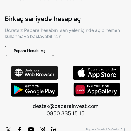
Birkaç saniyede hesap aç
Ücretsiz Papara hesabını saniyeler içinde açıp hemen
kullanmaya başlayabilirsin.
Papara Hesabı Aç
destek@paparainvest.com
0850 335 15 15
Papara Menkul Değerler A.Ş.