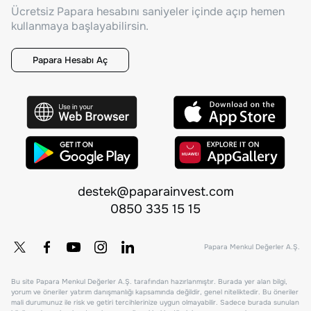
Ücretsiz Papara hesabını saniyeler içinde açıp hemen
kullanmaya başlayabilirsin.
Papara Hesabı Aç
destek@paparainvest.com
0850 335 15 15
Papara Menkul Değerler A.Ş.
Bu site Papara Menkul Değerler A.Ş. tarafından hazırlanmıştır. Burada yer alan bilgi,
yorum ve öneriler yatırım danışmanlığı kapsamında değildir, genel niteliktedir. Bu öneriler
mali durumunuz ile risk ve getiri tercihlerinize uygun olmayabilir. Sadece burada sunulan