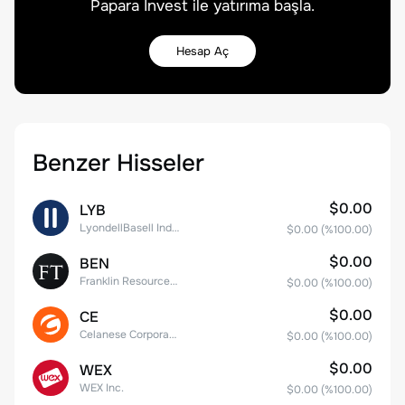
Papara Invest ile yatırıma başla.
Hesap Aç
Benzer Hisseler
$0.00
LYB
LyondellBasell Industries N.V. Class A
$0.00
(%
100.00
)
$0.00
BEN
Franklin Resources, Inc.
$0.00
(%
100.00
)
$0.00
CE
Celanese Corporation Common Stock
$0.00
(%
100.00
)
$0.00
WEX
WEX Inc.
$0.00
(%
100.00
)