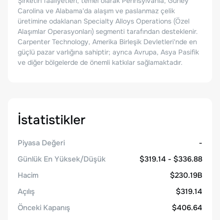
Şirketin faaliyetleri, temel olarak Pennsylvania, Güney
Carolina ve Alabama'da alaşım ve paslanmaz çelik
üretimine odaklanan Specialty Alloys Operations (Özel
Alaşımlar Operasyonları) segmenti tarafından desteklenir.
Carpenter Technology, Amerika Birleşik Devletleri'nde en
güçlü pazar varlığına sahiptir; ayrıca Avrupa, Asya Pasifik
ve diğer bölgelerde de önemli katkılar sağlamaktadır.
İstatistikler
Piyasa Değeri
-
Günlük En Yüksek/Düşük
$319.14 - $336.88
Hacim
$230.19B
Açılış
$319.14
Önceki Kapanış
$406.64