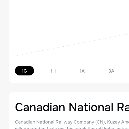
1G
1H
1A
3A
Canadian National R
Canadian National Railway Company (CN), Kuzey Ame
milyon tondan fazla mal taşıyarak ticareti kolaylaştıran