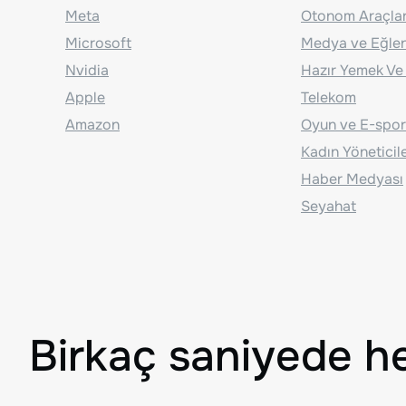
Meta
Otonom Araçla
Microsoft
Medya ve Eğle
Nvidia
Hazır Yemek Ve
Apple
Telekom
Amazon
Oyun ve E-spor
Kadın Yöneticil
Haber Medyası
Seyahat
Birkaç saniyede h