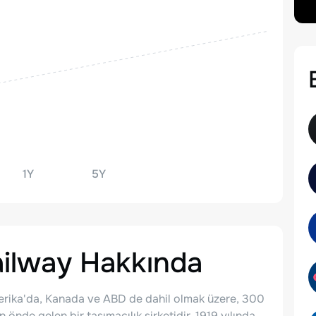
1Y
5Y
ailway
Hakkında
rika'da, Kanada ve ABD de dahil olmak üzere, 300
 önde gelen bir taşımacılık şirketidir. 1919 yılında