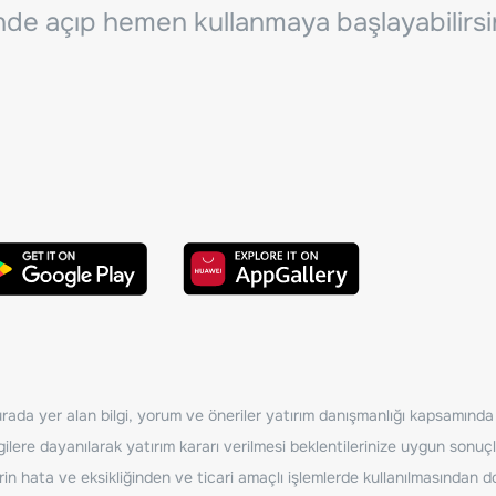
inde açıp hemen kullanmaya başlayabilirsi
ada yer alan bilgi, yorum ve öneriler yatırım danışmanlığı kapsamında de
ilere dayanılarak yatırım kararı verilmesi beklentilerinize uygun sonuçl
erin hata ve eksikliğinden ve ticari amaçlı işlemlerde kullanılmasında