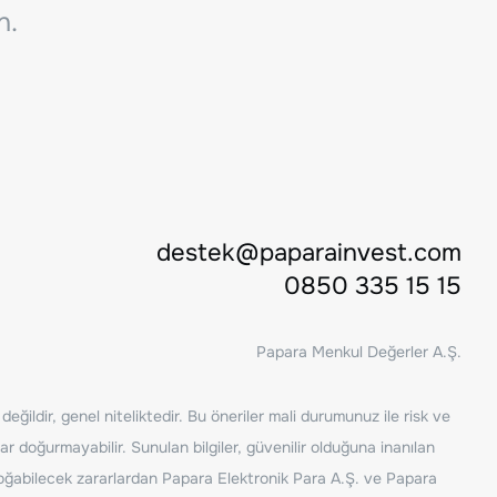
n.
destek@paparainvest.com
0850 335 15 15
Papara Menkul Değerler A.Ş.
ğildir, genel niteliktedir. Bu öneriler mali durumunuz ile risk ve
ar doğurmayabilir. Sunulan bilgiler, güvenilir olduğuna inanılan
n doğabilecek zararlardan Papara Elektronik Para A.Ş. ve Papara