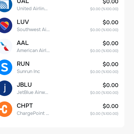
UAL
$0.00
United Airlines Holdings, Inc. Common Stock
$0.00
(%
100.00
)
LUV
$0.00
Southwest Airlines Co.
$0.00
(%
100.00
)
AAL
$0.00
American Airlines Group Inc.
$0.00
(%
100.00
)
RUN
$0.00
Sunrun Inc
$0.00
(%
100.00
)
JBLU
$0.00
JetBlue Airways Corp
$0.00
(%
100.00
)
CHPT
$0.00
ChargePoint Holdings, Inc.
$0.00
(%
100.00
)