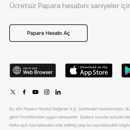
Ücretsiz Papara hesabını saniyeler iç
Papara Hesabı Aç
Bu site Papara Menkul Değerler A.Ş. tarafından hazırlanmıştır. Bur
getiri tercihlerinize uygun olmayabilir. Sadece burada sunulan bilg
halka açık kaynaklardan elde edilmiş olup bu kaynaklardaki bilgil