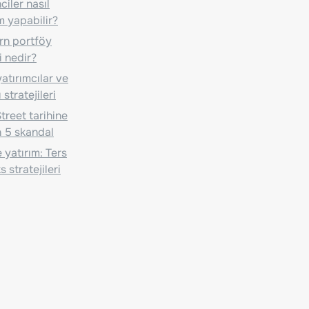
iler nasıl
m yapabilir?
n portföy
i nedir?
atırımcılar ve
 stratejileri
treet tarihine
 5 skandal
 yatırım: Ters
 stratejileri