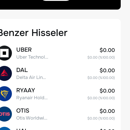
Benzer Hisseler
UBER
$0.00
Uber Technologies, Inc.
$0.00
(%
100.00
)
DAL
$0.00
Delta Air Lines, Inc.
$0.00
(%
100.00
)
RYAAY
$0.00
Ryanair Holdings plc American Depositary Shares
$0.00
(%
100.00
)
OTIS
$0.00
Otis Worldwide Corporation
$0.00
(%
100.00
)