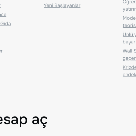
Öğrenc
r
Yeni Başlayanlar
yatırı
nce
Moder
 Gıda
teoris
Ünlü y
başarı
er
Wall S
geçen
Krizde
endeks
esap aç