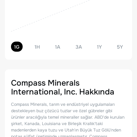
1G
1H
1A
3A
1Y
5Y
Compass Minerals
International, Inc.
Hakkında
Compass Minerals, tarım ve endüstriyel uygulamaları
destekleyen buz çözücü tuzlar ve özel gübreler gibi
ürünler aracılığıyla temel mineraller sağlar. ABD'de kurulan
şirket, Kanada, Louisiana ve Birleşik Krallık'taki
madenlerden kaya tuzu ve Utah'ın Büyük Tuz Gölü'nden
potas sülfat üretiminde uzmanlaşmıştır. Compass