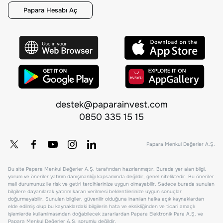
Papara Hesabı Aç
destek@paparainvest.com
0850 335 15 15
Papara Menkul Değerler A.Ş.
Bu site Papara Menkul Değerler A.Ş. tarafından hazırlanmıştır. Burada yer alan bilgi,
yorum ve öneriler yatırım danışmanlığı kapsamında değildir, genel niteliktedir. Bu öneriler
mali durumunuz ile risk ve getiri tercihlerinize uygun olmayabilir. Sadece burada sunulan
bilgilere dayanılarak yatırım kararı verilmesi beklentilerinize uygun sonuçlar
doğurmayabilir. Sunulan bilgiler, güvenilir olduğuna inanılan halka açık kaynaklardan
elde edilmiş olup bu kaynaklardaki bilgilerin hata ve eksikliğinden ve ticari amaçlı
işlemlerde kullanılmasından doğabilecek zararlardan Papara Elektronik Para A.Ş. ve
Papara Menkul Değerler A.Ş. sorumlu değildir.