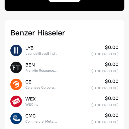
Benzer Hisseler
$0.00
LYB
LyondellBasell Industries N.V. Class A
$0.00
(%
100.00
)
$0.00
BEN
Franklin Resources, Inc.
$0.00
(%
100.00
)
$0.00
CE
Celanese Corporation Common Stock
$0.00
(%
100.00
)
$0.00
WEX
WEX Inc.
$0.00
(%
100.00
)
$0.00
CMC
Commercial Metals Company
$0.00
(%
100.00
)