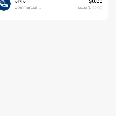
CMC
$0.00
Commercial Metals Company
$0.00
(%
100.00
)