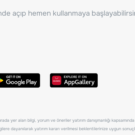
inde açıp hemen kullanmaya başlayabilirsi
ada yer alan bilgi, yorum ve öneriler yatırım danışmanlığı kapsamında de
ilere dayanılarak yatırım kararı verilmesi beklentilerinize uygun sonuçl