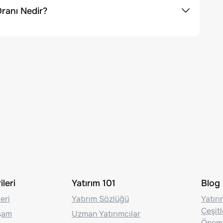
ranı Nedir?
leri
Yatırım 101
Blog
eri
Yatırım Sözlüğü
Yatır
Çeşit
aşam
Uzman Yatırımcılar
Önem