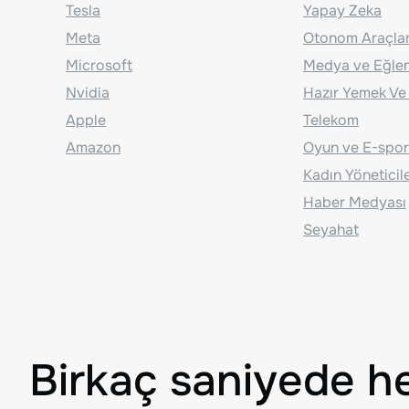
Tesla
Yapay Zeka
Meta
Otonom Araçla
Microsoft
Medya ve Eğle
Nvidia
Hazır Yemek Ve
Apple
Telekom
Amazon
Oyun ve E-spor
Kadın Yöneticil
Haber Medyası
Seyahat
Birkaç saniyede h