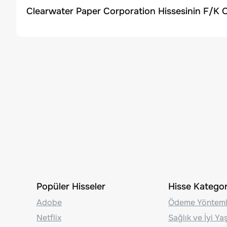
Clearwater Paper Corporation Hissesinin F/K O
Popüler Hisseler
Hisse Kategori
Adobe
Ödeme Yönteml
Netflix
Sağlık ve İyi Y