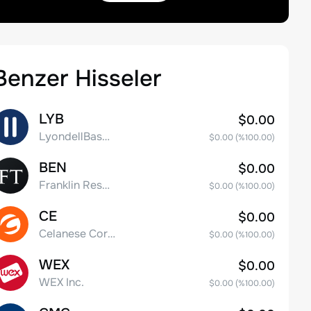
Benzer Hisseler
LYB
$0.00
LyondellBasell Industries N.V. Class A
$0.00
(%
100.00
)
BEN
$0.00
Franklin Resources, Inc.
$0.00
(%
100.00
)
CE
$0.00
Celanese Corporation Common Stock
$0.00
(%
100.00
)
WEX
$0.00
WEX Inc.
$0.00
(%
100.00
)