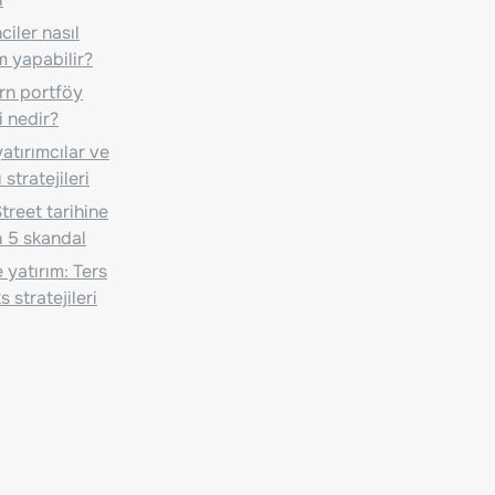
iler nasıl
m yapabilir?
n portföy
i nedir?
atırımcılar ve
 stratejileri
treet tarihine
 5 skandal
 yatırım: Ters
 stratejileri