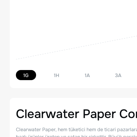
1G
1H
1A
3A
Clearwater Paper Co
Clearwater Paper, hem tüketici hem de ticari pazarlar
bazlı ürünler üreten ve satan bir şirkettir. Büyük perak