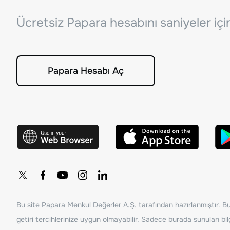
Ücretsiz Papara hesabını saniyeler iç
Papara Hesabı Aç
Bu site Papara Menkul Değerler A.Ş. tarafından hazırlanmıştır. Bur
getiri tercihlerinize uygun olmayabilir. Sadece burada sunulan bilg